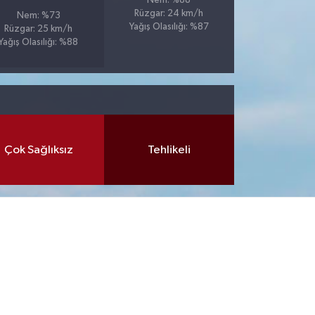
Nem: %88
Rüzgar: 24 km/h
Nem: %73
Yağış Olasılığı: %87
Rüzgar: 25 km/h
Yağış Olasılığı: %88
Çok Sağlıksız
Tehlikeli