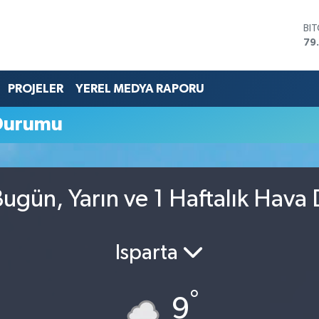
BI
79
DO
45
EU
PROJELER
YEREL MEDYA RAPORU
53
ST
Durumu
61
G.
68
Bİ
14
ugün, Yarın ve 1 Haftalık Hav
Isparta
°
9