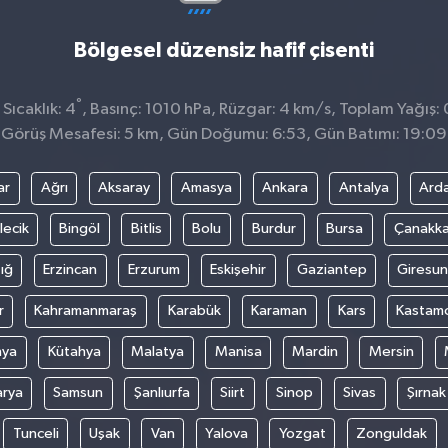
Bölgesel düzensiz hafif çisenti
°
Sıcaklık: 4
, Basınç: 1010 hPa, Rüzgar: 4 km/s, Toplam Yağış: 
Görüş Mesafesi: 5 km, Gün Doğumu: 6:53, Gün Batımı: 19:09
ar
Ağrı
Aksaray
Amasya
Ankara
Antalya
Ard
lecik
Bingöl
Bitlis
Bolu
Burdur
Bursa
Çanakka
ığ
Erzincan
Erzurum
Eskişehir
Gaziantep
Giresun
r
Kahramanmaraş
Karabük
Karaman
Kars
Kastam
nya
Kütahya
Malatya
Manisa
Mardin
Mersin
arya
Samsun
Şanlıurfa
Siirt
Sinop
Sivas
Şırnak
Tunceli
Uşak
Van
Yalova
Yozgat
Zonguldak