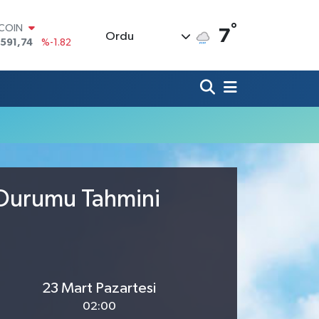
°
TCOIN
7
Ordu
.591,74
%-1.82
LAR
,43620
%0.02
RO
,38690
%0.19
ERLİN
,60380
%0.18
ALTIN
62,09000
%0.19
ST100
.598,00
%0
a Durumu Tahmini
23 Mart Pazartesi
02:00