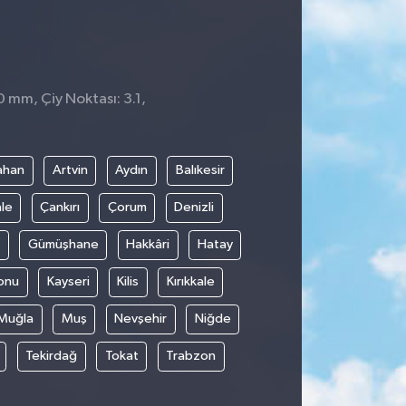
0 mm, Çiy Noktası: 3.1,
ahan
Artvin
Aydın
Balıkesir
le
Çankırı
Çorum
Denizli
Gümüşhane
Hakkâri
Hatay
onu
Kayseri
Kilis
Kırıkkale
Muğla
Muş
Nevşehir
Niğde
Tekirdağ
Tokat
Trabzon