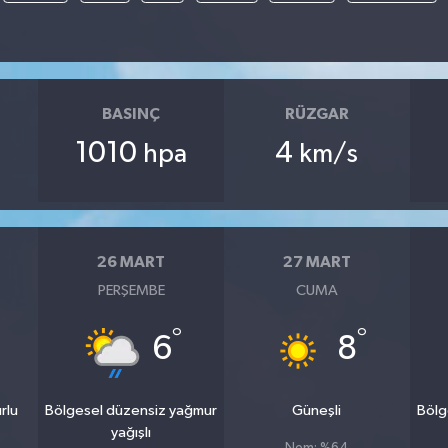
BASINÇ
RÜZGAR
1010
4
hpa
km/s
26 MART
27 MART
PERŞEMBE
CUMA
°
°
6
8
rlu
Bölgesel düzensiz yağmur
Güneşli
Bölg
yağışlı