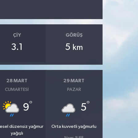
ÇIY
GÖRÜŞ
3.1
5
km
28 MART
29 MART
CUMARTESI
PAZAR
°
°
9
5
esel düzensiz yağmur
Orta kuvvetli yağmurlu
yağışlı