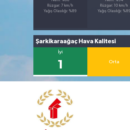
Nem: %88
Nem: %94
Rüzgar: 7 km/h
Rüzgar: 10 km/h
Yağış Olasılığı: %89
Yağış Olasılığı: %8
Şarkikaraağaç Hava Kalitesi
İyi
1
Orta