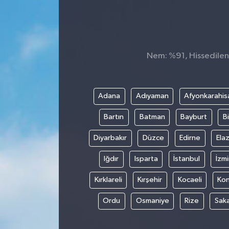
Konsorsiyum
PROJECTS
Nem: %91, Hissedilen 
PROJELER
PROJELER İNGİLİZCE
Adana
Adıyaman
Afyonkarahis
Bartın
Batman
Bayburt
Bi
YEREL MEDYA RAPORU
Diyarbakır
Düzce
Edirne
Elaz
Iğdır
Isparta
İstanbul
İzmi
Kırklareli
Kırşehir
Kocaeli
Ko
Ordu
Osmaniye
Rize
Sak