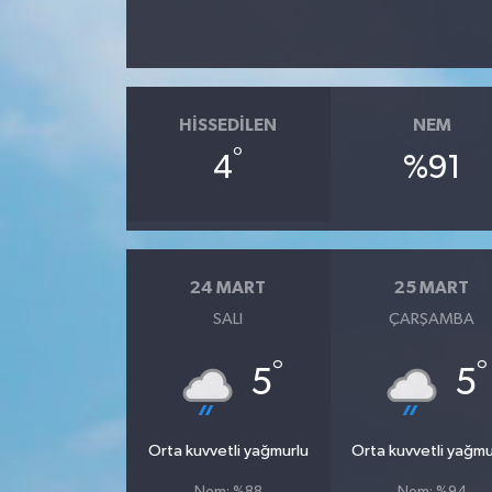
HISSEDILEN
NEM
°
4
%91
24 MART
25 MART
SALI
ÇARŞAMBA
°
°
5
5
Orta kuvvetli yağmurlu
Orta kuvvetli yağmu