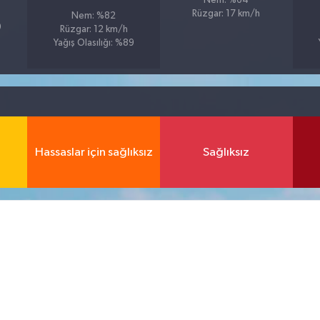
Nem: %64
Rüzgar: 17 km/h
Nem: %82
9
Rüzgar: 12 km/h
Yağış Olasılığı: %89
Hassaslar için sağlıksız
Sağlıksız