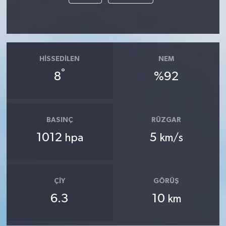
HISSEDILEN
NEM
°
8
%92
BASINÇ
RÜZGAR
1012
5
hpa
km/s
ÇIY
GÖRÜŞ
6.3
10
km