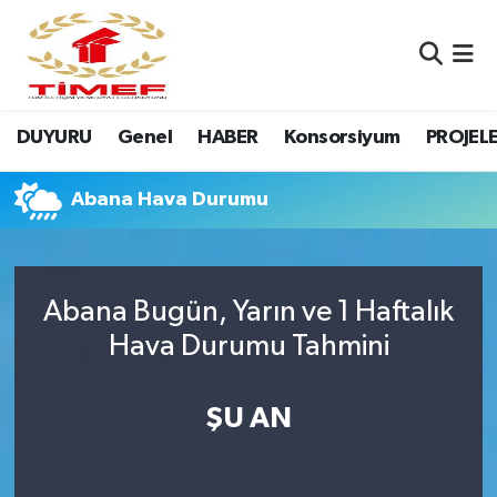
Anasayfa Kutu
Nöbetçi Eczaneler
DUYURU
Genel
HABER
Konsorsiyum
PROJEL
Anasayfa Manşet
Hava Durumu
Canlı Yayın
Namaz Vakitleri
Abana Hava Durumu
DUYURU
Trafik Durumu
Abana Bugün, Yarın ve 1 Haftalık
Erasmus
Süper Lig Puan Durumu ve Fikstür
Hava Durumu Tahmini
GALERİ
Tüm Manşetler
ŞU AN
Genel
Son Dakika Haberleri
HABER
Haber Arşivi