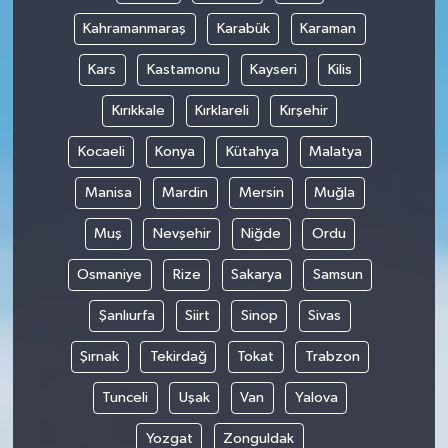
Kahramanmaraş
Karabük
Karaman
Kars
Kastamonu
Kayseri
Kilis
Kırıkkale
Kırklareli
Kırşehir
Kocaeli
Konya
Kütahya
Malatya
Manisa
Mardin
Mersin
Muğla
Muş
Nevşehir
Niğde
Ordu
Osmaniye
Rize
Sakarya
Samsun
Şanlıurfa
Siirt
Sinop
Sivas
Şırnak
Tekirdağ
Tokat
Trabzon
Tunceli
Uşak
Van
Yalova
Yozgat
Zonguldak