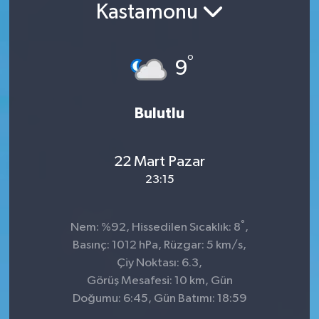
Kastamonu
Konsorsiyum
°
PROJECTS
9
PROJELER
Bulutlu
PROJELER İNGİLİZCE
22 Mart Pazar
YEREL MEDYA RAPORU
23:15
°
Nem: %92, Hissedilen Sıcaklık: 8
,
Basınç: 1012 hPa, Rüzgar: 5 km/s,
Çiy Noktası: 6.3,
Görüş Mesafesi: 10 km, Gün
Doğumu: 6:45, Gün Batımı: 18:59