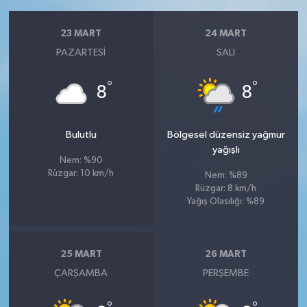
23 MART
24 MART
PAZARTESI
SALI
°
°
8
8
Bulutlu
Bölgesel düzensiz yağmur
yağışlı
Nem: %90
Rüzgar: 10 km/h
Nem: %89
Rüzgar: 8 km/h
Yağış Olasılığı: %89
25 MART
26 MART
ÇARŞAMBA
PERŞEMBE