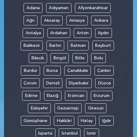
Adana
Adıyaman
Afyonkarahisar
Ağrı
Aksaray
Amasya
Ankara
Antalya
Ardahan
Artvin
Aydın
Balıkesir
Bartın
Batman
Bayburt
Bilecik
Bingöl
Bitlis
Bolu
Burdur
Bursa
Çanakkale
Çankırı
Çorum
Denizli
Diyarbakır
Düzce
Edirne
Elazığ
Erzincan
Erzurum
Eskişehir
Gaziantep
Giresun
Gümüşhane
Hakkâri
Hatay
Iğdır
Isparta
İstanbul
İzmir