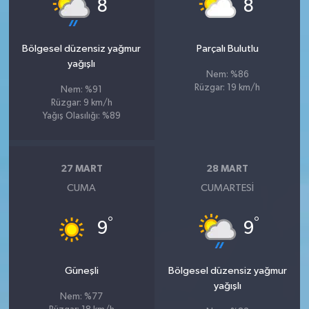
°
°
8
8
Bölgesel düzensiz yağmur
Parçalı Bulutlu
yağışlı
Nem: %86
Rüzgar: 19 km/h
Nem: %91
Rüzgar: 9 km/h
Yağış Olasılığı: %89
27 MART
28 MART
CUMA
CUMARTESI
°
°
9
9
Güneşli
Bölgesel düzensiz yağmur
yağışlı
Nem: %77