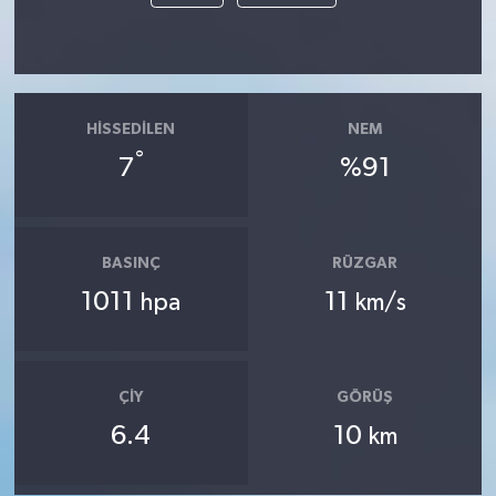
HISSEDILEN
NEM
°
7
%91
BASINÇ
RÜZGAR
1011
11
hpa
km/s
ÇIY
GÖRÜŞ
6.4
10
km