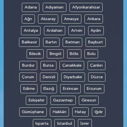
Adana
Adıyaman
Afyonkarahisar
Ağrı
Aksaray
Amasya
Ankara
Antalya
Ardahan
Artvin
Aydın
Balıkesir
Bartın
Batman
Bayburt
Bilecik
Bingöl
Bitlis
Bolu
Burdur
Bursa
Çanakkale
Çankırı
Çorum
Denizli
Diyarbakır
Düzce
Edirne
Elazığ
Erzincan
Erzurum
Eskişehir
Gaziantep
Giresun
Gümüşhane
Hakkâri
Hatay
Iğdır
Isparta
İstanbul
İzmir