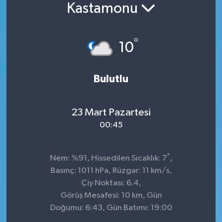
Kastamonu
Konsorsiyum
°
PROJECTS
10
PROJELER
Bulutlu
PROJELER İNGİLİZCE
23 Mart Pazartesi
YEREL MEDYA RAPORU
00:45
°
Nem: %91, Hissedilen Sıcaklık: 7
,
Basınç: 1011 hPa, Rüzgar: 11 km/s,
Çiy Noktası: 6.4,
Görüş Mesafesi: 10 km, Gün
Doğumu: 6:43, Gün Batımı: 19:00