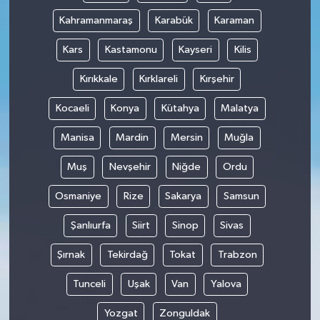
Kahramanmaraş
Karabük
Karaman
Kars
Kastamonu
Kayseri
Kilis
Kırıkkale
Kırklareli
Kırşehir
Kocaeli
Konya
Kütahya
Malatya
Manisa
Mardin
Mersin
Muğla
Muş
Nevşehir
Niğde
Ordu
Osmaniye
Rize
Sakarya
Samsun
Şanlıurfa
Siirt
Sinop
Sivas
Şırnak
Tekirdağ
Tokat
Trabzon
Tunceli
Uşak
Van
Yalova
Yozgat
Zonguldak