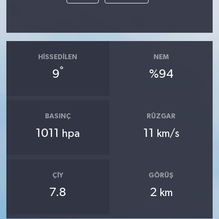
HISSEDILEN
NEM
°
9
%94
BASINÇ
RÜZGAR
1011
11
hpa
km/s
ÇIY
GÖRÜŞ
7.8
2
km