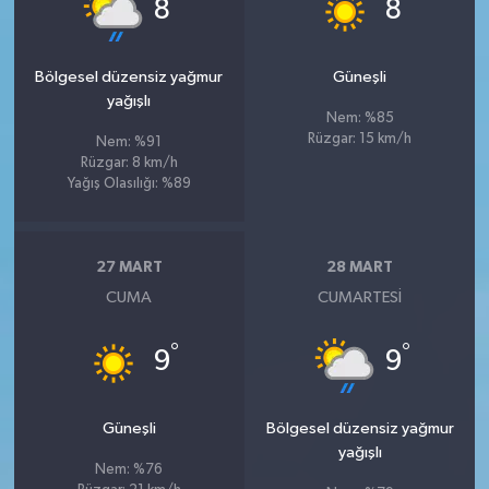
°
°
8
8
Bölgesel düzensiz yağmur
Güneşli
yağışlı
Nem: %85
Rüzgar: 15 km/h
Nem: %91
Rüzgar: 8 km/h
Yağış Olasılığı: %89
27 MART
28 MART
CUMA
CUMARTESI
°
°
9
9
Güneşli
Bölgesel düzensiz yağmur
yağışlı
Nem: %76