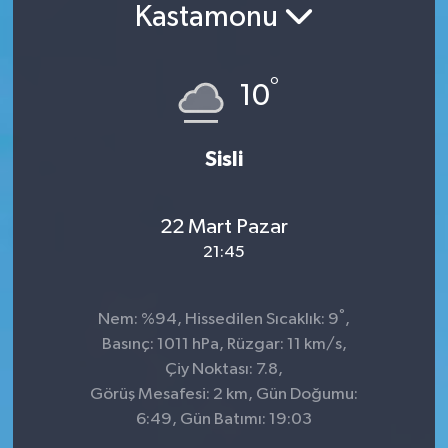
Kastamonu
Konsorsiyum
°
PROJECTS
10
PROJELER
Sisli
PROJELER İNGİLİZCE
22 Mart Pazar
YEREL MEDYA RAPORU
21:45
°
Nem: %94, Hissedilen Sıcaklık: 9
,
Basınç: 1011 hPa, Rüzgar: 11 km/s,
Çiy Noktası: 7.8,
Görüş Mesafesi: 2 km, Gün Doğumu:
6:49, Gün Batımı: 19:03