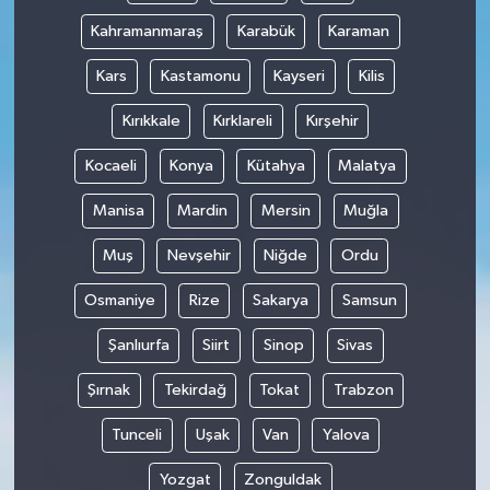
Kahramanmaraş
Karabük
Karaman
Kars
Kastamonu
Kayseri
Kilis
Kırıkkale
Kırklareli
Kırşehir
Kocaeli
Konya
Kütahya
Malatya
Manisa
Mardin
Mersin
Muğla
Muş
Nevşehir
Niğde
Ordu
Osmaniye
Rize
Sakarya
Samsun
Şanlıurfa
Siirt
Sinop
Sivas
Şırnak
Tekirdağ
Tokat
Trabzon
Tunceli
Uşak
Van
Yalova
Yozgat
Zonguldak