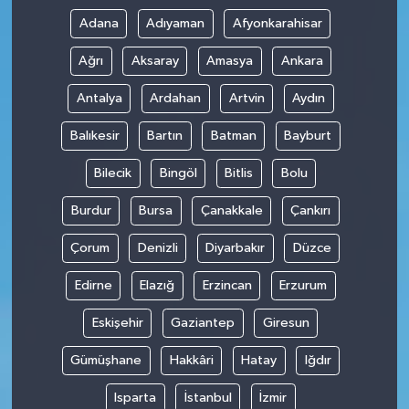
Adana
Adıyaman
Afyonkarahisar
Ağrı
Aksaray
Amasya
Ankara
Antalya
Ardahan
Artvin
Aydın
Balıkesir
Bartın
Batman
Bayburt
Bilecik
Bingöl
Bitlis
Bolu
Burdur
Bursa
Çanakkale
Çankırı
Çorum
Denizli
Diyarbakır
Düzce
Edirne
Elazığ
Erzincan
Erzurum
Eskişehir
Gaziantep
Giresun
Gümüşhane
Hakkâri
Hatay
Iğdır
Isparta
İstanbul
İzmir