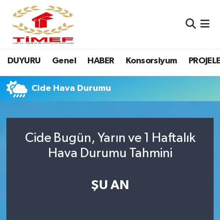
Anasayfa Kutu
Nöbetçi Eczaneler
DUYURU
Genel
HABER
Konsorsiyum
PROJEL
Anasayfa Manşet
Hava Durumu
Canlı Yayın
Namaz Vakitleri
Cide Hava Durumu
DUYURU
Trafik Durumu
Cide Bugün, Yarın ve 1 Haftalık
Erasmus
Süper Lig Puan Durumu ve Fikstür
Hava Durumu Tahmini
GALERİ
Tüm Manşetler
ŞU AN
Genel
Son Dakika Haberleri
HABER
Haber Arşivi