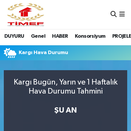
Anasayfa Kutu
Nöbetçi Eczaneler
DUYURU
Genel
HABER
Konsorsiyum
PROJEL
Anasayfa Manşet
Hava Durumu
Canlı Yayın
Namaz Vakitleri
Kargı Hava Durumu
DUYURU
Trafik Durumu
Kargı Bugün, Yarın ve 1 Haftalık
Erasmus
Süper Lig Puan Durumu ve Fikstür
Hava Durumu Tahmini
GALERİ
Tüm Manşetler
ŞU AN
Genel
Son Dakika Haberleri
HABER
Haber Arşivi