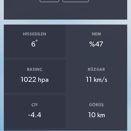
HISSEDILEN
NEM
°
6
%47
BASINÇ
RÜZGAR
1022
11
hpa
km/s
ÇIY
GÖRÜŞ
-4.4
10
km