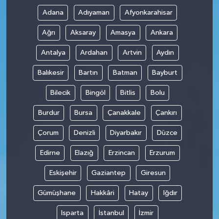
Adana
Adıyaman
Afyonkarahisar
Ağrı
Aksaray
Amasya
Ankara
Antalya
Ardahan
Artvin
Aydın
Balıkesir
Bartın
Batman
Bayburt
Bilecik
Bingöl
Bitlis
Bolu
Burdur
Bursa
Çanakkale
Çankırı
Çorum
Denizli
Diyarbakır
Düzce
Edirne
Elazığ
Erzincan
Erzurum
Eskişehir
Gaziantep
Giresun
Gümüşhane
Hakkâri
Hatay
Iğdır
Isparta
İstanbul
İzmir