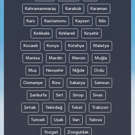
Kahramanmaraş
Karabük
Karaman
Kars
Kastamonu
Kayseri
Kilis
Kırıkkale
Kırklareli
Kırşehir
Kocaeli
Konya
Kütahya
Malatya
Manisa
Mardin
Mersin
Muğla
Muş
Nevşehir
Niğde
Ordu
Osmaniye
Rize
Sakarya
Samsun
Şanlıurfa
Siirt
Sinop
Sivas
Şırnak
Tekirdağ
Tokat
Trabzon
Tunceli
Uşak
Van
Yalova
Yozgat
Zonguldak