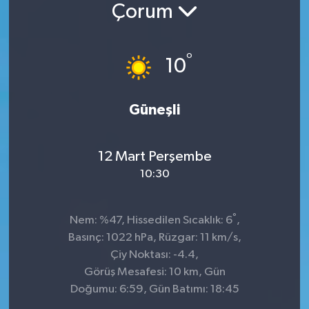
Çorum
Konsorsiyum
°
PROJECTS
10
PROJELER
Güneşli
PROJELER İNGİLİZCE
12 Mart Perşembe
YEREL MEDYA RAPORU
10:30
°
Nem: %47, Hissedilen Sıcaklık: 6
,
Basınç: 1022 hPa, Rüzgar: 11 km/s,
Çiy Noktası: -4.4,
Görüş Mesafesi: 10 km, Gün
Doğumu: 6:59, Gün Batımı: 18:45