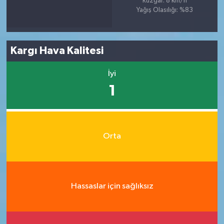
Rüzgar: 8 km/h
Yağış Olasılığı: %83
Kargı Hava Kalitesi
İyi
1
Orta
Hassaslar için sağlıksız