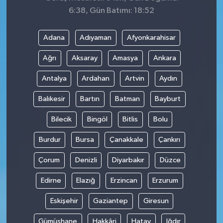
6:38, Gün Batımı: 18:52
Adana
Adıyaman
Afyonkarahisar
Ağrı
Aksaray
Amasya
Ankara
Antalya
Ardahan
Artvin
Aydın
Balıkesir
Bartın
Batman
Bayburt
Bilecik
Bingöl
Bitlis
Bolu
Burdur
Bursa
Çanakkale
Çankırı
Çorum
Denizli
Diyarbakır
Düzce
Edirne
Elazığ
Erzincan
Erzurum
Eskişehir
Gaziantep
Giresun
Gümüşhane
Hakkâri
Hatay
Iğdır