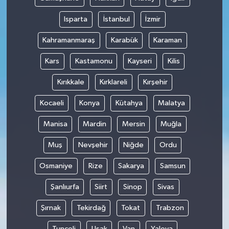
Isparta
İstanbul
İzmir
Kahramanmaraş
Karabük
Karaman
Kars
Kastamonu
Kayseri
Kilis
Kırıkkale
Kırklareli
Kırşehir
Kocaeli
Konya
Kütahya
Malatya
Manisa
Mardin
Mersin
Muğla
Muş
Nevşehir
Niğde
Ordu
Osmaniye
Rize
Sakarya
Samsun
Şanlıurfa
Siirt
Sinop
Sivas
Şırnak
Tekirdağ
Tokat
Trabzon
Tunceli
Uşak
Van
Yalova