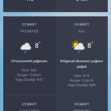
23 MART
24 MART
PAZARTESI
SALI
°
°
8
8
Orta kuvvetli yağmurlu
Bölgesel düzensiz yağmur
yağışlı
Nem: %81
Rüzgar: 10 km/h
Nem: %74
Yağış Olasılığı: %87
Rüzgar: 12 km/h
Yağış Olasılığı: %89
25 MART
26 MART