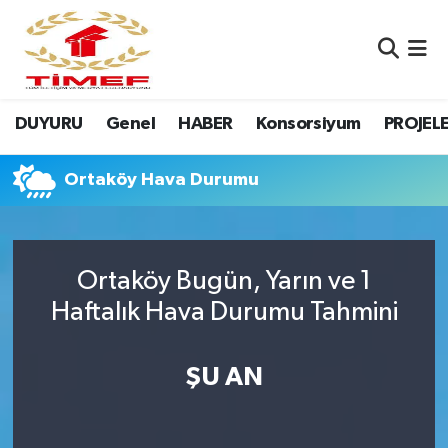
Anasayfa Kutu
Nöbetçi Eczaneler
DUYURU
Genel
HABER
Konsorsiyum
PROJEL
Anasayfa Manşet
Hava Durumu
Canlı Yayın
Namaz Vakitleri
Ortaköy Hava Durumu
DUYURU
Trafik Durumu
Ortaköy Bugün, Yarın ve 1
Erasmus
Süper Lig Puan Durumu ve Fikstür
Haftalık Hava Durumu Tahmini
GALERİ
Tüm Manşetler
ŞU AN
Genel
Son Dakika Haberleri
HABER
Haber Arşivi