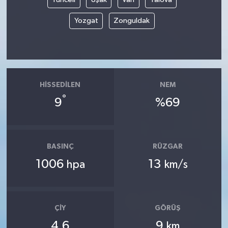
Yozgat
Zonguldak
HISSEDILEN
NEM
°
9
%69
BASINÇ
RÜZGAR
1006
13
hpa
km/s
ÇIY
GÖRÜŞ
4.6
9
km