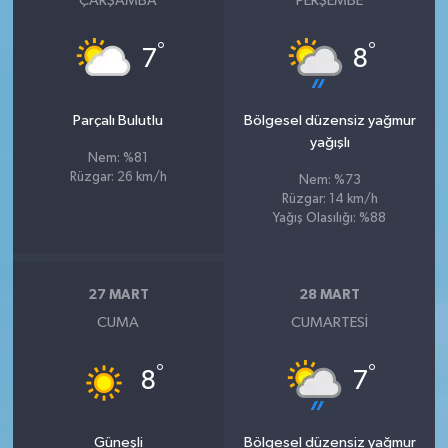
ÇARŞAMBA
PERŞEMBE
°
°
7
8
Parçalı Bulutlu
Bölgesel düzensiz yağmur
yağışlı
Nem: %81
Rüzgar: 26 km/h
Nem: %73
Rüzgar: 14 km/h
Yağış Olasılığı: %88
27 MART
28 MART
CUMA
CUMARTESI
°
°
8
7
Güneşli
Bölgesel düzensiz yağmur