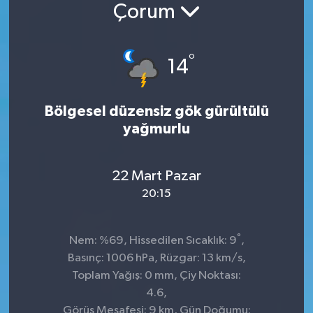
Çorum
Konsorsiyum
°
PROJECTS
14
PROJELER
Bölgesel düzensiz gök gürültülü
yağmurlu
PROJELER İNGİLİZCE
YEREL MEDYA RAPORU
22 Mart Pazar
20:15
°
Nem: %69, Hissedilen Sıcaklık: 9
,
Basınç: 1006 hPa, Rüzgar: 13 km/s,
Toplam Yağış: 0 mm, Çiy Noktası:
4.6,
Görüş Mesafesi: 9 km, Gün Doğumu: