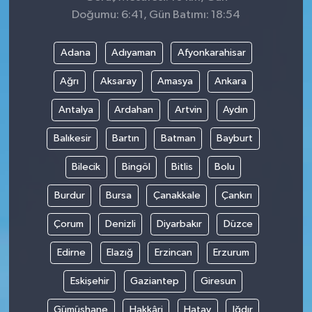
Doğumu: 6:41, Gün Batımı: 18:54
Adana
Adıyaman
Afyonkarahisar
Ağrı
Aksaray
Amasya
Ankara
Antalya
Ardahan
Artvin
Aydın
Balıkesir
Bartın
Batman
Bayburt
Bilecik
Bingöl
Bitlis
Bolu
Burdur
Bursa
Çanakkale
Çankırı
Çorum
Denizli
Diyarbakır
Düzce
Edirne
Elazığ
Erzincan
Erzurum
Eskişehir
Gaziantep
Giresun
Gümüşhane
Hakkâri
Hatay
Iğdır