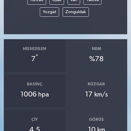
Yozgat
Zonguldak
HISSEDILEN
NEM
°
7
%78
BASINÇ
RÜZGAR
1006
17
hpa
km/s
ÇIY
GÖRÜŞ
4.5
10
km