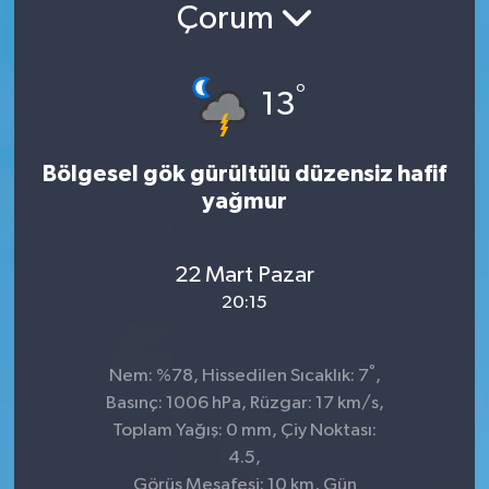
Çorum
Konsorsiyum
°
PROJECTS
13
PROJELER
Bölgesel gök gürültülü düzensiz hafif
yağmur
PROJELER İNGİLİZCE
YEREL MEDYA RAPORU
22 Mart Pazar
20:15
°
Nem: %78, Hissedilen Sıcaklık: 7
,
Basınç: 1006 hPa, Rüzgar: 17 km/s,
Toplam Yağış: 0 mm, Çiy Noktası:
4.5,
Görüş Mesafesi: 10 km, Gün