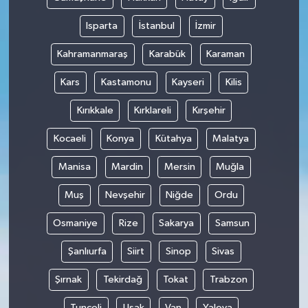
Isparta
İstanbul
İzmir
Kahramanmaraş
Karabük
Karaman
Kars
Kastamonu
Kayseri
Kilis
Kırıkkale
Kırklareli
Kırşehir
Kocaeli
Konya
Kütahya
Malatya
Manisa
Mardin
Mersin
Muğla
Muş
Nevşehir
Niğde
Ordu
Osmaniye
Rize
Sakarya
Samsun
Şanlıurfa
Siirt
Sinop
Sivas
Şırnak
Tekirdağ
Tokat
Trabzon
Tunceli
Uşak
Van
Yalova