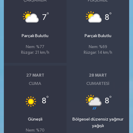
ÇARŞAMBA
PERŞEMBE
°
°
7
8
Parçalı Bulutlu
Parçalı Bulutlu
Nem: %77
Nem: %69
Rüzgar: 21 km/h
Rüzgar: 14 km/h
27 MART
28 MART
CUMA
CUMARTESI
°
°
8
8
Güneşli
Bölgesel düzensiz yağmur
yağışlı
Nem: %70