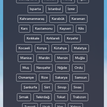
Isparta
İstanbul
İzmir
Kahramanmaraş
Karabük
Karaman
Kars
Kastamonu
Kayseri
Kilis
Kırıkkale
Kırklareli
Kırşehir
Kocaeli
Konya
Kütahya
Malatya
Manisa
Mardin
Mersin
Muğla
Muş
Nevşehir
Niğde
Ordu
Osmaniye
Rize
Sakarya
Samsun
Şanlıurfa
Siirt
Sinop
Sivas
Şırnak
Tekirdağ
Tokat
Trabzon
Tunceli
Uşak
Van
Yalova