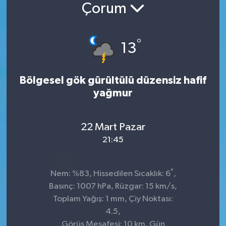
Çorum
Konsorsiyum
°
PROJECTS
13
PROJELER
Bölgesel gök gürültülü düzensiz hafif
yağmur
PROJELER İNGİLİZCE
YEREL MEDYA RAPORU
22 Mart Pazar
21:45
°
Nem: %83, Hissedilen Sıcaklık: 6
,
Basınç: 1007 hPa, Rüzgar: 15 km/s,
Toplam Yağış: 1 mm, Çiy Noktası:
4.5,
Görüş Mesafesi: 10 km, Gün