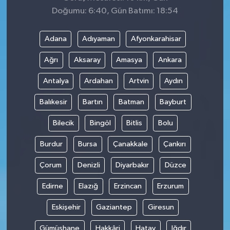
Doğumu: 6:40, Gün Batımı: 18:54
Adana
Adıyaman
Afyonkarahisar
Ağrı
Aksaray
Amasya
Ankara
Antalya
Ardahan
Artvin
Aydın
Balıkesir
Bartın
Batman
Bayburt
Bilecik
Bingöl
Bitlis
Bolu
Burdur
Bursa
Çanakkale
Çankırı
Çorum
Denizli
Diyarbakır
Düzce
Edirne
Elazığ
Erzincan
Erzurum
Eskişehir
Gaziantep
Giresun
Gümüşhane
Hakkâri
Hatay
Iğdır