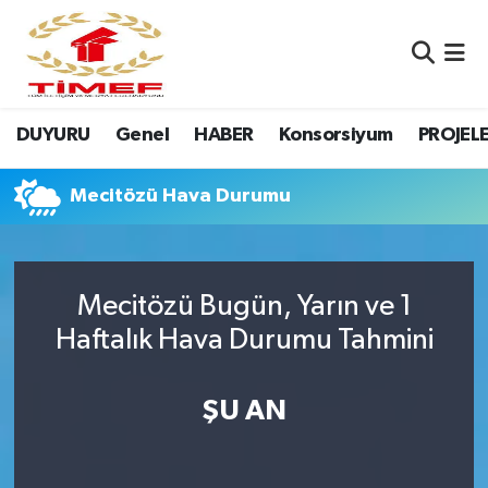
Anasayfa Kutu
Nöbetçi Eczaneler
DUYURU
Genel
HABER
Konsorsiyum
PROJEL
Anasayfa Manşet
Hava Durumu
Canlı Yayın
Namaz Vakitleri
Mecitözü Hava Durumu
DUYURU
Trafik Durumu
Mecitözü Bugün, Yarın ve 1
Erasmus
Süper Lig Puan Durumu ve Fikstür
Haftalık Hava Durumu Tahmini
GALERİ
Tüm Manşetler
ŞU AN
Genel
Son Dakika Haberleri
HABER
Haber Arşivi