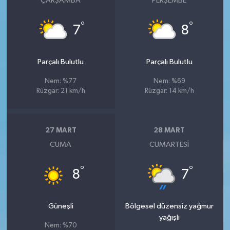
ÇARŞAMBA
PERŞEMBE
°
°
7
8
Parçalı Bulutlu
Parçalı Bulutlu
Nem: %77
Nem: %69
Rüzgar: 21 km/h
Rüzgar: 14 km/h
27 MART
28 MART
CUMA
CUMARTESI
°
°
8
7
Güneşli
Bölgesel düzensiz yağmur
yağışlı
Nem: %70