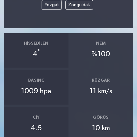
Yozgat
Zonguldak
HISSEDILEN
NEM
°
4
%100
BASINÇ
RÜZGAR
1009
11
hpa
km/s
ÇIY
GÖRÜŞ
4.5
10
km