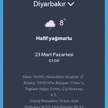
Diyarbakır
Konsorsiyum
°
PROJECTS
8
PROJELER
Hafif yağmurlu
PROJELER İNGİLİZCE
23 Mart Pazartesi
YEREL MEDYA RAPORU
01:00
°
Nem: %100, Hissedilen Sıcaklık: 4
,
Basınç: 1009 hPa, Rüzgar: 11 km/s,
Toplam Yağış: 0 mm, Çiy Noktası:
4.5,
Görüş Mesafesi: 10 km, Gün
Doğumu: 6:20, Gün Batımı: 18:35