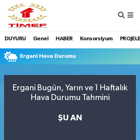
Anasayfa Kutu
Nöbetçi Eczaneler
DUYURU
Genel
HABER
Konsorsiyum
PROJEL
Anasayfa Manşet
Hava Durumu
Canlı Yayın
Namaz Vakitleri
Ergani Hava Durumu
DUYURU
Trafik Durumu
Ergani Bugün, Yarın ve 1 Haftalık
Erasmus
Süper Lig Puan Durumu ve Fikstür
Hava Durumu Tahmini
GALERİ
Tüm Manşetler
ŞU AN
Genel
Son Dakika Haberleri
HABER
Haber Arşivi