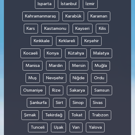
Isparta
İstanbul
İzmir
Kahramanmaraş
Karabük
Karaman
Kars
Kastamonu
Kayseri
Kilis
Kırıkkale
Kırklareli
Kırşehir
Kocaeli
Konya
Kütahya
Malatya
Manisa
Mardin
Mersin
Muğla
Muş
Nevşehir
Niğde
Ordu
Osmaniye
Rize
Sakarya
Samsun
Şanlıurfa
Siirt
Sinop
Sivas
Şırnak
Tekirdağ
Tokat
Trabzon
Tunceli
Uşak
Van
Yalova