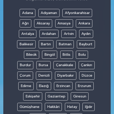
Adana
Adıyaman
Afyonkarahisar
Ağrı
Aksaray
Amasya
Ankara
Antalya
Ardahan
Artvin
Aydın
Balıkesir
Bartın
Batman
Bayburt
Bilecik
Bingöl
Bitlis
Bolu
Burdur
Bursa
Çanakkale
Çankırı
Çorum
Denizli
Diyarbakır
Düzce
Edirne
Elazığ
Erzincan
Erzurum
Eskişehir
Gaziantep
Giresun
Gümüşhane
Hakkâri
Hatay
Iğdır