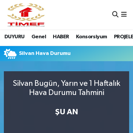
Anasayfa Kutu
Nöbetçi Eczaneler
DUYURU
Genel
HABER
Konsorsiyum
PROJEL
Anasayfa Manşet
Hava Durumu
Canlı Yayın
Namaz Vakitleri
Silvan Hava Durumu
DUYURU
Trafik Durumu
Silvan Bugün, Yarın ve 1 Haftalık
Erasmus
Süper Lig Puan Durumu ve Fikstür
Hava Durumu Tahmini
GALERİ
Tüm Manşetler
ŞU AN
Genel
Son Dakika Haberleri
HABER
Haber Arşivi