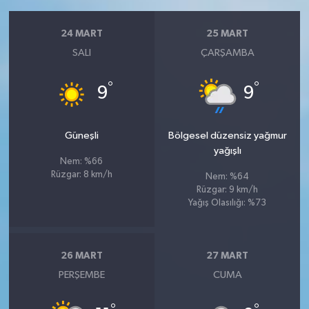
24 MART
25 MART
SALI
ÇARŞAMBA
°
°
9
9
Güneşli
Bölgesel düzensiz yağmur
yağışlı
Nem: %66
Rüzgar: 8 km/h
Nem: %64
Rüzgar: 9 km/h
Yağış Olasılığı: %73
26 MART
27 MART
PERŞEMBE
CUMA