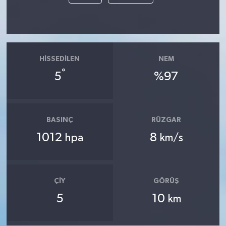
HISSEDILEN
NEM
°
5
%97
BASINÇ
RÜZGAR
1012
8
hpa
km/s
ÇIY
GÖRÜŞ
5
10
km