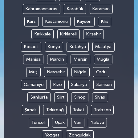
Kahramanmaraş
Karabük
Karaman
Kars
Kastamonu
Kayseri
Kilis
Kırıkkale
Kırklareli
Kırşehir
Kocaeli
Konya
Kütahya
Malatya
Manisa
Mardin
Mersin
Muğla
Muş
Nevşehir
Niğde
Ordu
Osmaniye
Rize
Sakarya
Samsun
Şanlıurfa
Siirt
Sinop
Sivas
Şırnak
Tekirdağ
Tokat
Trabzon
Tunceli
Uşak
Van
Yalova
Yozgat
Zonguldak