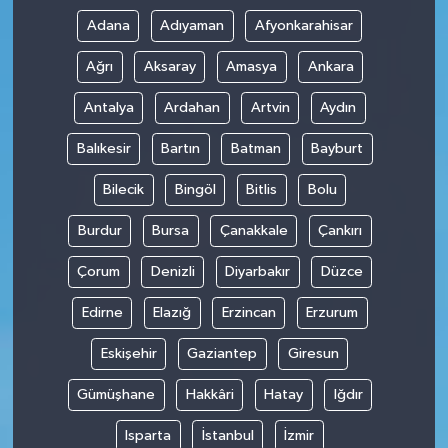
Adana
Adıyaman
Afyonkarahisar
Ağrı
Aksaray
Amasya
Ankara
Antalya
Ardahan
Artvin
Aydın
Balıkesir
Bartın
Batman
Bayburt
Bilecik
Bingöl
Bitlis
Bolu
Burdur
Bursa
Çanakkale
Çankırı
Çorum
Denizli
Diyarbakır
Düzce
Edirne
Elazığ
Erzincan
Erzurum
Eskişehir
Gaziantep
Giresun
Gümüşhane
Hakkâri
Hatay
Iğdır
Isparta
İstanbul
İzmir