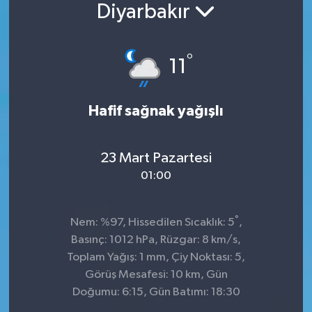
Diyarbakır
Konsorsiyum
°
PROJECTS
11
PROJELER
Hafif sağnak yağışlı
PROJELER İNGİLİZCE
23 Mart Pazartesi
YEREL MEDYA RAPORU
01:00
°
Nem: %97, Hissedilen Sıcaklık: 5
,
Basınç: 1012 hPa, Rüzgar: 8 km/s,
Toplam Yağış: 1 mm, Çiy Noktası: 5,
Görüş Mesafesi: 10 km, Gün
Doğumu: 6:15, Gün Batımı: 18:30