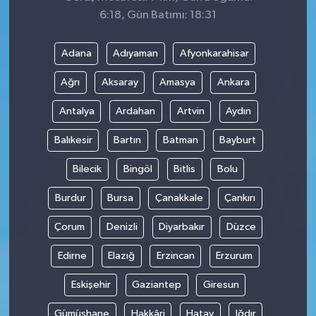
6:18, Gün Batımı: 18:31
Adana
Adıyaman
Afyonkarahisar
Ağrı
Aksaray
Amasya
Ankara
Antalya
Ardahan
Artvin
Aydın
Balıkesir
Bartın
Batman
Bayburt
Bilecik
Bingöl
Bitlis
Bolu
Burdur
Bursa
Çanakkale
Çankırı
Çorum
Denizli
Diyarbakır
Düzce
Edirne
Elazığ
Erzincan
Erzurum
Eskişehir
Gaziantep
Giresun
Gümüşhane
Hakkâri
Hatay
Iğdır