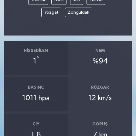
Yozgat
Zonguldak
HISSEDILEN
NEM
°
1
%94
BASINÇ
RÜZGAR
1011
12
hpa
km/s
ÇIY
GÖRÜŞ
1.6
7
km