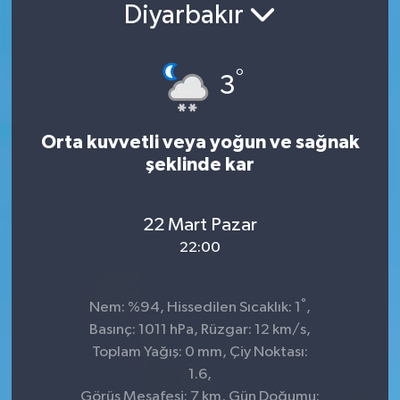
Diyarbakır
Konsorsiyum
°
PROJECTS
3
PROJELER
Orta kuvvetli veya yoğun ve sağnak
şeklinde kar
PROJELER İNGİLİZCE
YEREL MEDYA RAPORU
22 Mart Pazar
22:00
°
Nem: %94, Hissedilen Sıcaklık: 1
,
Basınç: 1011 hPa, Rüzgar: 12 km/s,
Toplam Yağış: 0 mm, Çiy Noktası:
1.6,
Görüş Mesafesi: 7 km, Gün Doğumu: