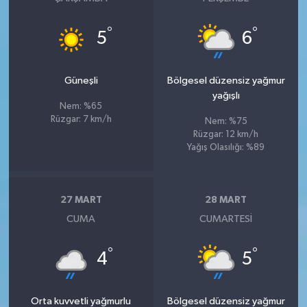
°
°
5
6
Güneşli
Bölgesel düzensiz yağmur
yağışlı
Nem: %65
Rüzgar: 7 km/h
Nem: %75
Rüzgar: 12 km/h
Yağış Olasılığı: %89
27 MART
28 MART
CUMA
CUMARTESI
°
°
4
5
Orta kuvvetli yağmurlu
Bölgesel düzensiz yağmur