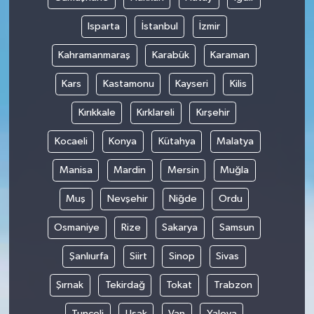
Isparta
İstanbul
İzmir
Kahramanmaraş
Karabük
Karaman
Kars
Kastamonu
Kayseri
Kilis
Kırıkkale
Kırklareli
Kırşehir
Kocaeli
Konya
Kütahya
Malatya
Manisa
Mardin
Mersin
Muğla
Muş
Nevşehir
Niğde
Ordu
Osmaniye
Rize
Sakarya
Samsun
Şanlıurfa
Siirt
Sinop
Sivas
Şırnak
Tekirdağ
Tokat
Trabzon
Tunceli
Uşak
Van
Yalova