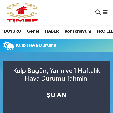
Anasayfa Kutu
Nöbetçi Eczaneler
DUYURU
Genel
HABER
Konsorsiyum
PROJEL
Anasayfa Manşet
Hava Durumu
Canlı Yayın
Namaz Vakitleri
Kulp Hava Durumu
DUYURU
Trafik Durumu
Kulp Bugün, Yarın ve 1 Haftalık
Erasmus
Süper Lig Puan Durumu ve Fikstür
Hava Durumu Tahmini
GALERİ
Tüm Manşetler
ŞU AN
Genel
Son Dakika Haberleri
HABER
Haber Arşivi