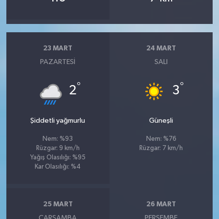
23 MART
24 MART
PAZARTESI
SALI
°
°
2
3
Şiddetli yağmurlu
Güneşli
Nem: %93
Nem: %76
Rüzgar: 9 km/h
Rüzgar: 7 km/h
Yağış Olasılığı: %95
Kar Olasılığı: %4
25 MART
26 MART
ÇARŞAMBA
PERŞEMBE