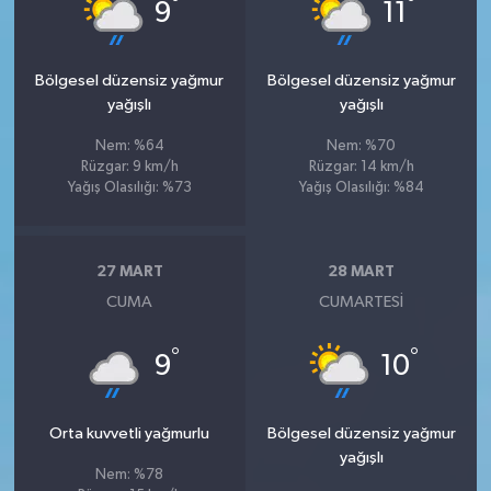
°
°
9
11
Bölgesel düzensiz yağmur
Bölgesel düzensiz yağmur
yağışlı
yağışlı
Nem: %64
Nem: %70
Rüzgar: 9 km/h
Rüzgar: 14 km/h
Yağış Olasılığı: %73
Yağış Olasılığı: %84
27 MART
28 MART
CUMA
CUMARTESI
°
°
9
10
Orta kuvvetli yağmurlu
Bölgesel düzensiz yağmur
yağışlı
Nem: %78