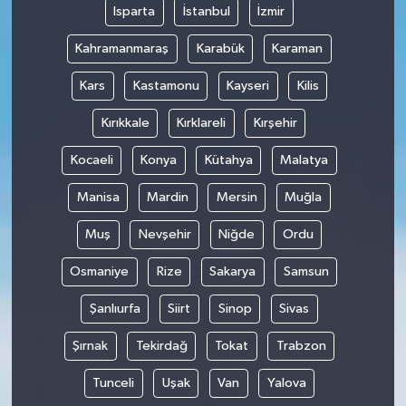
Isparta
İstanbul
İzmir
Kahramanmaraş
Karabük
Karaman
Kars
Kastamonu
Kayseri
Kilis
Kırıkkale
Kırklareli
Kırşehir
Kocaeli
Konya
Kütahya
Malatya
Manisa
Mardin
Mersin
Muğla
Muş
Nevşehir
Niğde
Ordu
Osmaniye
Rize
Sakarya
Samsun
Şanlıurfa
Siirt
Sinop
Sivas
Şırnak
Tekirdağ
Tokat
Trabzon
Tunceli
Uşak
Van
Yalova