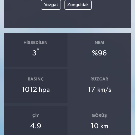
Yozgat
Zonguldak
HISSEDILEN
NEM
°
3
%96
BASINÇ
RÜZGAR
1012
17
hpa
km/s
ÇIY
GÖRÜŞ
4.9
10
km