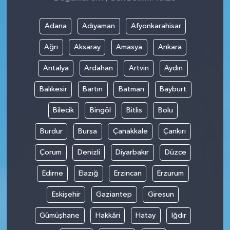
Adana
Adıyaman
Afyonkarahisar
Ağrı
Aksaray
Amasya
Ankara
Antalya
Ardahan
Artvin
Aydın
Balıkesir
Bartın
Batman
Bayburt
Bilecik
Bingöl
Bitlis
Bolu
Burdur
Bursa
Çanakkale
Çankırı
Çorum
Denizli
Diyarbakır
Düzce
Edirne
Elazığ
Erzincan
Erzurum
Eskişehir
Gaziantep
Giresun
Gümüşhane
Hakkâri
Hatay
Iğdır