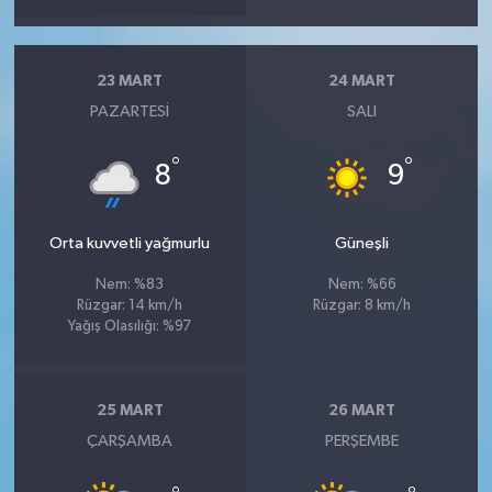
23 MART
24 MART
PAZARTESI
SALI
°
°
8
9
Orta kuvvetli yağmurlu
Güneşli
Nem: %83
Nem: %66
Rüzgar: 14 km/h
Rüzgar: 8 km/h
Yağış Olasılığı: %97
25 MART
26 MART
ÇARŞAMBA
PERŞEMBE