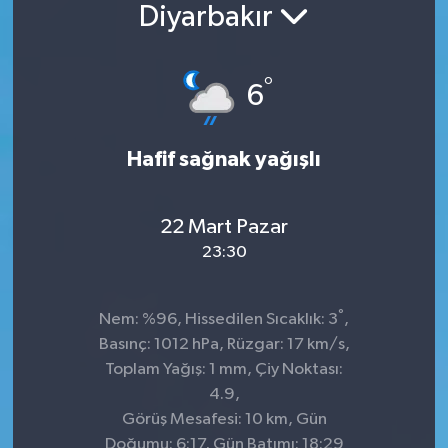
Diyarbakır
Konsorsiyum
°
PROJECTS
6
PROJELER
Hafif sağnak yağışlı
PROJELER İNGİLİZCE
22 Mart Pazar
YEREL MEDYA RAPORU
23:30
°
Nem: %96, Hissedilen Sıcaklık: 3
,
Basınç: 1012 hPa, Rüzgar: 17 km/s,
Toplam Yağış: 1 mm, Çiy Noktası:
4.9,
Görüş Mesafesi: 10 km, Gün
Doğumu: 6:17, Gün Batımı: 18:29