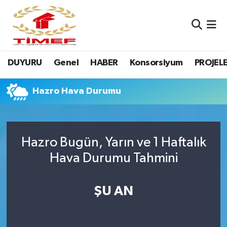
Anasayfa Kutu
Nöbetçi Eczaneler
DUYURU
Genel
HABER
Konsorsiyum
PROJEL
Anasayfa Manşet
Hava Durumu
Canlı Yayın
Namaz Vakitleri
Hazro Hava Durumu
DUYURU
Trafik Durumu
Hazro Bugün, Yarın ve 1 Haftalık
Erasmus
Süper Lig Puan Durumu ve Fikstür
Hava Durumu Tahmini
GALERİ
Tüm Manşetler
ŞU AN
Genel
Son Dakika Haberleri
HABER
Haber Arşivi