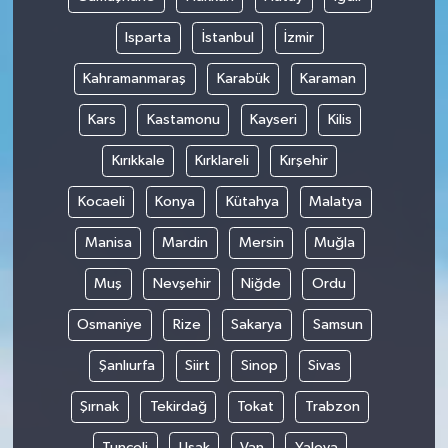
Isparta
İstanbul
İzmir
Kahramanmaraş
Karabük
Karaman
Kars
Kastamonu
Kayseri
Kilis
Kırıkkale
Kırklareli
Kırşehir
Kocaeli
Konya
Kütahya
Malatya
Manisa
Mardin
Mersin
Muğla
Muş
Nevşehir
Niğde
Ordu
Osmaniye
Rize
Sakarya
Samsun
Şanlıurfa
Siirt
Sinop
Sivas
Şırnak
Tekirdağ
Tokat
Trabzon
Tunceli
Uşak
Van
Yalova