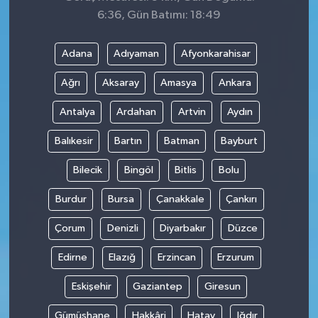
6:36, Gün Batımı: 18:49
Adana
Adıyaman
Afyonkarahisar
Ağrı
Aksaray
Amasya
Ankara
Antalya
Ardahan
Artvin
Aydın
Balıkesir
Bartın
Batman
Bayburt
Bilecik
Bingöl
Bitlis
Bolu
Burdur
Bursa
Çanakkale
Çankırı
Çorum
Denizli
Diyarbakır
Düzce
Edirne
Elazığ
Erzincan
Erzurum
Eskişehir
Gaziantep
Giresun
Gümüşhane
Hakkâri
Hatay
Iğdır