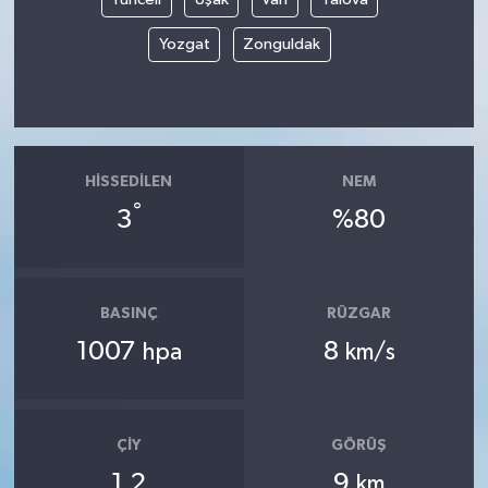
Yozgat
Zonguldak
HISSEDILEN
NEM
°
3
%80
BASINÇ
RÜZGAR
1007
8
hpa
km/s
ÇIY
GÖRÜŞ
1.2
9
km