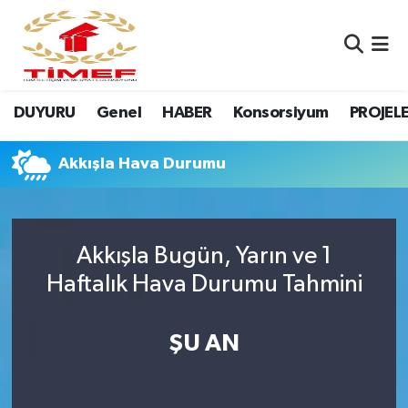
Anasayfa Kutu
Nöbetçi Eczaneler
DUYURU
Genel
HABER
Konsorsiyum
PROJEL
Anasayfa Manşet
Hava Durumu
Canlı Yayın
Namaz Vakitleri
Akkışla Hava Durumu
DUYURU
Trafik Durumu
Akkışla Bugün, Yarın ve 1
Erasmus
Süper Lig Puan Durumu ve Fikstür
Haftalık Hava Durumu Tahmini
GALERİ
Tüm Manşetler
ŞU AN
Genel
Son Dakika Haberleri
HABER
Haber Arşivi