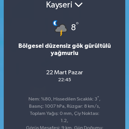
Kayseri
Konsorsiyum
°
PROJECTS
8
PROJELER
Bölgesel düzensiz gök gürültülü
yağmurlu
PROJELER İNGİLİZCE
YEREL MEDYA RAPORU
22 Mart Pazar
22:45
°
Nem: %80, Hissedilen Sıcaklık: 3
,
Basınç: 1007 hPa, Rüzgar: 8 km/s,
Toplam Yağış: 0 mm, Çiy Noktası:
1.2,
Görüş Mesafesi: 9 km, Gün Doğumu: