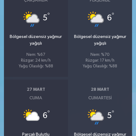
ÇARŞAMBA
PERŞEMBE
°
°
5
6
Bölgesel düzensiz yağmur
Bölgesel düzensiz yağmur
yağışlı
yağışlı
Nem: %67
Nem: %70
Rüzgar: 24 km/h
Rüzgar: 17 km/h
Yağış Olasılığı: %88
Yağış Olasılığı: %88
27 MART
28 MART
CUMA
CUMARTESI
°
°
6
5
Parçalı Bulutlu
Bölgesel düzensiz yağmur