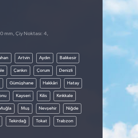
 0 mm, Çiy Noktası: 4,
ahan
Artvin
Aydın
Balıkesir
le
Çankırı
Çorum
Denizli
Gümüşhane
Hakkâri
Hatay
onu
Kayseri
Kilis
Kırıkkale
Muğla
Muş
Nevşehir
Niğde
Tekirdağ
Tokat
Trabzon