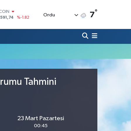
°
TCOIN
7
Ordu
.591,74
%-1.82
LAR
,43620
%0.02
RO
,38690
%0.19
ERLİN
,60380
%0.18
ALTIN
62,09000
%0.19
ST100
.598,00
%0
urumu Tahmini
23 Mart Pazartesi
00:45