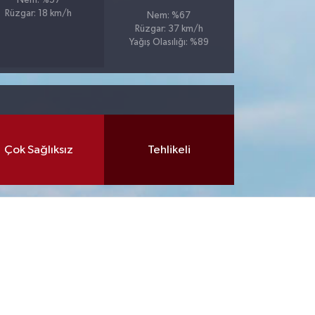
Nem: %57
Rüzgar: 18 km/h
Nem: %67
Rüzgar: 37 km/h
Yağış Olasılığı: %89
Çok Sağlıksız
Tehlikeli