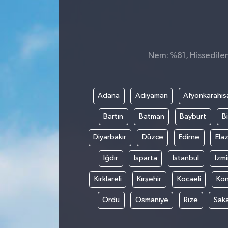
Konsorsiyum
PROJECTS
Nem: %81, Hissedilen 
PROJELER
PROJELER İNGİLİZCE
Adana
Adıyaman
Afyonkarahis
Bartın
Batman
Bayburt
Bi
YEREL MEDYA RAPORU
Diyarbakır
Düzce
Edirne
Elaz
Iğdır
Isparta
İstanbul
İzmi
Kırklareli
Kırşehir
Kocaeli
Ko
Ordu
Osmaniye
Rize
Sak