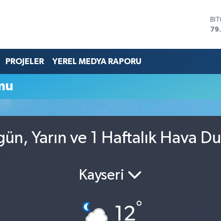
BI
79
DO
45
EU
PROJELER
YEREL MEDYA RAPORU
53
ST
mu
61
G.
68
Bİ
14
gün, Yarın ve 1 Haftalık Hava D
Kayseri
°
12