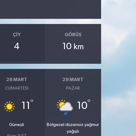
ÇIY
GÖRÜŞ
4
10
km
28 MART
29 MART
CUMARTESI
PAZAR
°
°
11
10
Güneşli
Bölgesel düzensiz yağmur
yağışlı