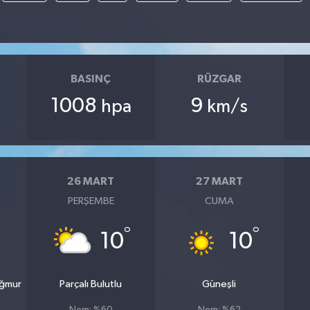
BASINÇ
RÜZGAR
1008
9
hpa
km/s
26 MART
27 MART
PERŞEMBE
CUMA
°
°
10
10
ağmur
Parçalı Bulutlu
Güneşli