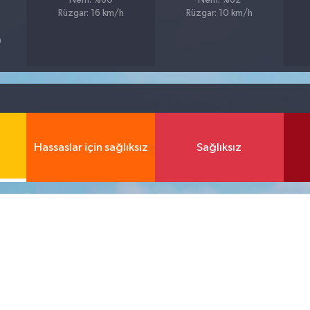
Nem: %60
Nem: %62
Rüzgar: 16 km/h
Rüzgar: 10 km/h
9
Hassaslar için sağlıksız
Sağlıksız