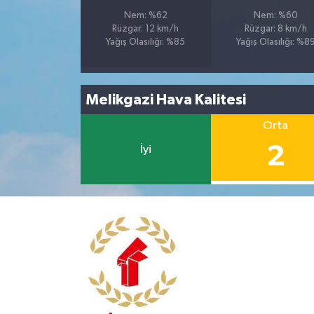
Nem: %62
Nem: %60
Rüzgar: 12 km/h
Rüzgar: 8 km/h
Yağış Olasılığı: %85
Yağış Olasılığı: %8
Melikgazi Hava Kalitesi
Orta
2
İyi