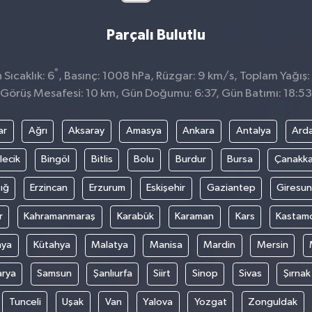
Parçalı Bulutlu
°
Sıcaklık: 6
, Basınç: 1008 hPa, Rüzgar: 9 km/s, Toplam Yağış:
Görüş Mesafesi: 10 km, Gün Doğumu: 6:37, Gün Batımı: 18:53
ar
Ağrı
Aksaray
Amasya
Ankara
Antalya
Ard
lecik
Bingöl
Bitlis
Bolu
Burdur
Bursa
Çanakka
ığ
Erzincan
Erzurum
Eskişehir
Gaziantep
Giresun
r
Kahramanmaraş
Karabük
Karaman
Kars
Kastam
nya
Kütahya
Malatya
Manisa
Mardin
Mersin
arya
Samsun
Şanlıurfa
Siirt
Sinop
Sivas
Şırnak
Tunceli
Uşak
Van
Yalova
Yozgat
Zonguldak