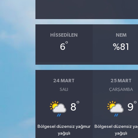
HISSEDILEN
NEM
°
6
%81
24 MART
25 MART
SALI
ÇARŞAMBA
°
°
8
9
Bölgesel düzensiz yağmur
Bölgesel düzensiz y
yağışlı
yağışlı