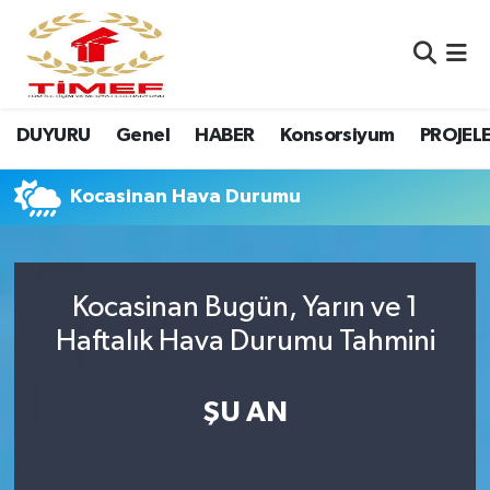
Anasayfa Kutu
Nöbetçi Eczaneler
DUYURU
Genel
HABER
Konsorsiyum
PROJEL
Anasayfa Manşet
Hava Durumu
Canlı Yayın
Namaz Vakitleri
Kocasinan Hava Durumu
DUYURU
Trafik Durumu
Kocasinan Bugün, Yarın ve 1
Erasmus
Süper Lig Puan Durumu ve Fikstür
Haftalık Hava Durumu Tahmini
GALERİ
Tüm Manşetler
ŞU AN
Genel
Son Dakika Haberleri
HABER
Haber Arşivi