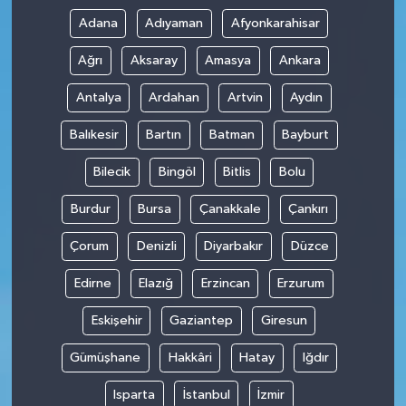
Adana
Adıyaman
Afyonkarahisar
Ağrı
Aksaray
Amasya
Ankara
Antalya
Ardahan
Artvin
Aydın
Balıkesir
Bartın
Batman
Bayburt
Bilecik
Bingöl
Bitlis
Bolu
Burdur
Bursa
Çanakkale
Çankırı
Çorum
Denizli
Diyarbakır
Düzce
Edirne
Elazığ
Erzincan
Erzurum
Eskişehir
Gaziantep
Giresun
Gümüşhane
Hakkâri
Hatay
Iğdır
Isparta
İstanbul
İzmir