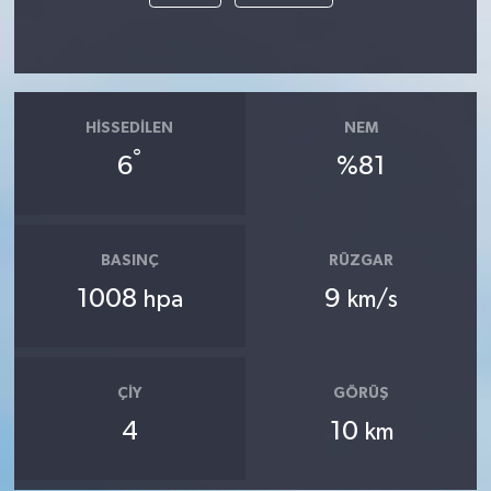
HISSEDILEN
NEM
°
6
%81
BASINÇ
RÜZGAR
1008
9
hpa
km/s
ÇIY
GÖRÜŞ
4
10
km