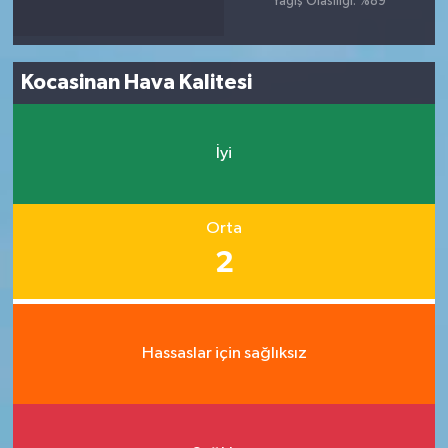
Yağış Olasılığı: %89
Kocasinan Hava Kalitesi
İyi
Orta
2
Hassaslar için sağlıksız