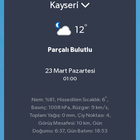
Kayseri
Konsorsiyum
°
PROJECTS
12
PROJELER
Parçalı Bulutlu
PROJELER İNGİLİZCE
23 Mart Pazartesi
YEREL MEDYA RAPORU
01:00
°
Nem: %81, Hissedilen Sıcaklık: 6
,
Basınç: 1008 hPa, Rüzgar: 9 km/s,
Toplam Yağış: 0 mm, Çiy Noktası: 4,
Görüş Mesafesi: 10 km, Gün
Doğumu: 6:37, Gün Batımı: 18:53