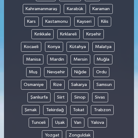
Kahramanmaraş
Karabük
Karaman
Kars
Kastamonu
Kayseri
Kilis
Kırıkkale
Kırklareli
Kırşehir
Kocaeli
Konya
Kütahya
Malatya
Manisa
Mardin
Mersin
Muğla
Muş
Nevşehir
Niğde
Ordu
Osmaniye
Rize
Sakarya
Samsun
Şanlıurfa
Siirt
Sinop
Sivas
Şırnak
Tekirdağ
Tokat
Trabzon
Tunceli
Uşak
Van
Yalova
Yozgat
Zonguldak