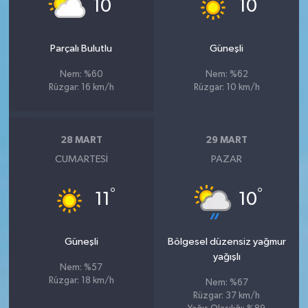
°
°
10
10
Parçalı Bulutlu
Güneşli
Nem: %60
Nem: %62
Rüzgar: 16 km/h
Rüzgar: 10 km/h
28 MART
29 MART
CUMARTESI
PAZAR
°
°
11
10
Güneşli
Bölgesel düzensiz yağmur
yağışlı
Nem: %57
Rüzgar: 18 km/h
Nem: %67
Rüzgar: 37 km/h