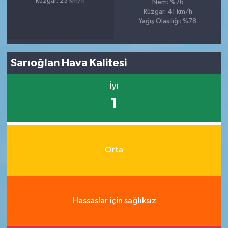
Rüzgar: 23 km/h
Nem: %76
Rüzgar: 41 km/h
Yağış Olasılığı: %78
Sarıoğlan Hava Kalitesi
İyi
1
Orta
Hassaslar için sağlıksız