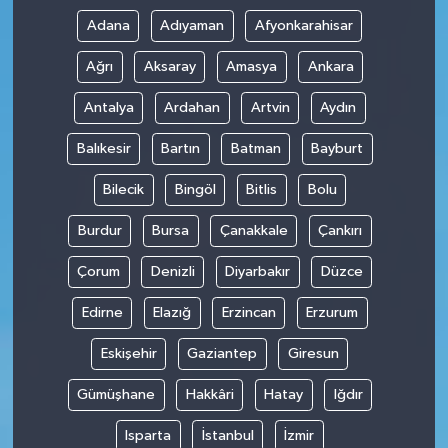
Adana
Adıyaman
Afyonkarahisar
Ağrı
Aksaray
Amasya
Ankara
Antalya
Ardahan
Artvin
Aydın
Balıkesir
Bartın
Batman
Bayburt
Bilecik
Bingöl
Bitlis
Bolu
Burdur
Bursa
Çanakkale
Çankırı
Çorum
Denizli
Diyarbakır
Düzce
Edirne
Elazığ
Erzincan
Erzurum
Eskişehir
Gaziantep
Giresun
Gümüşhane
Hakkâri
Hatay
Iğdır
Isparta
İstanbul
İzmir