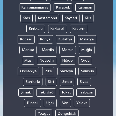
Kahramanmaraş
Karabük
Karaman
Kars
Kastamonu
Kayseri
Kilis
Kırıkkale
Kırklareli
Kırşehir
Kocaeli
Konya
Kütahya
Malatya
Manisa
Mardin
Mersin
Muğla
Muş
Nevşehir
Niğde
Ordu
Osmaniye
Rize
Sakarya
Samsun
Şanlıurfa
Siirt
Sinop
Sivas
Şırnak
Tekirdağ
Tokat
Trabzon
Tunceli
Uşak
Van
Yalova
Yozgat
Zonguldak