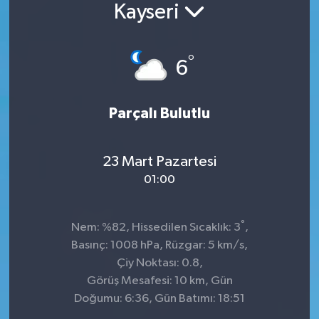
Kayseri
Konsorsiyum
°
PROJECTS
6
PROJELER
Parçalı Bulutlu
PROJELER İNGİLİZCE
23 Mart Pazartesi
YEREL MEDYA RAPORU
01:00
°
Nem: %82, Hissedilen Sıcaklık: 3
,
Basınç: 1008 hPa, Rüzgar: 5 km/s,
Çiy Noktası: 0.8,
Görüş Mesafesi: 10 km, Gün
Doğumu: 6:36, Gün Batımı: 18:51