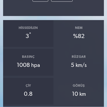
HISSEDILEN
NEM
°
3
%82
BASINÇ
RÜZGAR
1008
5
hpa
km/s
ÇIY
GÖRÜŞ
0.8
10
km