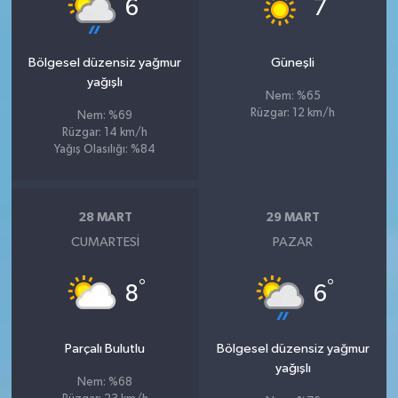
°
°
6
7
Bölgesel düzensiz yağmur
Güneşli
yağışlı
Nem: %65
Rüzgar: 12 km/h
Nem: %69
Rüzgar: 14 km/h
Yağış Olasılığı: %84
28 MART
29 MART
CUMARTESI
PAZAR
°
°
8
6
Parçalı Bulutlu
Bölgesel düzensiz yağmur
yağışlı
Nem: %68