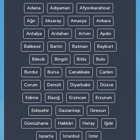
Adana
Adıyaman
Afyonkarahisar
Ağrı
Aksaray
Amasya
Ankara
Antalya
Ardahan
Artvin
Aydın
Balıkesir
Bartın
Batman
Bayburt
Bilecik
Bingöl
Bitlis
Bolu
Burdur
Bursa
Çanakkale
Çankırı
Çorum
Denizli
Diyarbakır
Düzce
Edirne
Elazığ
Erzincan
Erzurum
Eskişehir
Gaziantep
Giresun
Gümüşhane
Hakkâri
Hatay
Iğdır
Isparta
İstanbul
İzmir