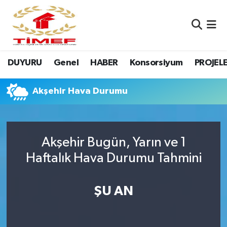
Anasayfa Kutu
Nöbetçi Eczaneler
DUYURU
Genel
HABER
Konsorsiyum
PROJEL
Anasayfa Manşet
Hava Durumu
Canlı Yayın
Namaz Vakitleri
Akşehir Hava Durumu
DUYURU
Trafik Durumu
Akşehir Bugün, Yarın ve 1
Erasmus
Süper Lig Puan Durumu ve Fikstür
Haftalık Hava Durumu Tahmini
GALERİ
Tüm Manşetler
ŞU AN
Genel
Son Dakika Haberleri
HABER
Haber Arşivi