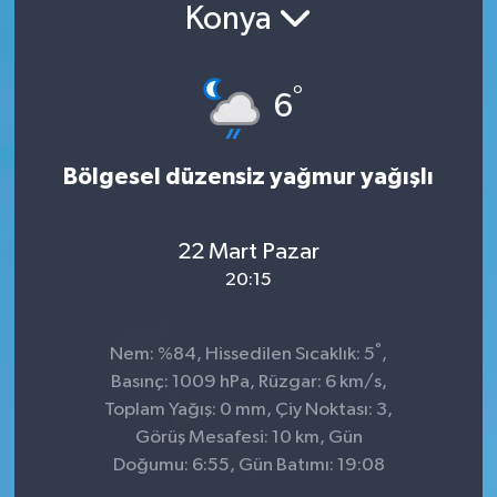
Konya
Konsorsiyum
°
PROJECTS
6
PROJELER
Bölgesel düzensiz yağmur yağışlı
PROJELER İNGİLİZCE
22 Mart Pazar
YEREL MEDYA RAPORU
20:15
°
Nem: %84, Hissedilen Sıcaklık: 5
,
Basınç: 1009 hPa, Rüzgar: 6 km/s,
Toplam Yağış: 0 mm, Çiy Noktası: 3,
Görüş Mesafesi: 10 km, Gün
Doğumu: 6:55, Gün Batımı: 19:08