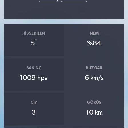
HISSEDILEN
NEM
°
5
%84
BASINÇ
RÜZGAR
1009
6
hpa
km/s
ÇIY
GÖRÜŞ
3
10
km