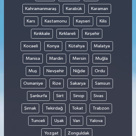
Kahramanmaraş
Karabük
Karaman
Kars
Kastamonu
Kayseri
Kilis
Kırıkkale
Kırklareli
Kırşehir
Kocaeli
Konya
Kütahya
Malatya
Manisa
Mardin
Mersin
Muğla
Muş
Nevşehir
Niğde
Ordu
Osmaniye
Rize
Sakarya
Samsun
Şanlıurfa
Siirt
Sinop
Sivas
Şırnak
Tekirdağ
Tokat
Trabzon
Tunceli
Uşak
Van
Yalova
Yozgat
Zonguldak