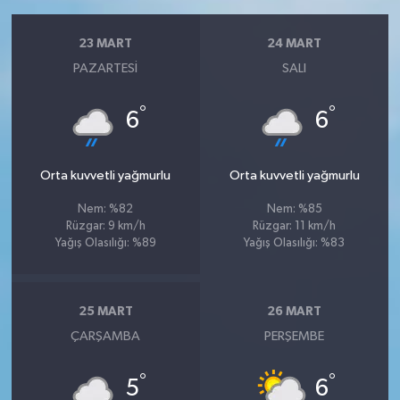
23 MART
24 MART
PAZARTESI
SALI
°
°
6
6
Orta kuvvetli yağmurlu
Orta kuvvetli yağmurlu
Nem: %82
Nem: %85
Rüzgar: 9 km/h
Rüzgar: 11 km/h
Yağış Olasılığı: %89
Yağış Olasılığı: %83
25 MART
26 MART
ÇARŞAMBA
PERŞEMBE
°
°
5
6