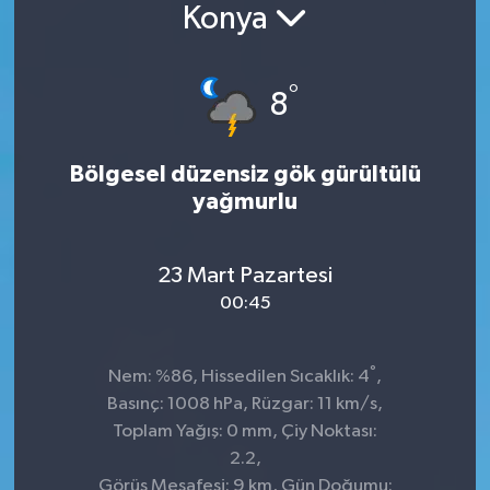
Konya
Konsorsiyum
°
PROJECTS
8
PROJELER
Bölgesel düzensiz gök gürültülü
yağmurlu
PROJELER İNGİLİZCE
YEREL MEDYA RAPORU
23 Mart Pazartesi
00:45
°
Nem: %86, Hissedilen Sıcaklık: 4
,
Basınç: 1008 hPa, Rüzgar: 11 km/s,
Toplam Yağış: 0 mm, Çiy Noktası:
2.2,
Görüş Mesafesi: 9 km, Gün Doğumu: