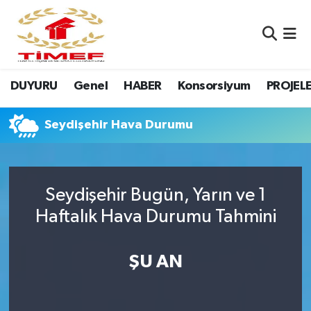
Anasayfa Kutu
Nöbetçi Eczaneler
DUYURU
Genel
HABER
Konsorsiyum
PROJEL
Anasayfa Manşet
Hava Durumu
Canlı Yayın
Namaz Vakitleri
Seydişehir Hava Durumu
DUYURU
Trafik Durumu
Seydişehir Bugün, Yarın ve 1
Erasmus
Süper Lig Puan Durumu ve Fikstür
Haftalık Hava Durumu Tahmini
GALERİ
Tüm Manşetler
ŞU AN
Genel
Son Dakika Haberleri
HABER
Haber Arşivi