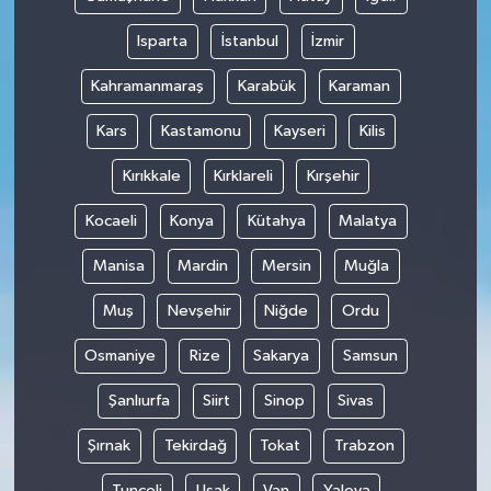
Isparta
İstanbul
İzmir
Kahramanmaraş
Karabük
Karaman
Kars
Kastamonu
Kayseri
Kilis
Kırıkkale
Kırklareli
Kırşehir
Kocaeli
Konya
Kütahya
Malatya
Manisa
Mardin
Mersin
Muğla
Muş
Nevşehir
Niğde
Ordu
Osmaniye
Rize
Sakarya
Samsun
Şanlıurfa
Siirt
Sinop
Sivas
Şırnak
Tekirdağ
Tokat
Trabzon
Tunceli
Uşak
Van
Yalova