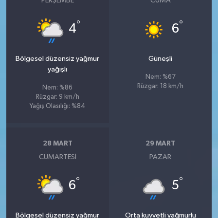
PERŞEMBE
CUMA
°
°
4
6
Bölgesel düzensiz yağmur
Güneşli
yağışlı
Nem: %67
Rüzgar: 18 km/h
Nem: %86
Rüzgar: 9 km/h
Yağış Olasılığı: %84
28 MART
29 MART
CUMARTESI
PAZAR
°
°
6
5
Bölgesel düzensiz yağmur
Orta kuvvetli yağmurlu