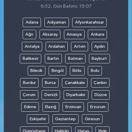
6:52, Gün Batımı: 19:07
Adana
Adıyaman
Afyonkarahisar
Ağrı
Aksaray
Amasya
Ankara
Antalya
Ardahan
Artvin
Aydın
Balıkesir
Bartın
Batman
Bayburt
Bilecik
Bingöl
Bitlis
Bolu
Burdur
Bursa
Çanakkale
Çankırı
Çorum
Denizli
Diyarbakır
Düzce
Edirne
Elazığ
Erzincan
Erzurum
Eskişehir
Gaziantep
Giresun
Gümüşhane
Hakkâri
Hatay
Iğdır