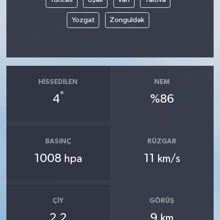
Yozgat
Zonguldak
HISSEDILEN
NEM
°
4
%86
BASINÇ
RÜZGAR
1008
11
hpa
km/s
ÇIY
GÖRÜŞ
2.2
9
km