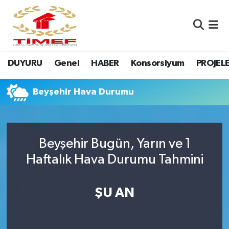
Anasayfa Kutu
Nöbetçi Eczaneler
DUYURU
Genel
HABER
Konsorsiyum
PROJEL
Anasayfa Manşet
Hava Durumu
Canlı Yayın
Namaz Vakitleri
Beyşehir Hava Durumu
DUYURU
Trafik Durumu
Beyşehir Bugün, Yarın ve 1
Erasmus
Süper Lig Puan Durumu ve Fikstür
Haftalık Hava Durumu Tahmini
GALERİ
Tüm Manşetler
ŞU AN
Genel
Son Dakika Haberleri
HABER
Haber Arşivi