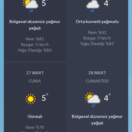
°
°
5
4
Bölgesel düzensiz yağmur
Orta kuvvetli yağmurlu
yağışlı
Nem: %92
Rüzgar: 11 km/h
Nem: %82
Yağış Olasılığı: %83
Rüzgar: 11 km/h
Yağış Olasılığı: %84
27 MART
28 MART
CUMA
CUMARTESI
°
°
5
4
Güneşli
Bölgesel düzensiz yağmur
yağışlı
Nem: %76