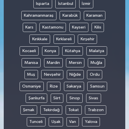
Isparta
İstanbul
İzmir
Kahramanmaraş
Karabük
Karaman
Kars
Kastamonu
Kayseri
Kilis
Kırıkkale
Kırklareli
Kırşehir
Kocaeli
Konya
Kütahya
Malatya
Manisa
Mardin
Mersin
Muğla
Muş
Nevşehir
Niğde
Ordu
Osmaniye
Rize
Sakarya
Samsun
Şanlıurfa
Siirt
Sinop
Sivas
Şırnak
Tekirdağ
Tokat
Trabzon
Tunceli
Uşak
Van
Yalova