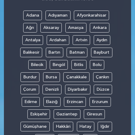
Adana
Adıyaman
Afyonkarahisar
Ağrı
Aksaray
Amasya
Ankara
Antalya
Ardahan
Artvin
Aydın
Balıkesir
Bartın
Batman
Bayburt
Bilecik
Bingöl
Bitlis
Bolu
Burdur
Bursa
Çanakkale
Çankırı
Çorum
Denizli
Diyarbakır
Düzce
Edirne
Elazığ
Erzincan
Erzurum
Eskişehir
Gaziantep
Giresun
Gümüşhane
Hakkâri
Hatay
Iğdır