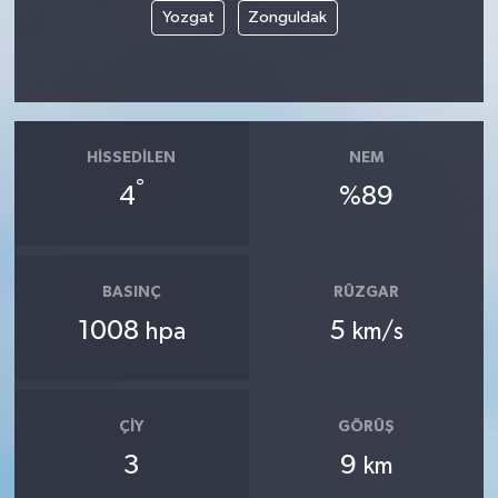
Yozgat
Zonguldak
HISSEDILEN
NEM
°
4
%89
BASINÇ
RÜZGAR
1008
5
hpa
km/s
ÇIY
GÖRÜŞ
3
9
km