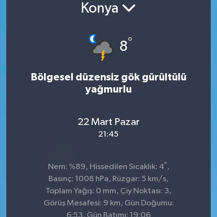
Konya
Konsorsiyum
°
PROJECTS
8
PROJELER
Bölgesel düzensiz gök gürültülü
yağmurlu
PROJELER İNGİLİZCE
YEREL MEDYA RAPORU
22 Mart Pazar
21:45
°
Nem: %89, Hissedilen Sıcaklık: 4
,
Basınç: 1008 hPa, Rüzgar: 5 km/s,
Toplam Yağış: 0 mm, Çiy Noktası: 3,
Görüş Mesafesi: 9 km, Gün Doğumu:
6:53, Gün Batımı: 19:06