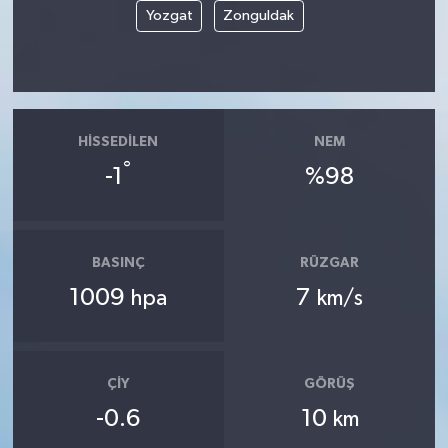
Yozgat
Zonguldak
HISSEDILEN
NEM
°
-1
%98
BASINÇ
RÜZGAR
1009
7
hpa
km/s
ÇIY
GÖRÜŞ
-0.6
10
km