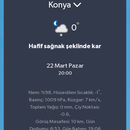
Konya
Konsorsiyum
°
PROJECTS
0
PROJELER
Hafif sağnak şeklinde kar
PROJELER İNGİLİZCE
22 Mart Pazar
YEREL MEDYA RAPORU
20:00
°
Nem: %98, Hissedilen Sıcaklık: -1
,
Basınç: 1009 hPa, Rüzgar: 7 km/s,
Toplam Yağış: 0 mm, Çiy Noktası:
-0.6,
Görüş Mesafesi: 10 km, Gün
Doğumu: 6:53, Gün Batımı: 19:06