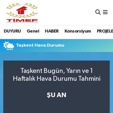
Anasayfa Kutu
Nöbetçi Eczaneler
DUYURU
Genel
HABER
Konsorsiyum
PROJEL
Anasayfa Manşet
Hava Durumu
Canlı Yayın
Namaz Vakitleri
Taşkent Hava Durumu
DUYURU
Trafik Durumu
Taşkent Bugün, Yarın ve 1
Erasmus
Süper Lig Puan Durumu ve Fikstür
Haftalık Hava Durumu Tahmini
GALERİ
Tüm Manşetler
ŞU AN
Genel
Son Dakika Haberleri
HABER
Haber Arşivi