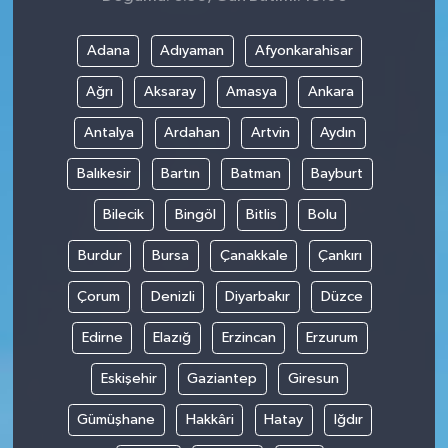
Adana
Adıyaman
Afyonkarahisar
Ağrı
Aksaray
Amasya
Ankara
Antalya
Ardahan
Artvin
Aydın
Balıkesir
Bartın
Batman
Bayburt
Bilecik
Bingöl
Bitlis
Bolu
Burdur
Bursa
Çanakkale
Çankırı
Çorum
Denizli
Diyarbakır
Düzce
Edirne
Elazığ
Erzincan
Erzurum
Eskişehir
Gaziantep
Giresun
Gümüşhane
Hakkâri
Hatay
Iğdır