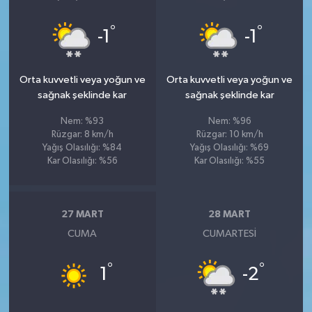
°
°
-1
-1
Orta kuvvetli veya yoğun ve
Orta kuvvetli veya yoğun ve
sağnak şeklinde kar
sağnak şeklinde kar
Nem: %93
Nem: %96
Rüzgar: 8 km/h
Rüzgar: 10 km/h
Yağış Olasılığı: %84
Yağış Olasılığı: %69
Kar Olasılığı: %56
Kar Olasılığı: %55
27 MART
28 MART
CUMA
CUMARTESI
°
°
1
-2