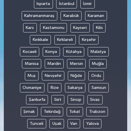
Isparta
İstanbul
İzmir
Kahramanmaraş
Karabük
Karaman
Kars
Kastamonu
Kayseri
Kilis
Kırıkkale
Kırklareli
Kırşehir
Kocaeli
Konya
Kütahya
Malatya
Manisa
Mardin
Mersin
Muğla
Muş
Nevşehir
Niğde
Ordu
Osmaniye
Rize
Sakarya
Samsun
Şanlıurfa
Siirt
Sinop
Sivas
Şırnak
Tekirdağ
Tokat
Trabzon
Tunceli
Uşak
Van
Yalova