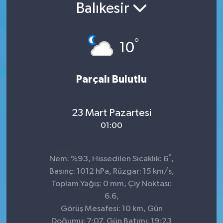
Balıkesir
Konsorsiyum
°
PROJECTS
10
PROJELER
Parçalı Bulutlu
PROJELER İNGİLİZCE
23 Mart Pazartesi
YEREL MEDYA RAPORU
01:00
°
Nem: %93, Hissedilen Sıcaklık: 6
,
Basınç: 1012 hPa, Rüzgar: 15 km/s,
Toplam Yağış: 0 mm, Çiy Noktası:
6.6,
Görüş Mesafesi: 10 km, Gün
Doğumu: 7:07, Gün Batımı: 19:23