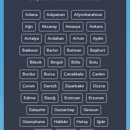
Adana
Adıyaman
Afyonkarahisar
Ağrı
Aksaray
Amasya
Ankara
Antalya
Ardahan
Artvin
Aydın
Balıkesir
Bartın
Batman
Bayburt
Bilecik
Bingöl
Bitlis
Bolu
Burdur
Bursa
Çanakkale
Çankırı
Çorum
Denizli
Diyarbakır
Düzce
Edirne
Elazığ
Erzincan
Erzurum
Eskişehir
Gaziantep
Giresun
Gümüşhane
Hakkâri
Hatay
Iğdır