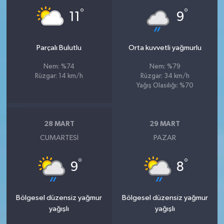
°
°
11
9
Parçalı Bulutlu
Orta kuvvetli yağmurlu
Nem: %74
Nem: %79
Rüzgar: 14 km/h
Rüzgar: 34 km/h
Yağış Olasılığı: %70
28 MART
29 MART
CUMARTESI
PAZAR
°
°
9
8
Bölgesel düzensiz yağmur
Bölgesel düzensiz yağmur
yağışlı
yağışlı