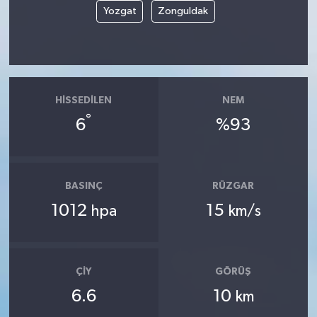
Yozgat
Zonguldak
HISSEDILEN
NEM
°
6
%93
BASINÇ
RÜZGAR
1012
15
hpa
km/s
ÇIY
GÖRÜŞ
6.6
10
km