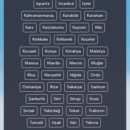
Isparta
İstanbul
İzmir
Kahramanmaraş
Karabük
Karaman
Kars
Kastamonu
Kayseri
Kilis
Kırıkkale
Kırklareli
Kırşehir
Kocaeli
Konya
Kütahya
Malatya
Manisa
Mardin
Mersin
Muğla
Muş
Nevşehir
Niğde
Ordu
Osmaniye
Rize
Sakarya
Samsun
Şanlıurfa
Siirt
Sinop
Sivas
Şırnak
Tekirdağ
Tokat
Trabzon
Tunceli
Uşak
Van
Yalova