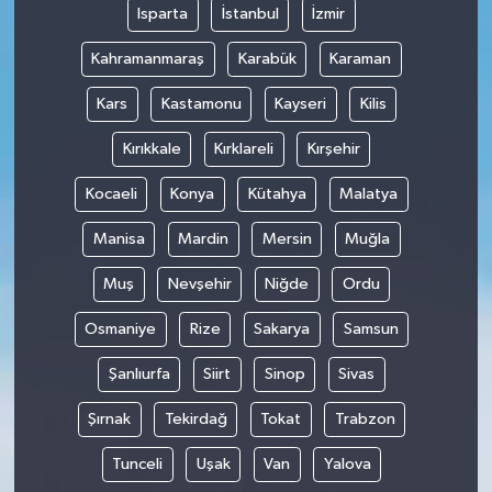
Isparta
İstanbul
İzmir
Kahramanmaraş
Karabük
Karaman
Kars
Kastamonu
Kayseri
Kilis
Kırıkkale
Kırklareli
Kırşehir
Kocaeli
Konya
Kütahya
Malatya
Manisa
Mardin
Mersin
Muğla
Muş
Nevşehir
Niğde
Ordu
Osmaniye
Rize
Sakarya
Samsun
Şanlıurfa
Siirt
Sinop
Sivas
Şırnak
Tekirdağ
Tokat
Trabzon
Tunceli
Uşak
Van
Yalova