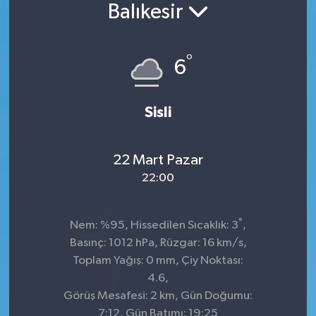
Balıkesir
Konsorsiyum
°
PROJECTS
6
PROJELER
Sisli
PROJELER İNGİLİZCE
22 Mart Pazar
YEREL MEDYA RAPORU
22:00
°
Nem: %95, Hissedilen Sıcaklık: 3
,
Basınç: 1012 hPa, Rüzgar: 16 km/s,
Toplam Yağış: 0 mm, Çiy Noktası:
4.6,
Görüş Mesafesi: 2 km, Gün Doğumu:
7:12, Gün Batımı: 19:25