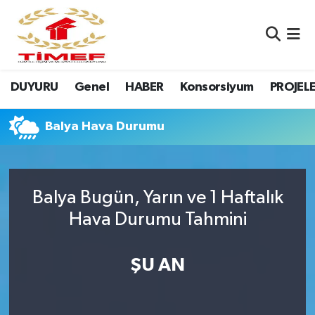
Anasayfa Kutu
Nöbetçi Eczaneler
DUYURU
Genel
HABER
Konsorsiyum
PROJEL
Anasayfa Manşet
Hava Durumu
Canlı Yayın
Namaz Vakitleri
Balya Hava Durumu
DUYURU
Trafik Durumu
Balya Bugün, Yarın ve 1 Haftalık
Erasmus
Süper Lig Puan Durumu ve Fikstür
Hava Durumu Tahmini
GALERİ
Tüm Manşetler
ŞU AN
Genel
Son Dakika Haberleri
HABER
Haber Arşivi