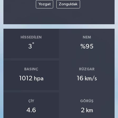
Yozgat
Zonguldak
HISSEDILEN
NEM
°
3
%95
BASINÇ
RÜZGAR
1012
16
hpa
km/s
ÇIY
GÖRÜŞ
4.6
2
km