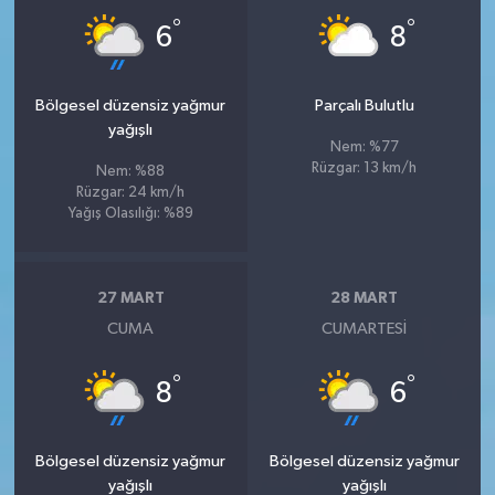
°
°
6
8
Bölgesel düzensiz yağmur
Parçalı Bulutlu
yağışlı
Nem: %77
Rüzgar: 13 km/h
Nem: %88
Rüzgar: 24 km/h
Yağış Olasılığı: %89
27 MART
28 MART
CUMA
CUMARTESI
°
°
8
6
Bölgesel düzensiz yağmur
Bölgesel düzensiz yağmur
yağışlı
yağışlı