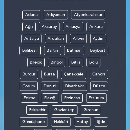
Adana
Adıyaman
Afyonkarahisar
Ağrı
Aksaray
Amasya
Ankara
Antalya
Ardahan
Artvin
Aydın
Balıkesir
Bartın
Batman
Bayburt
Bilecik
Bingöl
Bitlis
Bolu
Burdur
Bursa
Çanakkale
Çankırı
Çorum
Denizli
Diyarbakır
Düzce
Edirne
Elazığ
Erzincan
Erzurum
Eskişehir
Gaziantep
Giresun
Gümüşhane
Hakkâri
Hatay
Iğdır