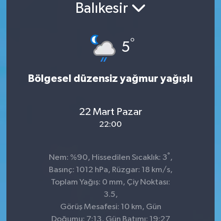
Balıkesir
Konsorsiyum
°
PROJECTS
5
PROJELER
Bölgesel düzensiz yağmur yağışlı
PROJELER İNGİLİZCE
22 Mart Pazar
YEREL MEDYA RAPORU
22:00
°
Nem: %90, Hissedilen Sıcaklık: 3
,
Basınç: 1012 hPa, Rüzgar: 18 km/s,
Toplam Yağış: 0 mm, Çiy Noktası:
3.5,
Görüş Mesafesi: 10 km, Gün
Doğumu: 7:13, Gün Batımı: 19:27