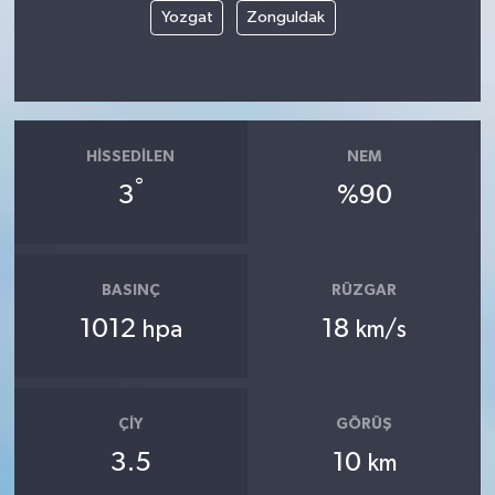
Yozgat
Zonguldak
HISSEDILEN
NEM
°
3
%90
BASINÇ
RÜZGAR
1012
18
hpa
km/s
ÇIY
GÖRÜŞ
3.5
10
km