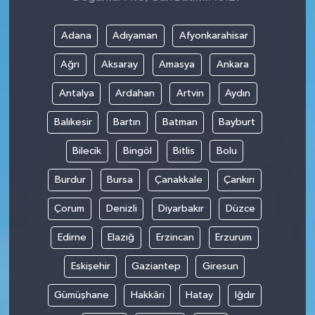
Adana
Adıyaman
Afyonkarahisar
Ağrı
Aksaray
Amasya
Ankara
Antalya
Ardahan
Artvin
Aydın
Balıkesir
Bartın
Batman
Bayburt
Bilecik
Bingöl
Bitlis
Bolu
Burdur
Bursa
Çanakkale
Çankırı
Çorum
Denizli
Diyarbakır
Düzce
Edirne
Elazığ
Erzincan
Erzurum
Eskişehir
Gaziantep
Giresun
Gümüşhane
Hakkâri
Hatay
Iğdır