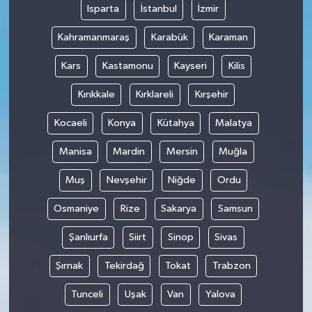
Isparta
İstanbul
İzmir
Kahramanmaraş
Karabük
Karaman
Kars
Kastamonu
Kayseri
Kilis
Kırıkkale
Kırklareli
Kırşehir
Kocaeli
Konya
Kütahya
Malatya
Manisa
Mardin
Mersin
Muğla
Muş
Nevşehir
Niğde
Ordu
Osmaniye
Rize
Sakarya
Samsun
Şanlıurfa
Siirt
Sinop
Sivas
Şırnak
Tekirdağ
Tokat
Trabzon
Tunceli
Uşak
Van
Yalova