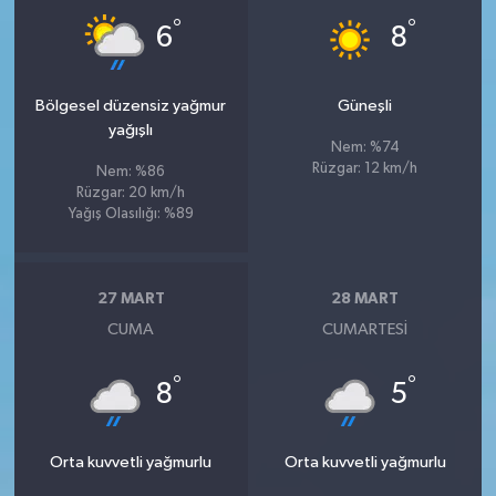
°
°
6
8
Bölgesel düzensiz yağmur
Güneşli
yağışlı
Nem: %74
Rüzgar: 12 km/h
Nem: %86
Rüzgar: 20 km/h
Yağış Olasılığı: %89
27 MART
28 MART
CUMA
CUMARTESI
°
°
8
5
Orta kuvvetli yağmurlu
Orta kuvvetli yağmurlu