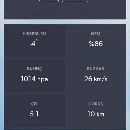
HISSEDILEN
NEM
°
4
%86
BASINÇ
RÜZGAR
1014
26
hpa
km/s
ÇIY
GÖRÜŞ
5.1
10
km