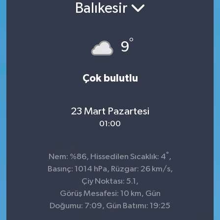
Balıkesir
Konsorsiyum
°
PROJECTS
9
PROJELER
Çok bulutlu
PROJELER İNGİLİZCE
23 Mart Pazartesi
YEREL MEDYA RAPORU
01:00
°
Nem: %86, Hissedilen Sıcaklık: 4
,
Basınç: 1014 hPa, Rüzgar: 26 km/s,
Çiy Noktası: 5.1,
Görüş Mesafesi: 10 km, Gün
Doğumu: 7:09, Gün Batımı: 19:25