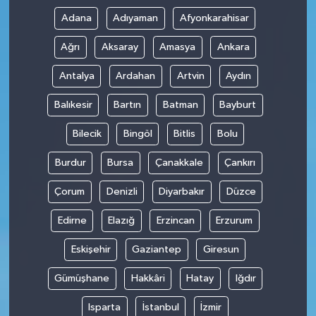
Adana
Adıyaman
Afyonkarahisar
Ağrı
Aksaray
Amasya
Ankara
Antalya
Ardahan
Artvin
Aydın
Balıkesir
Bartın
Batman
Bayburt
Bilecik
Bingöl
Bitlis
Bolu
Burdur
Bursa
Çanakkale
Çankırı
Çorum
Denizli
Diyarbakır
Düzce
Edirne
Elazığ
Erzincan
Erzurum
Eskişehir
Gaziantep
Giresun
Gümüşhane
Hakkâri
Hatay
Iğdır
Isparta
İstanbul
İzmir