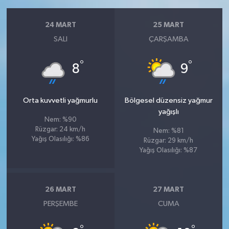
24 MART
25 MART
SALI
ÇARŞAMBA
°
°
8
9
Orta kuvvetli yağmurlu
Bölgesel düzensiz yağmur
yağışlı
Nem: %90
Rüzgar: 24 km/h
Nem: %81
Yağış Olasılığı: %86
Rüzgar: 29 km/h
Yağış Olasılığı: %87
26 MART
27 MART
PERŞEMBE
CUMA