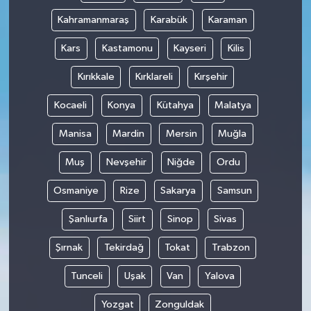
Kahramanmaraş
Karabük
Karaman
Kars
Kastamonu
Kayseri
Kilis
Kırıkkale
Kırklareli
Kırşehir
Kocaeli
Konya
Kütahya
Malatya
Manisa
Mardin
Mersin
Muğla
Muş
Nevşehir
Niğde
Ordu
Osmaniye
Rize
Sakarya
Samsun
Şanlıurfa
Siirt
Sinop
Sivas
Şırnak
Tekirdağ
Tokat
Trabzon
Tunceli
Uşak
Van
Yalova
Yozgat
Zonguldak