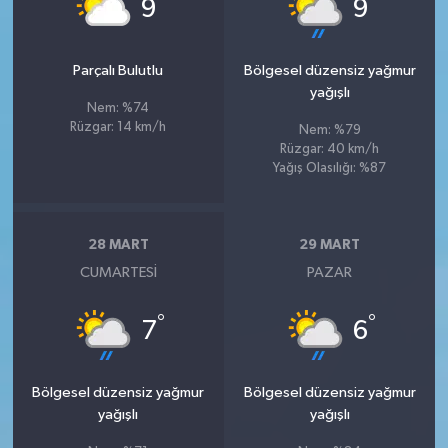
°
°
9
9
Parçalı Bulutlu
Bölgesel düzensiz yağmur
yağışlı
Nem: %74
Rüzgar: 14 km/h
Nem: %79
Rüzgar: 40 km/h
Yağış Olasılığı: %87
28 MART
29 MART
CUMARTESI
PAZAR
°
°
7
6
Bölgesel düzensiz yağmur
Bölgesel düzensiz yağmur
yağışlı
yağışlı