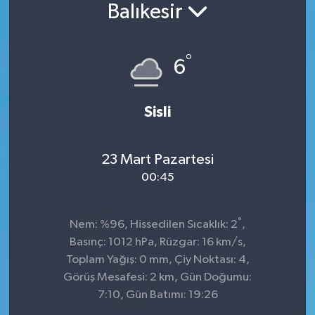
Balıkesir
Konsorsiyum
°
PROJECTS
6
PROJELER
Sisli
PROJELER İNGİLİZCE
23 Mart Pazartesi
YEREL MEDYA RAPORU
00:45
°
Nem: %96, Hissedilen Sıcaklık: 2
,
Basınç: 1012 hPa, Rüzgar: 16 km/s,
Toplam Yağış: 0 mm, Çiy Noktası: 4,
Görüş Mesafesi: 2 km, Gün Doğumu:
7:10, Gün Batımı: 19:26