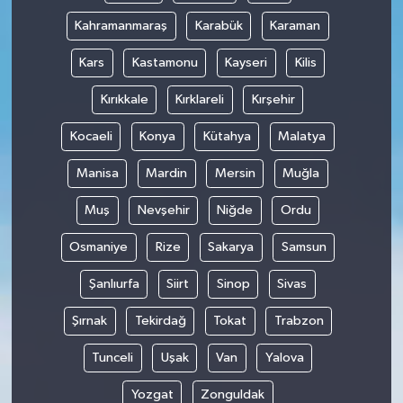
Kahramanmaraş
Karabük
Karaman
Kars
Kastamonu
Kayseri
Kilis
Kırıkkale
Kırklareli
Kırşehir
Kocaeli
Konya
Kütahya
Malatya
Manisa
Mardin
Mersin
Muğla
Muş
Nevşehir
Niğde
Ordu
Osmaniye
Rize
Sakarya
Samsun
Şanlıurfa
Siirt
Sinop
Sivas
Şırnak
Tekirdağ
Tokat
Trabzon
Tunceli
Uşak
Van
Yalova
Yozgat
Zonguldak