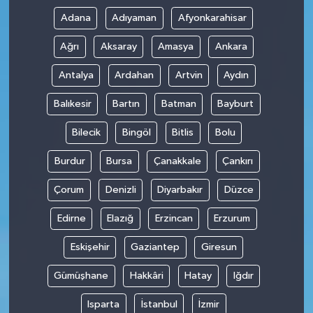
Adana
Adıyaman
Afyonkarahisar
Ağrı
Aksaray
Amasya
Ankara
Antalya
Ardahan
Artvin
Aydın
Balıkesir
Bartın
Batman
Bayburt
Bilecik
Bingöl
Bitlis
Bolu
Burdur
Bursa
Çanakkale
Çankırı
Çorum
Denizli
Diyarbakır
Düzce
Edirne
Elazığ
Erzincan
Erzurum
Eskişehir
Gaziantep
Giresun
Gümüşhane
Hakkâri
Hatay
Iğdır
Isparta
İstanbul
İzmir