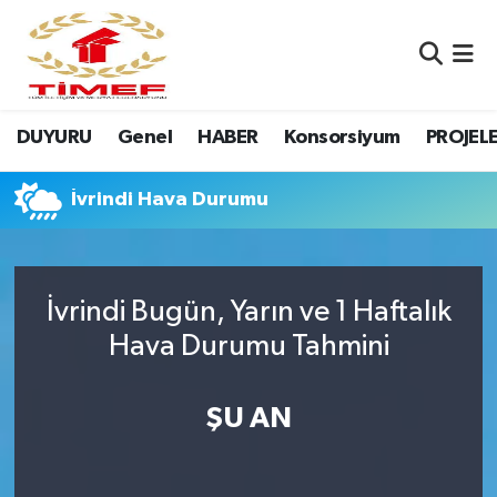
Anasayfa Kutu
Nöbetçi Eczaneler
DUYURU
Genel
HABER
Konsorsiyum
PROJEL
Anasayfa Manşet
Hava Durumu
Canlı Yayın
Namaz Vakitleri
İvrindi Hava Durumu
DUYURU
Trafik Durumu
İvrindi Bugün, Yarın ve 1 Haftalık
Erasmus
Süper Lig Puan Durumu ve Fikstür
Hava Durumu Tahmini
GALERİ
Tüm Manşetler
ŞU AN
Genel
Son Dakika Haberleri
HABER
Haber Arşivi