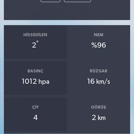
HISSEDILEN
NEM
°
2
%96
BASINÇ
RÜZGAR
1012
16
hpa
km/s
ÇIY
GÖRÜŞ
4
2
km