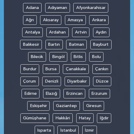
Adana
Adıyaman
Afyonkarahisar
Ağrı
Aksaray
Amasya
Ankara
Antalya
Ardahan
Artvin
Aydın
Balıkesir
Bartın
Batman
Bayburt
Bilecik
Bingöl
Bitlis
Bolu
Burdur
Bursa
Çanakkale
Çankırı
Çorum
Denizli
Diyarbakır
Düzce
Edirne
Elazığ
Erzincan
Erzurum
Eskişehir
Gaziantep
Giresun
Gümüşhane
Hakkâri
Hatay
Iğdır
Isparta
İstanbul
İzmir