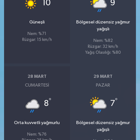
°
°
10
9
Güneşli
Bölgesel düzensiz yağmur
yağışlı
Nem: %71
Rüzgar: 15 km/h
Nem: %82
Rüzgar: 32 km/h
Yağış Olasılığı: %80
28 MART
29 MART
CUMARTESI
PAZAR
°
°
8
7
Orta kuvvetli yağmurlu
Bölgesel düzensiz yağmur
yağışlı
Nem: %76