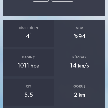
HISSEDILEN
NEM
°
4
%94
BASINÇ
RÜZGAR
1011
14
hpa
km/s
ÇIY
GÖRÜŞ
5.5
2
km