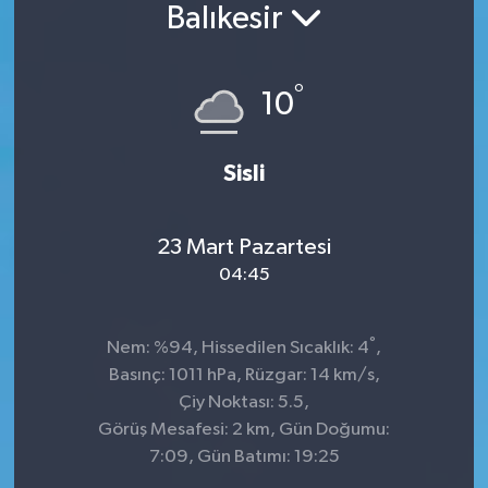
Balıkesir
Konsorsiyum
°
PROJECTS
10
PROJELER
Sisli
PROJELER İNGİLİZCE
23 Mart Pazartesi
YEREL MEDYA RAPORU
04:45
°
Nem: %94, Hissedilen Sıcaklık: 4
,
Basınç: 1011 hPa, Rüzgar: 14 km/s,
Çiy Noktası: 5.5,
Görüş Mesafesi: 2 km, Gün Doğumu:
7:09, Gün Batımı: 19:25