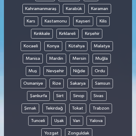
Kahramanmaraş
Karabük
Karaman
Kars
Kastamonu
Kayseri
Kilis
Kırıkkale
Kırklareli
Kırşehir
Kocaeli
Konya
Kütahya
Malatya
Manisa
Mardin
Mersin
Muğla
Muş
Nevşehir
Niğde
Ordu
Osmaniye
Rize
Sakarya
Samsun
Şanlıurfa
Siirt
Sinop
Sivas
Şırnak
Tekirdağ
Tokat
Trabzon
Tunceli
Uşak
Van
Yalova
Yozgat
Zonguldak