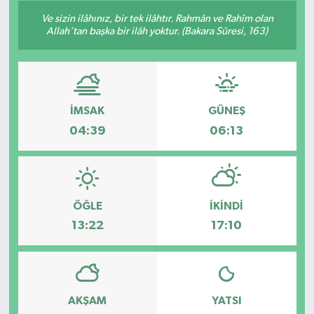
Ve sizin ilâhınız, bir tek ilâhtır. Rahmân ve Rahîm olan
Konsorsiyum
Allah’tan başka bir ilâh yoktur. (Bakara Sûresi, 163)
PROJECTS
PROJELER
İMSAK
GÜNEŞ
04:39
06:13
PROJELER İNGİLİZCE
YEREL MEDYA RAPORU
ÖĞLE
İKINDI
13:22
17:10
AKŞAM
YATSI