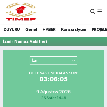
Anasayfa Kutu
Nöbetçi Eczaneler
DUYURU
Genel
HABER
Konsorsiyum
PROJEL
Anasayfa Manşet
Hava Durumu
İzmir Namaz Vakitleri
Canlı Yayın
Namaz Vakitleri
DUYURU
Trafik Durumu
İzmir
Erasmus
Süper Lig Puan Durumu ve Fikstür
ÖĞLE VAKTİNE KALAN SÜRE
03:06:05
GALERİ
Tüm Manşetler
Genel
Son Dakika Haberleri
9 Ağustos 2026
26 Safer 1448
HABER
Haber Arşivi