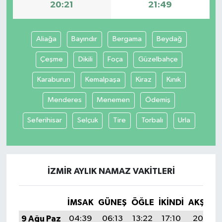
20:21
21:49
Aliağa
Bayındır
Bergama
Beydağ
Çeşme
Dikili
Foça
Güzelbahçe
Karaburun
Kemalpaşa
Kiraz
Kınık
Menderes
Menemen
Ödemiş
Seferihisar
Selçuk
Tire
Torbalı
Urla
İZMIR AYLIK NAMAZ VAKITLERI
İMSAK
GÜNEŞ
ÖĞLE
İKINDI
AKŞAM
9 Ağu Paz
04:39
06:13
13:22
17:10
20:21