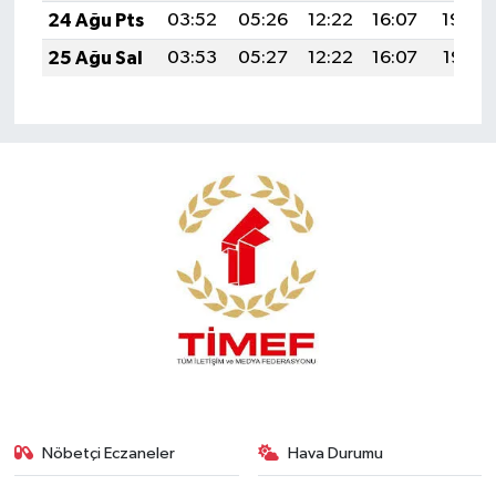
24 Ağu Pts
03:52
05:26
12:22
16:07
19:09
25 Ağu Sal
03:53
05:27
12:22
16:07
19:07
Nöbetçi Eczaneler
Hava Durumu