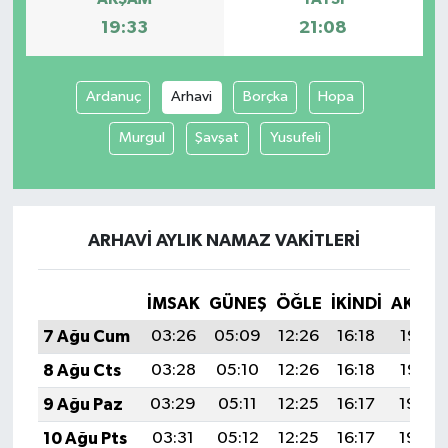
19:33
21:08
Ardanuç
Arhavi
Borçka
Hopa
Murgul
Şavşat
Yusufeli
ARHAVI AYLIK NAMAZ VAKITLERI
İMSAK
GÜNEŞ
ÖĞLE
İKINDI
AKŞA
7 Ağu Cum
03:26
05:09
12:26
16:18
19:33
8 Ağu Cts
03:28
05:10
12:26
16:18
19:32
9 Ağu Paz
03:29
05:11
12:25
16:17
19:30
10 Ağu Pts
03:31
05:12
12:25
16:17
19:29