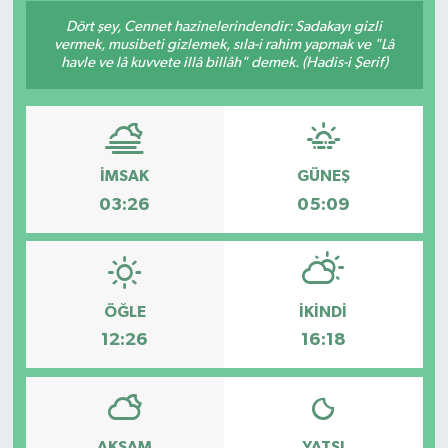
Dört şey, Cennet hazinelerindendir: Sadakayı gizli
Konsorsiyum
vermek, musibeti gizlemek, sıla-i rahim yapmak ve "Lâ
havle ve lâ kuvvete illâ billâh" demek. (Hadis-i Şerif)
PROJECTS
PROJELER
İMSAK
GÜNEŞ
PROJELER İNGİLİZCE
03:26
05:09
YEREL MEDYA RAPORU
ÖĞLE
İKINDI
12:26
16:18
AKŞAM
YATSI