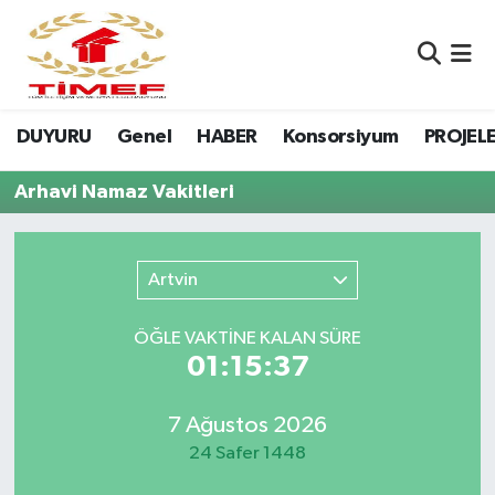
Anasayfa Kutu
Nöbetçi Eczaneler
DUYURU
Genel
HABER
Konsorsiyum
PROJEL
Anasayfa Manşet
Hava Durumu
Arhavi Namaz Vakitleri
Canlı Yayın
Namaz Vakitleri
DUYURU
Trafik Durumu
Artvin
Erasmus
Süper Lig Puan Durumu ve Fikstür
ÖĞLE VAKTİNE KALAN SÜRE
01:15:37
GALERİ
Tüm Manşetler
Genel
Son Dakika Haberleri
7 Ağustos 2026
24 Safer 1448
HABER
Haber Arşivi