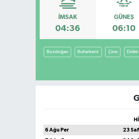
Konsorsiyum
İMSAK
GÜNEŞ
04:36
06:10
PROJECTS
PROJELER
Bozdoğan
Buharkent
Çine
Didim
PROJELER İNGİLİZCE
YEREL MEDYA RAPORU
G
H
6 Ağu Per
23 Sa