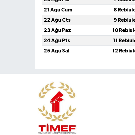
21 Ağu Cum
8 Rebiul
22 Ağu Cts
9 Rebiul
23 Ağu Paz
10 Rebiu
24 Ağu Pts
11 Rebiu
25 Ağu Sal
12 Rebiu