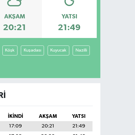
AKŞAM
YATSI
20:21
21:49
Köşk
Kuşadası
Kuyucak
Nazilli
RI
İKINDI
AKŞAM
YATSI
17:09
20:21
21:49