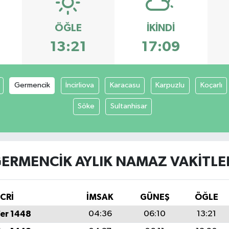
ÖĞLE
İKINDI
13:21
17:09
Germencik
İncirliova
Karacasu
Karpuzlu
Koçarlı
Söke
Sultanhisar
ERMENCIK AYLIK NAMAZ VAKITLE
İCRİ
İMSAK
GÜNEŞ
ÖĞLE
fer 1448
04:36
06:10
13:21