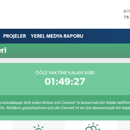
BI
79
DO
45
EU
PROJELER
YEREL MEDYA RAPORU
53
ST
ri
61
G.
68
Bİ
ÖĞLE VAKTİNE KALAN SÜRE
14
01:49:27
sa münakaşayı terk eden kimse için Cennet’in kenarında bir köşke kefili
im. Ahlâkını güzelleştiren için de Cennet’in en üst derecesinde bir köşke