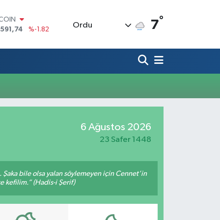
°
TCOIN
7
Ordu
.591,74
%-1.82
LAR
,43620
%0.02
RO
,38690
%0.19
ERLİN
,60380
%0.18
ALTIN
62,09000
%0.19
ST100
6 Ağustos 2026
.598,00
%0
23 Safer 1448
m. Şaka bile olsa yalan söylemeyen için Cennet’in
 kefilim.” (Hadis-i Şerif)