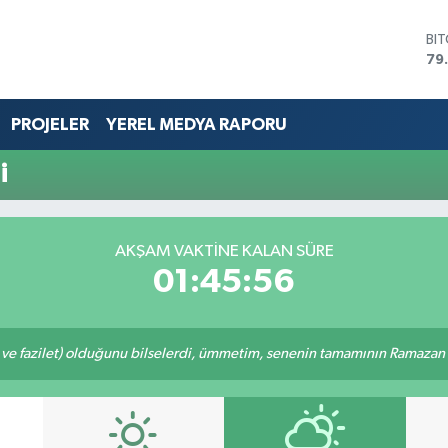
BI
79
DO
45
EU
PROJELER
YEREL MEDYA RAPORU
53
ST
i
61
G.
68
Bİ
AKŞAM VAKTİNE KALAN SÜRE
14
01:45:56
 ve fazilet) olduğunu bilselerdi, ümmetim, senenin tamamının Ramazan o