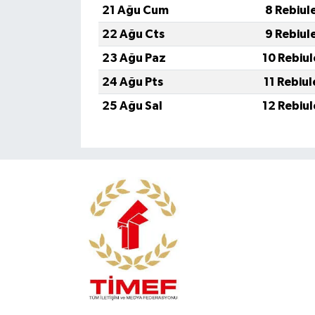
21 Ağu Cum
8 Rebiul
22 Ağu Cts
9 Rebiul
23 Ağu Paz
10 Rebiu
24 Ağu Pts
11 Rebiu
25 Ağu Sal
12 Rebiu