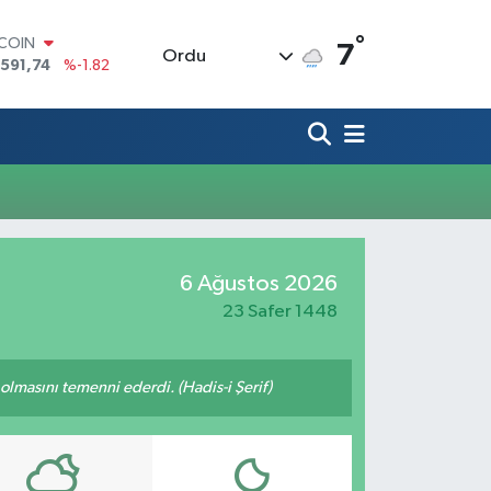
°
TCOIN
7
Ordu
.591,74
%-1.82
LAR
,43620
%0.02
RO
,38690
%0.19
ERLİN
,60380
%0.18
ALTIN
62,09000
%0.19
ST100
6 Ağustos 2026
.598,00
%0
23 Safer 1448
lmasını temenni ederdi. (Hadis-i Şerif)