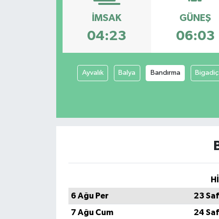
Konsorsiyum
İMSAK
GÜNEŞ
04:23
06:03
PROJECTS
PROJELER
Ayvalık
Balya
Bandırma
Bigadiç
PROJELER İNGİLİZCE
YEREL MEDYA RAPORU
H
6 Ağu Per
23 Sa
7 Ağu Cum
24 Sa