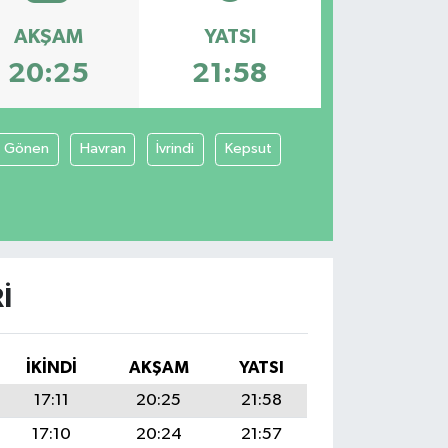
AKŞAM
YATSI
20:25
21:58
Gönen
Havran
İvrindi
Kepsut
I
İKINDI
AKŞAM
YATSI
17:11
20:25
21:58
17:10
20:24
21:57