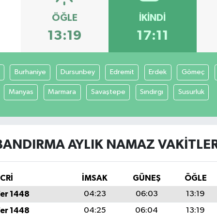
ÖĞLE
İKINDI
13:19
17:11
Burhaniye
Dursunbey
Edremit
Erdek
Gömeç
Manyas
Marmara
Savaştepe
Sındırgı
Susurluk
BANDIRMA AYLIK NAMAZ VAKITLER
İCRİ
İMSAK
GÜNEŞ
ÖĞLE
fer 1448
04:23
06:03
13:19
fer 1448
04:25
06:04
13:19