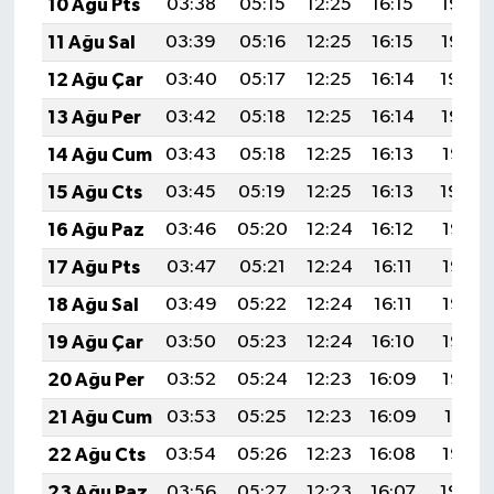
10 Ağu Pts
03:38
05:15
12:25
16:15
19:26
11 Ağu Sal
03:39
05:16
12:25
16:15
19:25
12 Ağu Çar
03:40
05:17
12:25
16:14
19:24
13 Ağu Per
03:42
05:18
12:25
16:14
19:22
14 Ağu Cum
03:43
05:18
12:25
16:13
19:21
15 Ağu Cts
03:45
05:19
12:25
16:13
19:20
16 Ağu Paz
03:46
05:20
12:24
16:12
19:18
17 Ağu Pts
03:47
05:21
12:24
16:11
19:17
18 Ağu Sal
03:49
05:22
12:24
16:11
19:16
19 Ağu Çar
03:50
05:23
12:24
16:10
19:14
20 Ağu Per
03:52
05:24
12:23
16:09
19:13
21 Ağu Cum
03:53
05:25
12:23
16:09
19:11
22 Ağu Cts
03:54
05:26
12:23
16:08
19:10
23 Ağu Paz
03:56
05:27
12:23
16:07
19:08