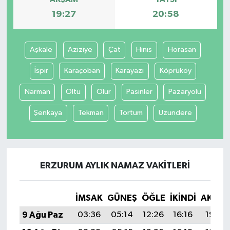
19:27
20:58
Aşkale
Aziziye
Çat
Hınıs
Horasan
İspir
Karaçoban
Karayazı
Köprüköy
Narman
Oltu
Olur
Pasinler
Pazaryolu
Şenkaya
Tekman
Tortum
Uzundere
ERZURUM AYLIK NAMAZ VAKITLERI
İMSAK
GÜNEŞ
ÖĞLE
İKINDI
AKŞA
9 Ağu Paz
03:36
05:14
12:26
16:16
19:27