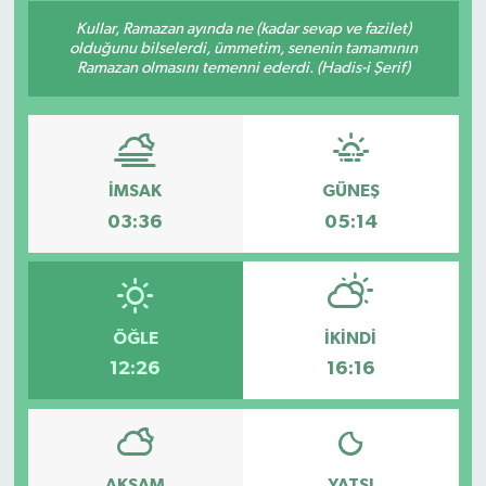
Kullar, Ramazan ayında ne (kadar sevap ve fazilet)
Konsorsiyum
olduğunu bilselerdi, ümmetim, senenin tamamının
Ramazan olmasını temenni ederdi. (Hadis-i Şerif)
PROJECTS
PROJELER
İMSAK
GÜNEŞ
PROJELER İNGİLİZCE
03:36
05:14
YEREL MEDYA RAPORU
ÖĞLE
İKINDI
12:26
16:16
AKŞAM
YATSI