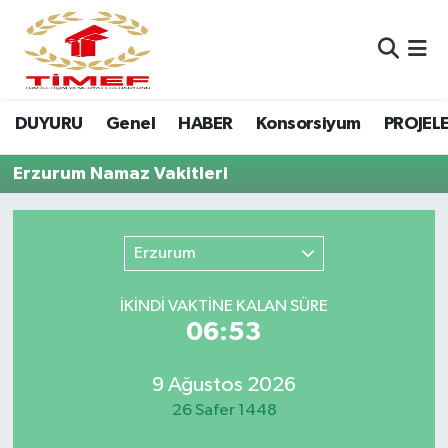
Anasayfa Kutu
Nöbetçi Eczaneler
DUYURU
Genel
HABER
Konsorsiyum
PROJEL
Anasayfa Manşet
Hava Durumu
Erzurum Namaz Vakitleri
Canlı Yayın
Namaz Vakitleri
DUYURU
Trafik Durumu
Erzurum
Erasmus
Süper Lig Puan Durumu ve Fikstür
İKINDI VAKTİNE KALAN SÜRE
06:53
GALERİ
Tüm Manşetler
Genel
Son Dakika Haberleri
9 Ağustos 2026
26 Safer 1448
HABER
Haber Arşivi