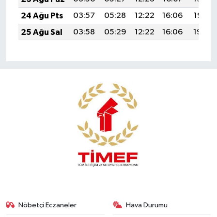
24 Ağu Pts
03:57
05:28
12:22
16:06
19:07
25 Ağu Sal
03:58
05:29
12:22
16:06
19:05
Nöbetçi Eczaneler
Hava Durumu