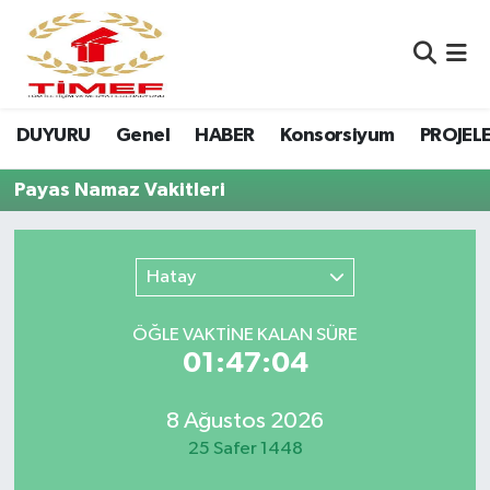
Anasayfa Kutu
Nöbetçi Eczaneler
DUYURU
Genel
HABER
Konsorsiyum
PROJEL
Anasayfa Manşet
Hava Durumu
Payas Namaz Vakitleri
Canlı Yayın
Namaz Vakitleri
DUYURU
Trafik Durumu
Hatay
Erasmus
Süper Lig Puan Durumu ve Fikstür
ÖĞLE VAKTİNE KALAN SÜRE
01:47:04
GALERİ
Tüm Manşetler
Genel
Son Dakika Haberleri
8 Ağustos 2026
25 Safer 1448
HABER
Haber Arşivi