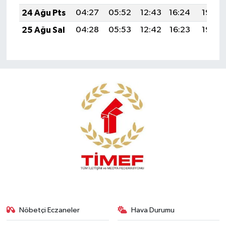
24 Ağu Pts
04:27
05:52
12:43
16:24
19:23
25 Ağu Sal
04:28
05:53
12:42
16:23
19:22
Nöbetçi Eczaneler
Hava Durumu