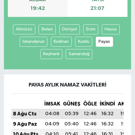
19:42
21:07
Altınözü
Belen
Dörtyol
Erzin
Hassa
İskenderun
Kırıkhan
Kumlu
Payas
Reyhanlı
Samandağ
PAYAS AYLIK NAMAZ VAKITLERI
İMSAK
GÜNEŞ
ÖĞLE
İKINDI
AKŞA
8 Ağu Cts
04:08
05:39
12:46
16:32
19:42
9 Ağu Paz
04:09
05:40
12:46
16:32
19:41
10 Ağu Pts
04:10
05:41
12:46
16:31
19:40