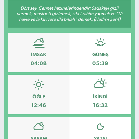
Dört şey, Cennet hazinelerindendir: Sadakayı gizli
Konsorsiyum
vermek, musibeti gizlemek, sıla-i rahim yapmak ve "Lâ
havle ve lâ kuvvete illâ billâh" demek. (Hadis-i Şerif)
PROJECTS
PROJELER
İMSAK
GÜNEŞ
PROJELER İNGİLİZCE
04:08
05:39
YEREL MEDYA RAPORU
ÖĞLE
İKINDI
12:46
16:32
AKŞAM
YATSI