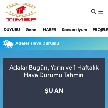
Anasayfa Kutu
Nöbetçi Eczaneler
DUYURU
Genel
HABER
Konsorsiyum
PROJEL
Anasayfa Manşet
Hava Durumu
Canlı Yayın
Namaz Vakitleri
Adalar Hava Durumu
DUYURU
Trafik Durumu
Adalar Bugün, Yarın ve 1 Haftalık
Erasmus
Süper Lig Puan Durumu ve Fikstür
Hava Durumu Tahmini
GALERİ
Tüm Manşetler
ŞU AN
Genel
Son Dakika Haberleri
HABER
Haber Arşivi