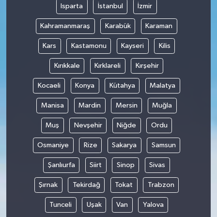
Isparta
İstanbul
İzmir
Kahramanmaraş
Karabük
Karaman
Kars
Kastamonu
Kayseri
Kilis
Kırıkkale
Kırklareli
Kırşehir
Kocaeli
Konya
Kütahya
Malatya
Manisa
Mardin
Mersin
Muğla
Muş
Nevşehir
Niğde
Ordu
Osmaniye
Rize
Sakarya
Samsun
Şanlıurfa
Siirt
Sinop
Sivas
Şırnak
Tekirdağ
Tokat
Trabzon
Tunceli
Uşak
Van
Yalova