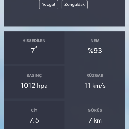
Yozgat
Zonguldak
HISSEDILEN
NEM
°
7
%93
BASINÇ
RÜZGAR
1012
11
hpa
km/s
ÇIY
GÖRÜŞ
7.5
7
km