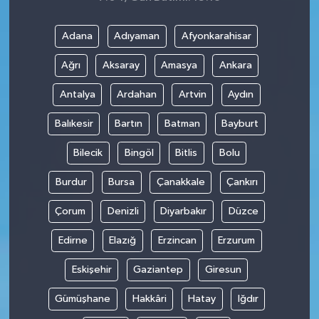
Adana
Adıyaman
Afyonkarahisar
Ağrı
Aksaray
Amasya
Ankara
Antalya
Ardahan
Artvin
Aydın
Balıkesir
Bartın
Batman
Bayburt
Bilecik
Bingöl
Bitlis
Bolu
Burdur
Bursa
Çanakkale
Çankırı
Çorum
Denizli
Diyarbakır
Düzce
Edirne
Elazığ
Erzincan
Erzurum
Eskişehir
Gaziantep
Giresun
Gümüşhane
Hakkâri
Hatay
Iğdır