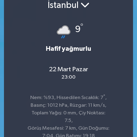
İstanbul
Konsorsiyum
°
PROJECTS
9
PROJELER
Hafif yağmurlu
PROJELER İNGİLİZCE
22 Mart Pazar
YEREL MEDYA RAPORU
23:00
°
Nem: %93, Hissedilen Sıcaklık: 7
,
Basınç: 1012 hPa, Rüzgar: 11 km/s,
Toplam Yağış: 0 mm, Çiy Noktası:
7.5,
Görüş Mesafesi: 7 km, Gün Doğumu:
7:04, Gün Batımı: 19:18