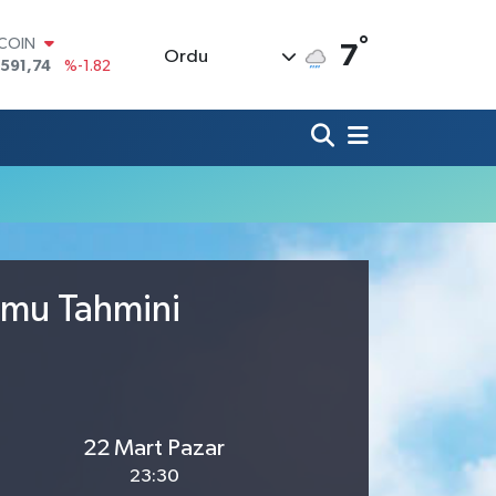
°
TCOIN
7
Ordu
.591,74
%-1.82
LAR
,43620
%0.02
RO
,38690
%0.19
ERLİN
,60380
%0.18
ALTIN
62,09000
%0.19
ST100
.598,00
%0
rumu Tahmini
22 Mart Pazar
23:30