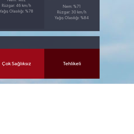
Nem: %82
Rüzgar: 46 km/h
Nem: %71
Yağış Olasılığı: %78
Rüzgar: 30 km/h
Yağış Olasılığı: %84
Çok Sağlıksız
Tehlikeli