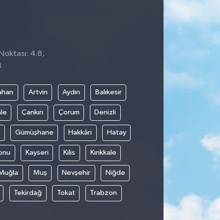
Noktası: 4.8,
3
ahan
Artvin
Aydın
Balıkesir
le
Çankırı
Çorum
Denizli
Gümüşhane
Hakkâri
Hatay
onu
Kayseri
Kilis
Kırıkkale
Muğla
Muş
Nevşehir
Niğde
Tekirdağ
Tokat
Trabzon