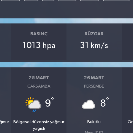
BASINÇ
RÜZGAR
1013
31
hpa
km/s
25 MART
26 MART
ÇARŞAMBA
PERŞEMBE
°
°
9
8
ağmur
Bölgesel düzensiz yağmur
Bulutlu
Or
yağışlı