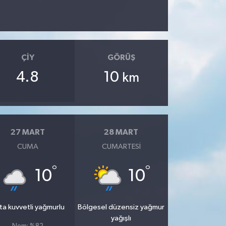
ÇIY
GÖRÜŞ
4.8
10
km
27 MART
28 MART
CUMA
CUMARTESI
°
°
10
10
ta kuvvetli yağmurlu
Bölgesel düzensiz yağmur
yağışlı