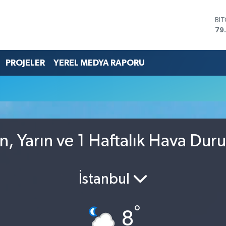
BI
79
DO
45
EU
PROJELER
YEREL MEDYA RAPORU
53
ST
61
G.
68
Bİ
14
ün, Yarın ve 1 Haftalık Hava Du
İstanbul
°
8