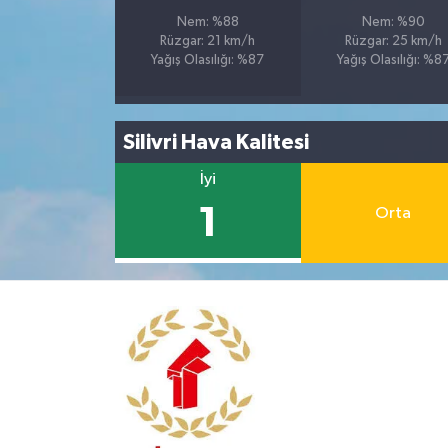
Nem: %88
Nem: %90
Rüzgar: 21 km/h
Rüzgar: 25 km/h
Yağış Olasılığı: %87
Yağış Olasılığı: %8
Silivri Hava Kalitesi
İyi
1
Orta