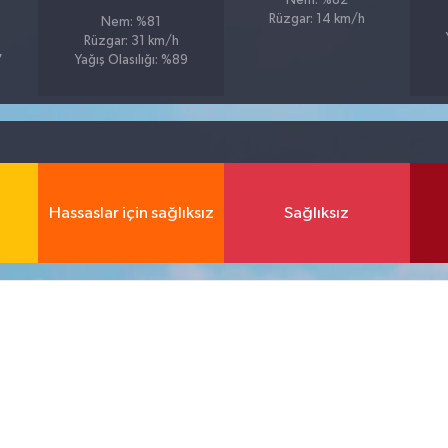
Nem: %82
Rüzgar: 14 km/h
Nem: %81
Rüzgar: 31 km/h
7
Yağış Olasılığı: %89
Hassaslar için sağlıksız
Sağlıksız