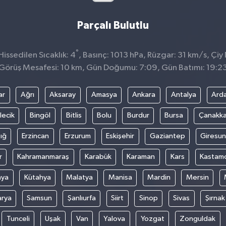
Parçalı Bulutlu
°
ssedilen Sıcaklık: 4
, Basınç: 1013 hPa, Rüzgar: 31 km/s, Çiy 
Görüş Mesafesi: 10 km, Gün Doğumu: 7:09, Gün Batımı: 19:2
ar
Ağrı
Aksaray
Amasya
Ankara
Antalya
Ard
lecik
Bingöl
Bitlis
Bolu
Burdur
Bursa
Çanakka
ığ
Erzincan
Erzurum
Eskişehir
Gaziantep
Giresun
r
Kahramanmaraş
Karabük
Karaman
Kars
Kastam
nya
Kütahya
Malatya
Manisa
Mardin
Mersin
arya
Samsun
Şanlıurfa
Siirt
Sinop
Sivas
Şırnak
Tunceli
Uşak
Van
Yalova
Yozgat
Zonguldak