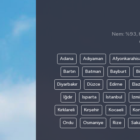
Konsorsiyum
PROJECTS
Nem: %93, Hi
PROJELER
PROJELER İNGİLİZCE
Adana
Adıyaman
Afyonkarahis
Bartın
Batman
Bayburt
Bi
YEREL MEDYA RAPORU
Diyarbakır
Düzce
Edirne
Elaz
Iğdır
Isparta
İstanbul
İzmi
Kırklareli
Kırşehir
Kocaeli
Ko
Ordu
Osmaniye
Rize
Sak