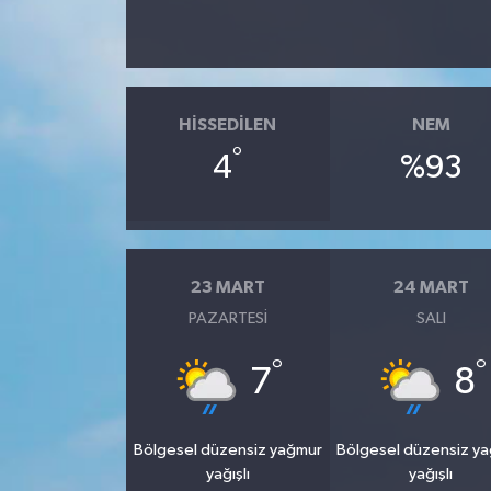
HISSEDILEN
NEM
°
4
%93
23 MART
24 MART
PAZARTESI
SALI
°
°
7
8
Bölgesel düzensiz yağmur
Bölgesel düzensiz y
yağışlı
yağışlı