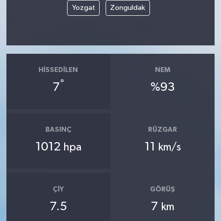
Yozgat
Zonguldak
HISSEDILEN
NEM
°
7
%93
BASINÇ
RÜZGAR
1012
11
hpa
km/s
ÇIY
GÖRÜŞ
7.5
7
km