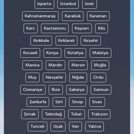
Isparta
İstanbul
İzmir
Kahramanmaraş
Karabük
Karaman
Kars
Kastamonu
Kayseri
Kilis
Kırıkkale
Kırklareli
Kırşehir
Kocaeli
Konya
Kütahya
Malatya
Manisa
Mardin
Mersin
Muğla
Muş
Nevşehir
Niğde
Ordu
Osmaniye
Rize
Sakarya
Samsun
Şanlıurfa
Siirt
Sinop
Sivas
Şırnak
Tekirdağ
Tokat
Trabzon
Tunceli
Uşak
Van
Yalova