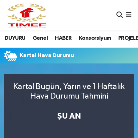
Anasayfa Kutu
Nöbetçi Eczaneler
DUYURU
Genel
HABER
Konsorsiyum
PROJEL
Anasayfa Manşet
Hava Durumu
Canlı Yayın
Namaz Vakitleri
Kartal Hava Durumu
DUYURU
Trafik Durumu
Kartal Bugün, Yarın ve 1 Haftalık
Erasmus
Süper Lig Puan Durumu ve Fikstür
Hava Durumu Tahmini
GALERİ
Tüm Manşetler
ŞU AN
Genel
Son Dakika Haberleri
HABER
Haber Arşivi