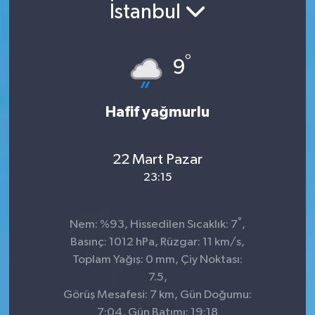
İstanbul
Konsorsiyum
°
PROJECTS
9
PROJELER
Hafif yağmurlu
PROJELER İNGİLİZCE
22 Mart Pazar
YEREL MEDYA RAPORU
23:15
°
Nem: %93, Hissedilen Sıcaklık: 7
,
Basınç: 1012 hPa, Rüzgar: 11 km/s,
Toplam Yağış: 0 mm, Çiy Noktası:
7.5,
Görüş Mesafesi: 7 km, Gün Doğumu:
7:04, Gün Batımı: 19:18