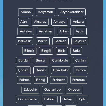
Adana
Adıyaman
Afyonkarahisar
Ağrı
Aksaray
Amasya
Ankara
Antalya
Ardahan
Artvin
Aydın
Balıkesir
Bartın
Batman
Bayburt
Bilecik
Bingöl
Bitlis
Bolu
Burdur
Bursa
Çanakkale
Çankırı
Çorum
Denizli
Diyarbakır
Düzce
Edirne
Elazığ
Erzincan
Erzurum
Eskişehir
Gaziantep
Giresun
Gümüşhane
Hakkâri
Hatay
Iğdır