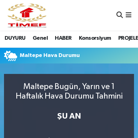
Anasayfa Kutu
Nöbetçi Eczaneler
DUYURU
Genel
HABER
Konsorsiyum
PROJEL
Anasayfa Manşet
Hava Durumu
Canlı Yayın
Namaz Vakitleri
Maltepe Hava Durumu
DUYURU
Trafik Durumu
Maltepe Bugün, Yarın ve 1
Erasmus
Süper Lig Puan Durumu ve Fikstür
Haftalık Hava Durumu Tahmini
GALERİ
Tüm Manşetler
ŞU AN
Genel
Son Dakika Haberleri
HABER
Haber Arşivi