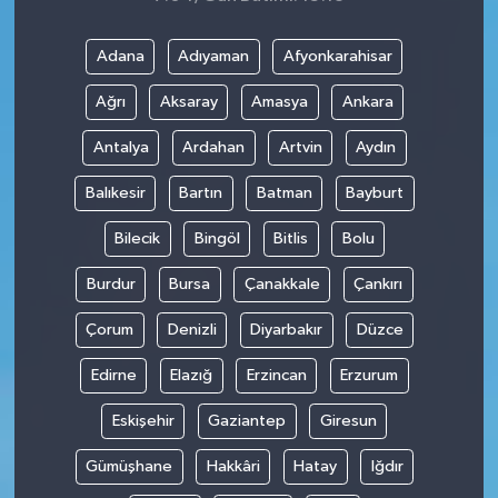
Adana
Adıyaman
Afyonkarahisar
Ağrı
Aksaray
Amasya
Ankara
Antalya
Ardahan
Artvin
Aydın
Balıkesir
Bartın
Batman
Bayburt
Bilecik
Bingöl
Bitlis
Bolu
Burdur
Bursa
Çanakkale
Çankırı
Çorum
Denizli
Diyarbakır
Düzce
Edirne
Elazığ
Erzincan
Erzurum
Eskişehir
Gaziantep
Giresun
Gümüşhane
Hakkâri
Hatay
Iğdır