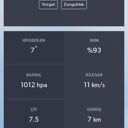
Yozgat
Zonguldak
HISSEDILEN
NEM
°
7
%93
BASINÇ
RÜZGAR
1012
11
hpa
km/s
ÇIY
GÖRÜŞ
7.5
7
km