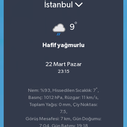
İstanbul
Konsorsiyum
°
PROJECTS
9
PROJELER
Hafif yağmurlu
PROJELER İNGİLİZCE
22 Mart Pazar
YEREL MEDYA RAPORU
23:15
°
Nem: %93, Hissedilen Sıcaklık: 7
,
Basınç: 1012 hPa, Rüzgar: 11 km/s,
Toplam Yağış: 0 mm, Çiy Noktası:
7.5,
Görüş Mesafesi: 7 km, Gün Doğumu:
7:04, Gün Batımı: 19:18