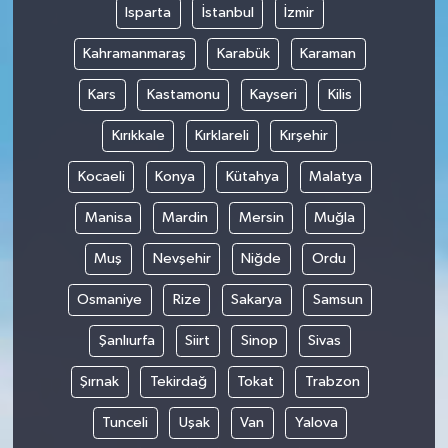
Isparta
İstanbul
İzmir
Kahramanmaraş
Karabük
Karaman
Kars
Kastamonu
Kayseri
Kilis
Kırıkkale
Kırklareli
Kırşehir
Kocaeli
Konya
Kütahya
Malatya
Manisa
Mardin
Mersin
Muğla
Muş
Nevşehir
Niğde
Ordu
Osmaniye
Rize
Sakarya
Samsun
Şanlıurfa
Siirt
Sinop
Sivas
Şırnak
Tekirdağ
Tokat
Trabzon
Tunceli
Uşak
Van
Yalova