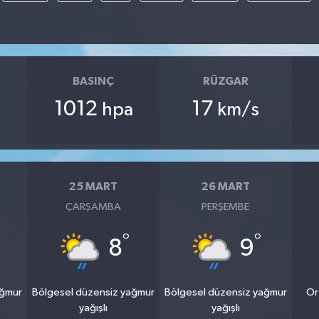
BASINÇ
RÜZGAR
1012
17
hpa
km/s
25 MART
26 MART
ÇARŞAMBA
PERŞEMBE
°
°
8
9
ağmur
Bölgesel düzensiz yağmur
Bölgesel düzensiz yağmur
Or
yağışlı
yağışlı