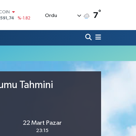
°
TCOIN
7
Ordu
.591,74
%-1.82
LAR
,43620
%0.02
RO
,38690
%0.19
ERLİN
,60380
%0.18
ALTIN
62,09000
%0.19
ST100
.598,00
%0
rumu Tahmini
22 Mart Pazar
23:15