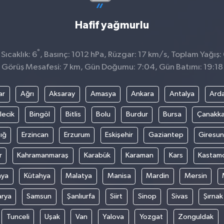
Hafif yağmurlu
°
ıcaklık: 6
, Basınç: 1012 hPa, Rüzgar: 17 km/s, Toplam Yağış:
Görüş Mesafesi: 7 km, Gün Doğumu: 7:04, Gün Batımı: 19:18
ar
Ağrı
Aksaray
Amasya
Ankara
Antalya
Ard
lecik
Bingöl
Bitlis
Bolu
Burdur
Bursa
Çanakka
ığ
Erzincan
Erzurum
Eskişehir
Gaziantep
Giresun
r
Kahramanmaraş
Karabük
Karaman
Kars
Kastam
nya
Kütahya
Malatya
Manisa
Mardin
Mersin
arya
Samsun
Şanlıurfa
Siirt
Sinop
Sivas
Şırnak
Tunceli
Uşak
Van
Yalova
Yozgat
Zonguldak