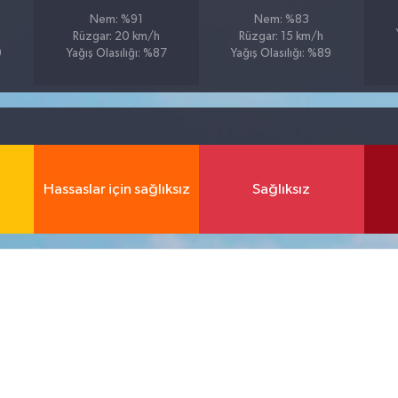
Nem: %91
Nem: %83
Rüzgar: 20 km/h
Rüzgar: 15 km/h
9
Yağış Olasılığı: %87
Yağış Olasılığı: %89
Hassaslar için sağlıksız
Sağlıksız