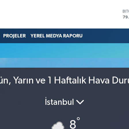
BI
79
DO
45
EU
PROJELER
YEREL MEDYA RAPORU
53
ST
61
G.
68
Bİ
14
n, Yarın ve 1 Haftalık Hava Du
İstanbul
°
8