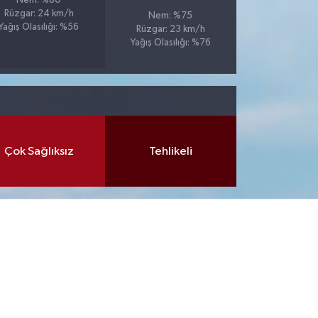
Nem: %80
Rüzgar: 24 km/h
Nem: %75
Yağış Olasılığı: %56
Rüzgar: 23 km/h
Yağış Olasılığı: %76
Çok Sağlıksız
Tehlikeli