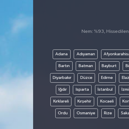
Konsorsiyum
PROJECTS
Nem: %93, Hissedilen S
PROJELER
PROJELER İNGİLİZCE
Adana
Adıyaman
Afyonkarahis
Bartın
Batman
Bayburt
Bi
YEREL MEDYA RAPORU
Diyarbakır
Düzce
Edirne
Elaz
Iğdır
Isparta
İstanbul
İzmi
Kırklareli
Kırşehir
Kocaeli
Ko
Ordu
Osmaniye
Rize
Sak