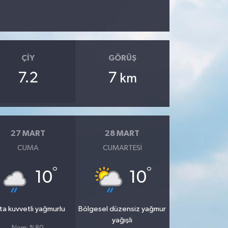
ÇIY
GÖRÜŞ
7.2
7
km
27 MART
28 MART
CUMA
CUMARTESI
°
°
10
10
ta kuvvetli yağmurlu
Bölgesel düzensiz yağmur
yağışlı