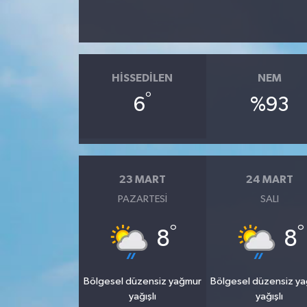
HISSEDILEN
NEM
°
6
%93
23 MART
24 MART
PAZARTESI
SALI
°
°
8
8
Bölgesel düzensiz yağmur
Bölgesel düzensiz y
yağışlı
yağışlı