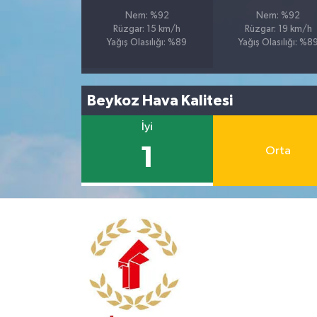
Nem: %92
Nem: %92
Rüzgar: 15 km/h
Rüzgar: 19 km/h
Yağış Olasılığı: %89
Yağış Olasılığı: %8
Beykoz Hava Kalitesi
İyi
1
Orta