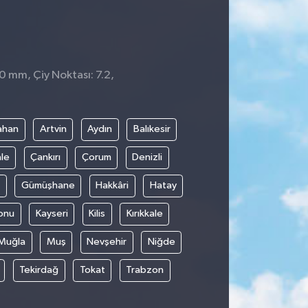
 0 mm, Çiy Noktası: 7.2,
ahan
Artvin
Aydın
Balıkesir
le
Çankırı
Çorum
Denizli
Gümüşhane
Hakkâri
Hatay
onu
Kayseri
Kilis
Kırıkkale
Muğla
Muş
Nevşehir
Niğde
Tekirdağ
Tokat
Trabzon