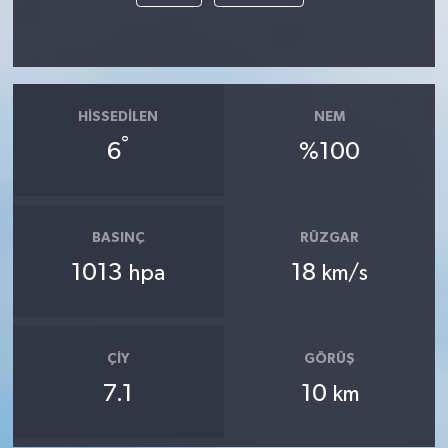
HISSEDILEN
NEM
°
6
%100
BASINÇ
RÜZGAR
1013
18
hpa
km/s
ÇIY
GÖRÜŞ
7.1
10
km