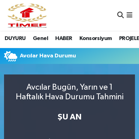
Anasayfa Kutu
Nöbetçi Eczaneler
DUYURU
Genel
HABER
Konsorsiyum
PROJEL
Anasayfa Manşet
Hava Durumu
Canlı Yayın
Namaz Vakitleri
Avcılar Hava Durumu
DUYURU
Trafik Durumu
Avcılar Bugün, Yarın ve 1
Erasmus
Süper Lig Puan Durumu ve Fikstür
Haftalık Hava Durumu Tahmini
GALERİ
Tüm Manşetler
ŞU AN
Genel
Son Dakika Haberleri
HABER
Haber Arşivi