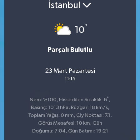
İstanbul
Konsorsiyum
°
PROJECTS
10
PROJELER
Parçalı Bulutlu
PROJELER İNGİLİZCE
23 Mart Pazartesi
YEREL MEDYA RAPORU
11:15
°
Nem: %100, Hissedilen Sıcaklık: 6
,
Basınç: 1013 hPa, Rüzgar: 18 km/s,
Toplam Yağış: 0 mm, Çiy Noktası: 7.1,
Görüş Mesafesi: 10 km, Gün
Doğumu: 7:04, Gün Batımı: 19:21