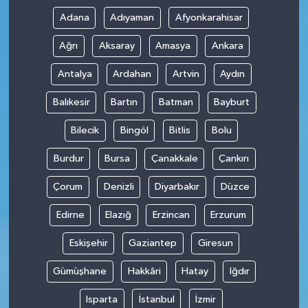
Adana
Adıyaman
Afyonkarahisar
Ağrı
Aksaray
Amasya
Ankara
Antalya
Ardahan
Artvin
Aydın
Balıkesir
Bartın
Batman
Bayburt
Bilecik
Bingöl
Bitlis
Bolu
Burdur
Bursa
Çanakkale
Çankırı
Çorum
Denizli
Diyarbakır
Düzce
Edirne
Elazığ
Erzincan
Erzurum
Eskişehir
Gaziantep
Giresun
Gümüşhane
Hakkâri
Hatay
Iğdır
Isparta
İstanbul
İzmir