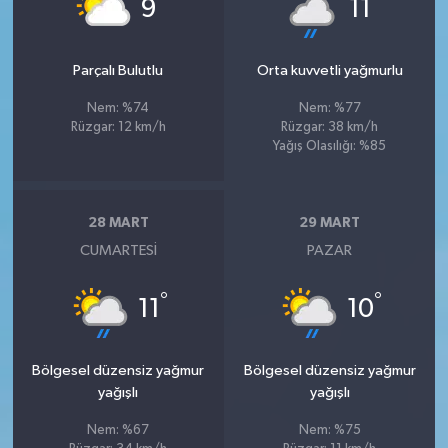
°
°
9
11
Parçalı Bulutlu
Orta kuvvetli yağmurlu
Nem: %74
Nem: %77
Rüzgar: 12 km/h
Rüzgar: 38 km/h
Yağış Olasılığı: %85
28 MART
29 MART
CUMARTESI
PAZAR
°
°
11
10
Bölgesel düzensiz yağmur
Bölgesel düzensiz yağmur
yağışlı
yağışlı
Nem: %67
Nem: %75