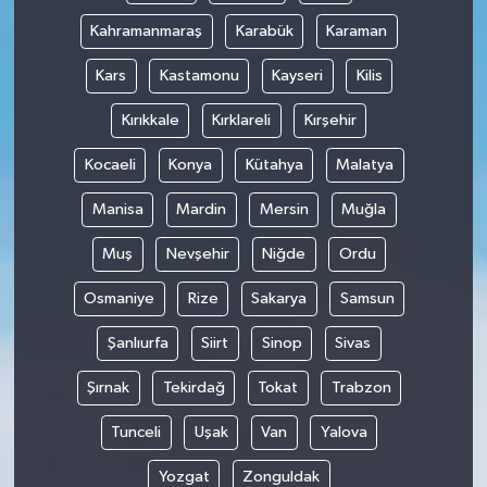
Kahramanmaraş
Karabük
Karaman
Kars
Kastamonu
Kayseri
Kilis
Kırıkkale
Kırklareli
Kırşehir
Kocaeli
Konya
Kütahya
Malatya
Manisa
Mardin
Mersin
Muğla
Muş
Nevşehir
Niğde
Ordu
Osmaniye
Rize
Sakarya
Samsun
Şanlıurfa
Siirt
Sinop
Sivas
Şırnak
Tekirdağ
Tokat
Trabzon
Tunceli
Uşak
Van
Yalova
Yozgat
Zonguldak