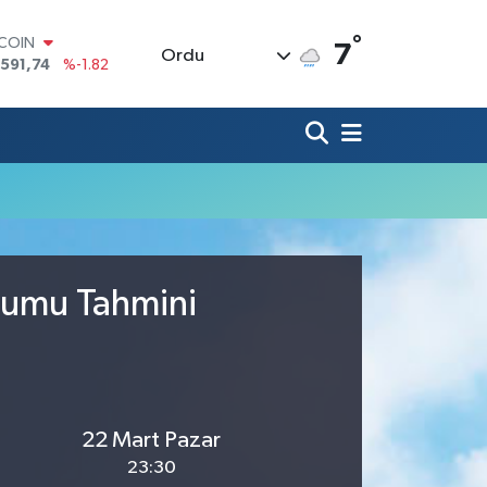
°
TCOIN
7
Ordu
.591,74
%-1.82
LAR
,43620
%0.02
RO
,38690
%0.19
ERLİN
,60380
%0.18
ALTIN
62,09000
%0.19
ST100
.598,00
%0
urumu Tahmini
22 Mart Pazar
23:30