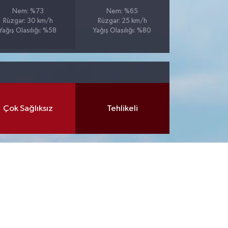
Nem: %73
Nem: %65
Rüzgar: 30 km/h
Rüzgar: 25 km/h
Yağış Olasılığı: %58
Yağış Olasılığı: %80
Çok Sağlıksız
Tehlikeli