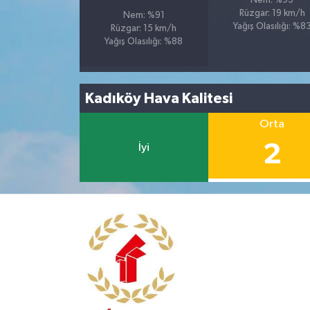
Nem: %93
Rüzgar: 19 km/h
Nem: %91
Yağış Olasılığı: %8
Rüzgar: 15 km/h
Yağış Olasılığı: %88
Kadıköy Hava Kalitesi
Orta
2
İyi