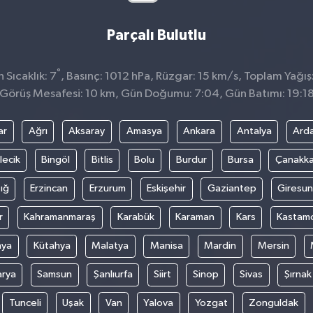
Parçalı Bulutlu
°
Sıcaklık: 7
, Basınç: 1012 hPa, Rüzgar: 15 km/s, Toplam Yağış
Görüş Mesafesi: 10 km, Gün Doğumu: 7:04, Gün Batımı: 19:1
ar
Ağrı
Aksaray
Amasya
Ankara
Antalya
Ard
lecik
Bingöl
Bitlis
Bolu
Burdur
Bursa
Çanakka
ığ
Erzincan
Erzurum
Eskişehir
Gaziantep
Giresun
r
Kahramanmaraş
Karabük
Karaman
Kars
Kastam
nya
Kütahya
Malatya
Manisa
Mardin
Mersin
arya
Samsun
Şanlıurfa
Siirt
Sinop
Sivas
Şırnak
Tunceli
Uşak
Van
Yalova
Yozgat
Zonguldak