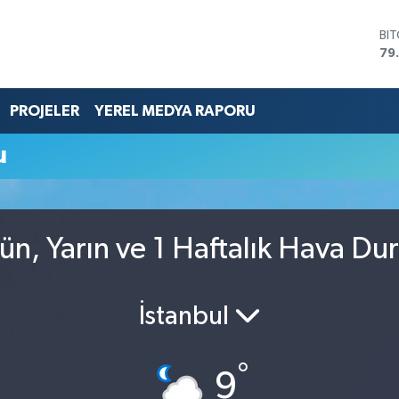
BI
79
DO
45
EU
PROJELER
YEREL MEDYA RAPORU
53
ST
u
61
G.
68
Bİ
14
n, Yarın ve 1 Haftalık Hava D
İstanbul
°
9