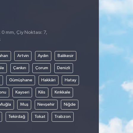
: 0 mm, Çiy Noktası: 7,
8
ahan
Artvin
Aydın
Balıkesir
le
Çankırı
Çorum
Denizli
Gümüşhane
Hakkâri
Hatay
onu
Kayseri
Kilis
Kırıkkale
Muğla
Muş
Nevşehir
Niğde
Tekirdağ
Tokat
Trabzon