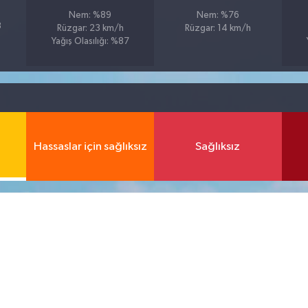
Nem: %89
Nem: %76
3
Rüzgar: 23 km/h
Rüzgar: 14 km/h
Yağış Olasılığı: %87
Hassaslar için sağlıksız
Sağlıksız