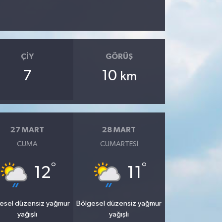
ÇIY
GÖRÜŞ
7
10
km
27 MART
28 MART
CUMA
CUMARTESI
°
°
12
11
esel düzensiz yağmur
Bölgesel düzensiz yağmur
yağışlı
yağışlı