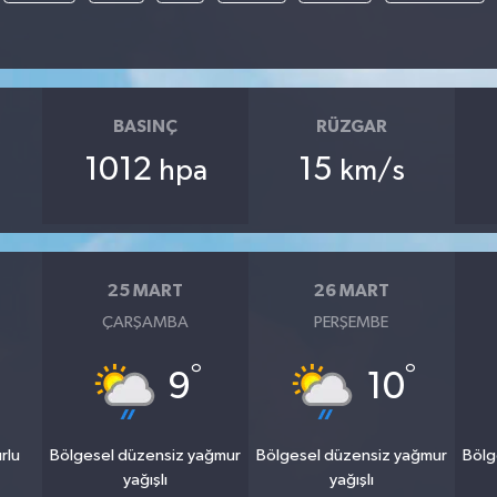
BASINÇ
RÜZGAR
1012
15
hpa
km/s
25 MART
26 MART
ÇARŞAMBA
PERŞEMBE
°
°
9
10
rlu
Bölgesel düzensiz yağmur
Bölgesel düzensiz yağmur
Bölg
yağışlı
yağışlı