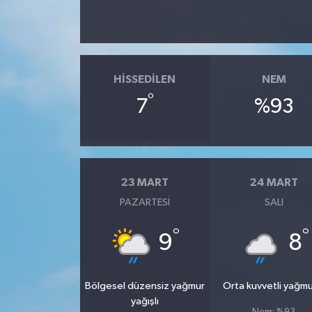
HISSEDILEN
NEM
°
7
%93
23 MART
24 MART
PAZARTESI
SALI
°
°
9
8
Bölgesel düzensiz yağmur
Orta kuvvetli yağmu
yağışlı