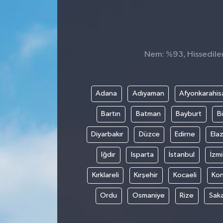
Konsorsiyum
PROJECTS
Nem: %93, Hissedilen 
PROJELER
PROJELER İNGİLİZCE
Adana
Adıyaman
Afyonkarahis
Bartın
Batman
Bayburt
Bi
YEREL MEDYA RAPORU
Diyarbakır
Düzce
Edirne
Elaz
Iğdır
Isparta
İstanbul
İzmi
Kırklareli
Kırşehir
Kocaeli
Ko
Ordu
Osmaniye
Rize
Sak