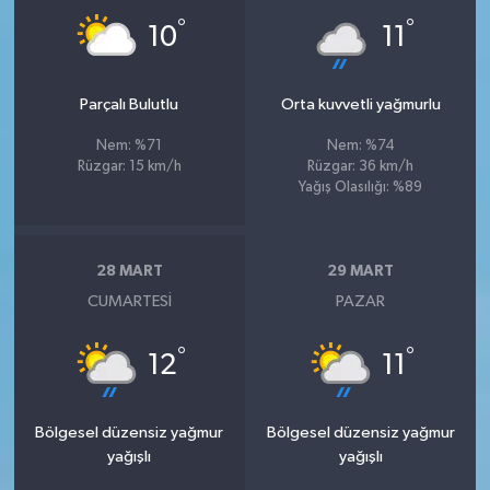
°
°
10
11
Parçalı Bulutlu
Orta kuvvetli yağmurlu
Nem: %71
Nem: %74
Rüzgar: 15 km/h
Rüzgar: 36 km/h
Yağış Olasılığı: %89
28 MART
29 MART
CUMARTESI
PAZAR
°
°
12
11
Bölgesel düzensiz yağmur
Bölgesel düzensiz yağmur
yağışlı
yağışlı