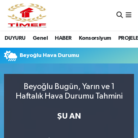
Anasayfa Kutu
Nöbetçi Eczaneler
DUYURU
Genel
HABER
Konsorsiyum
PROJEL
Anasayfa Manşet
Hava Durumu
Canlı Yayın
Namaz Vakitleri
Beyoğlu Hava Durumu
DUYURU
Trafik Durumu
Beyoğlu Bugün, Yarın ve 1
Erasmus
Süper Lig Puan Durumu ve Fikstür
Haftalık Hava Durumu Tahmini
GALERİ
Tüm Manşetler
ŞU AN
Genel
Son Dakika Haberleri
HABER
Haber Arşivi