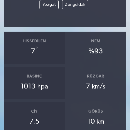
Yozgat
Zonguldak
HISSEDILEN
NEM
°
7
%93
BASINÇ
RÜZGAR
1013
7
hpa
km/s
ÇIY
GÖRÜŞ
7.5
10
km