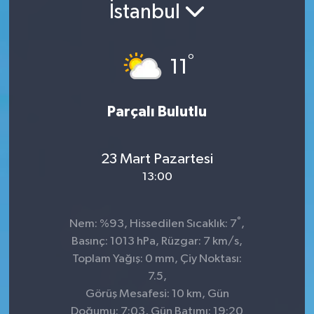
İstanbul
Konsorsiyum
°
PROJECTS
11
PROJELER
Parçalı Bulutlu
PROJELER İNGİLİZCE
23 Mart Pazartesi
YEREL MEDYA RAPORU
13:00
°
Nem: %93, Hissedilen Sıcaklık: 7
,
Basınç: 1013 hPa, Rüzgar: 7 km/s,
Toplam Yağış: 0 mm, Çiy Noktası:
7.5,
Görüş Mesafesi: 10 km, Gün
Doğumu: 7:03, Gün Batımı: 19:20