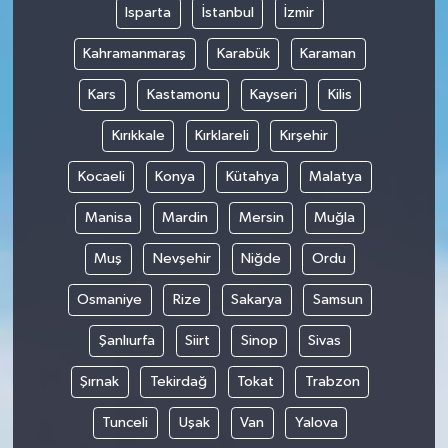
Isparta
İstanbul
İzmir
Kahramanmaraş
Karabük
Karaman
Kars
Kastamonu
Kayseri
Kilis
Kırıkkale
Kırklareli
Kırşehir
Kocaeli
Konya
Kütahya
Malatya
Manisa
Mardin
Mersin
Muğla
Muş
Nevşehir
Niğde
Ordu
Osmaniye
Rize
Sakarya
Samsun
Şanlıurfa
Siirt
Sinop
Sivas
Şırnak
Tekirdağ
Tokat
Trabzon
Tunceli
Uşak
Van
Yalova