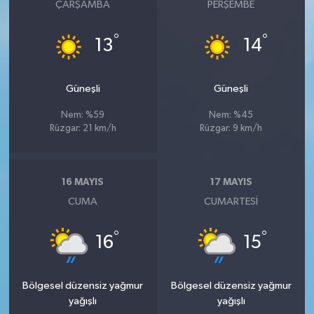
ÇARŞAMBA
PERŞEMBE
°
°
13
14
Güneşli
Güneşli
Nem: %59
Nem: %45
Rüzgar: 21 km/h
Rüzgar: 9 km/h
16 MAYIS
17 MAYIS
CUMA
CUMARTESI
°
°
16
15
Bölgesel düzensiz yağmur
Bölgesel düzensiz yağmur
yağışlı
yağışlı