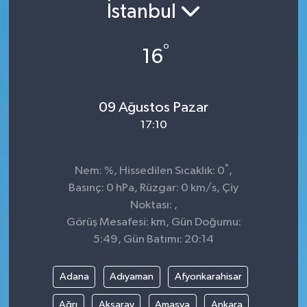
İstanbul
Konsorsiyum
°
16
PROJECTS
PROJELER
09 Ağustos Pazar
17:10
PROJELER İNGİLİZCE
YEREL MEDYA RAPORU
°
Nem: %, Hissedilen Sıcaklık: 0
,
Basınç: 0 hPa, Rüzgar: 0 km/s, Çiy
Noktası: ,
Görüş Mesafesi: km, Gün Doğumu:
5:49, Gün Batımı: 20:14
Adana
Adıyaman
Afyonkarahisar
Ağrı
Aksaray
Amasya
Ankara