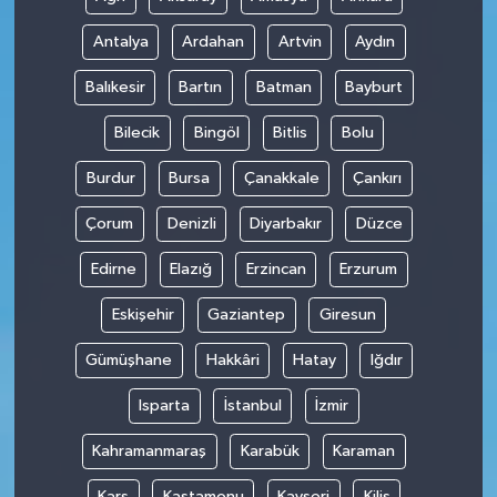
Antalya
Ardahan
Artvin
Aydın
Balıkesir
Bartın
Batman
Bayburt
Bilecik
Bingöl
Bitlis
Bolu
Burdur
Bursa
Çanakkale
Çankırı
Çorum
Denizli
Diyarbakır
Düzce
Edirne
Elazığ
Erzincan
Erzurum
Eskişehir
Gaziantep
Giresun
Gümüşhane
Hakkâri
Hatay
Iğdır
Isparta
İstanbul
İzmir
Kahramanmaraş
Karabük
Karaman
Kars
Kastamonu
Kayseri
Kilis