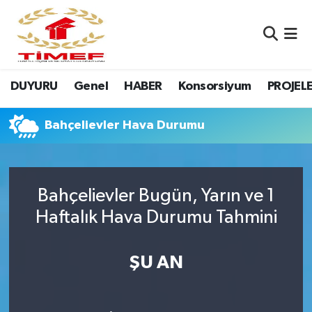
Anasayfa Kutu
Nöbetçi Eczaneler
DUYURU
Genel
HABER
Konsorsiyum
PROJEL
Anasayfa Manşet
Hava Durumu
Canlı Yayın
Namaz Vakitleri
Bahçelievler Hava Durumu
DUYURU
Trafik Durumu
Bahçelievler Bugün, Yarın ve 1
Erasmus
Süper Lig Puan Durumu ve Fikstür
Haftalık Hava Durumu Tahmini
GALERİ
Tüm Manşetler
ŞU AN
Genel
Son Dakika Haberleri
HABER
Haber Arşivi