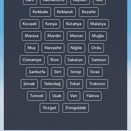
Kırıkkale
Kırklareli
Kırşehir
Kocaeli
Konya
Kütahya
Malatya
Manisa
Mardin
Mersin
Muğla
Muş
Nevşehir
Niğde
Ordu
Osmaniye
Rize
Sakarya
Samsun
Şanlıurfa
Siirt
Sinop
Sivas
Şırnak
Tekirdağ
Tokat
Trabzon
Tunceli
Uşak
Van
Yalova
Yozgat
Zonguldak