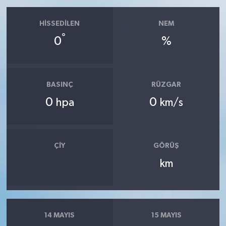
HISSEDILEN
NEM
°
0
%
BASINÇ
RÜZGAR
0
0
hpa
km/s
ÇIY
GÖRÜŞ
km
14 MAYIS
15 MAYIS