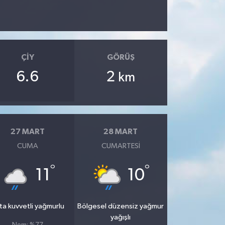
ÇIY
GÖRÜŞ
6.6
2
km
27 MART
28 MART
CUMA
CUMARTESI
°
°
11
10
ta kuvvetli yağmurlu
Bölgesel düzensiz yağmur
yağışlı