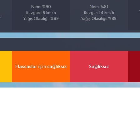
Nem: %90
Nem: %81
Rüzgar: 19 km/h
Rüzgar: 14 km/h
7
Yağış Olasılığı: %89
Yağış Olasılığı: %89
Hassaslar için sağlıksız
Sağlıksız