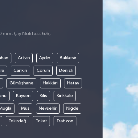
 0 mm, Çiy Noktası: 6.6,
ahan
Artvin
Aydın
Balıkesir
le
Çankırı
Çorum
Denizli
Gümüşhane
Hakkâri
Hatay
onu
Kayseri
Kilis
Kırıkkale
Muğla
Muş
Nevşehir
Niğde
Tekirdağ
Tokat
Trabzon