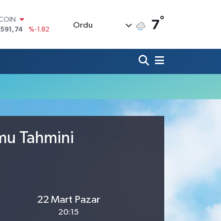
°
TCOIN
7
Ordu
.591,74
%-1.82
LAR
,43620
%0.02
RO
,38690
%0.19
ERLİN
,60380
%0.18
ALTIN
62,09000
%0.19
ST100
.598,00
%0
umu Tahmini
22 Mart Pazar
20:15