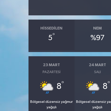
HISSEDILEN
NEM
°
5
%97
23 MART
24 MART
PAZARTESI
SALI
°
°
8
8
Bölgesel düzensiz yağmur
Bölgesel düzensiz y
yağışlı
yağışlı