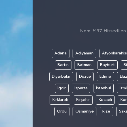
Konsorsiyum
PROJECTS
Nem: %97, Hissedilen S
PROJELER
PROJELER İNGİLİZCE
Adana
Adıyaman
Afyonkarahis
Bartın
Batman
Bayburt
Bi
YEREL MEDYA RAPORU
Diyarbakır
Düzce
Edirne
Elaz
Iğdır
Isparta
İstanbul
İzmi
Kırklareli
Kırşehir
Kocaeli
Ko
Ordu
Osmaniye
Rize
Sak