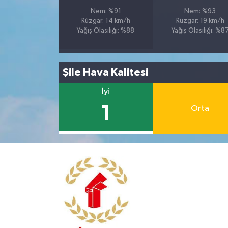
Nem: %91
Nem: %93
Rüzgar: 14 km/h
Rüzgar: 19 km/h
Yağış Olasılığı: %88
Yağış Olasılığı: %8
Şile Hava Kalitesi
İyi
1
Orta