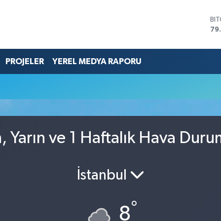
BI
79
DO
45
EU
PROJELER
YEREL MEDYA RAPORU
53
ST
61
G.
68
Bİ
14
, Yarın ve 1 Haftalık Hava Dur
İstanbul
°
8