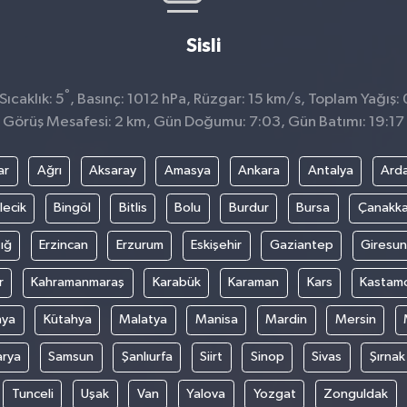
Sisli
°
ıcaklık: 5
, Basınç: 1012 hPa, Rüzgar: 15 km/s, Toplam Yağış:
Görüş Mesafesi: 2 km, Gün Doğumu: 7:03, Gün Batımı: 19:17
ar
Ağrı
Aksaray
Amasya
Ankara
Antalya
Ard
lecik
Bingöl
Bitlis
Bolu
Burdur
Bursa
Çanakka
ığ
Erzincan
Erzurum
Eskişehir
Gaziantep
Giresun
r
Kahramanmaraş
Karabük
Karaman
Kars
Kastam
nya
Kütahya
Malatya
Manisa
Mardin
Mersin
arya
Samsun
Şanlıurfa
Siirt
Sinop
Sivas
Şırnak
Tunceli
Uşak
Van
Yalova
Yozgat
Zonguldak