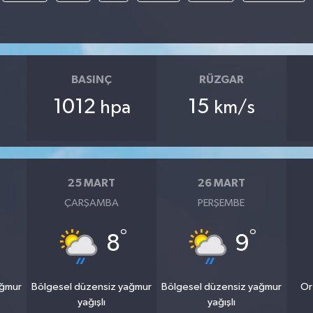
BASINÇ
RÜZGAR
1012
15
hpa
km/s
25 MART
26 MART
ÇARŞAMBA
PERŞEMBE
°
°
8
9
ağmur
Bölgesel düzensiz yağmur
Bölgesel düzensiz yağmur
Or
yağışlı
yağışlı