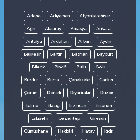
Adana
Adıyaman
Afyonkarahisar
Ağrı
Aksaray
Amasya
Ankara
Antalya
Ardahan
Artvin
Aydın
Balıkesir
Bartın
Batman
Bayburt
Bilecik
Bingöl
Bitlis
Bolu
Burdur
Bursa
Çanakkale
Çankırı
Çorum
Denizli
Diyarbakır
Düzce
Edirne
Elazığ
Erzincan
Erzurum
Eskişehir
Gaziantep
Giresun
Gümüşhane
Hakkâri
Hatay
Iğdır