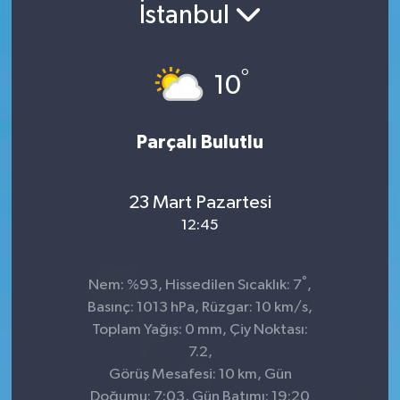
İstanbul
Konsorsiyum
°
PROJECTS
10
PROJELER
Parçalı Bulutlu
PROJELER İNGİLİZCE
23 Mart Pazartesi
YEREL MEDYA RAPORU
12:45
°
Nem: %93, Hissedilen Sıcaklık: 7
,
Basınç: 1013 hPa, Rüzgar: 10 km/s,
Toplam Yağış: 0 mm, Çiy Noktası:
7.2,
Görüş Mesafesi: 10 km, Gün
Doğumu: 7:03, Gün Batımı: 19:20