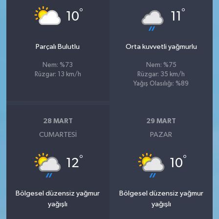
°
°
10
11
Parçalı Bulutlu
Orta kuvvetli yağmurlu
Nem: %73
Nem: %75
Rüzgar: 13 km/h
Rüzgar: 35 km/h
Yağış Olasılığı: %89
28 MART
29 MART
CUMARTESI
PAZAR
°
°
12
10
Bölgesel düzensiz yağmur
Bölgesel düzensiz yağmur
yağışlı
yağışlı