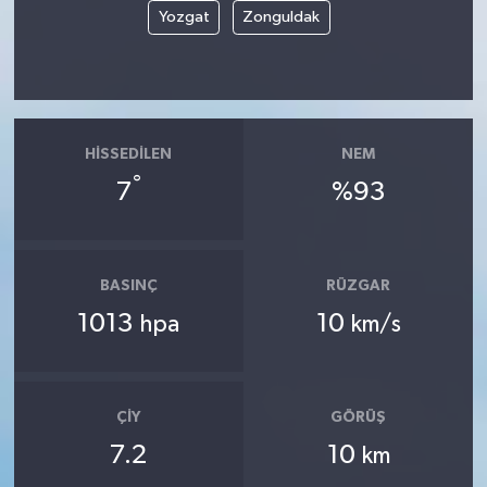
Yozgat
Zonguldak
HISSEDILEN
NEM
°
7
%93
BASINÇ
RÜZGAR
1013
10
hpa
km/s
ÇIY
GÖRÜŞ
7.2
10
km