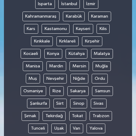
Isparta
İstanbul
İzmir
Kahramanmaraş
Karabük
Karaman
Kars
Kastamonu
Kayseri
Kilis
Kırıkkale
Kırklareli
Kırşehir
Kocaeli
Konya
Kütahya
Malatya
Manisa
Mardin
Mersin
Muğla
Muş
Nevşehir
Niğde
Ordu
Osmaniye
Rize
Sakarya
Samsun
Şanlıurfa
Siirt
Sinop
Sivas
Şırnak
Tekirdağ
Tokat
Trabzon
Tunceli
Uşak
Van
Yalova