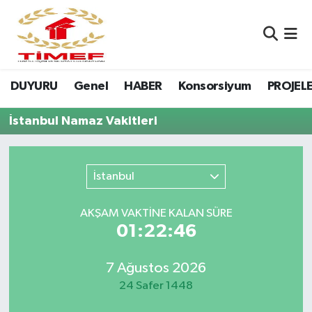
Anasayfa Kutu
Nöbetçi Eczaneler
DUYURU
Genel
HABER
Konsorsiyum
PROJEL
Anasayfa Manşet
Hava Durumu
İstanbul Namaz Vakitleri
Canlı Yayın
Namaz Vakitleri
DUYURU
Trafik Durumu
İstanbul
Erasmus
Süper Lig Puan Durumu ve Fikstür
AKŞAM VAKTİNE KALAN SÜRE
01:22:46
GALERİ
Tüm Manşetler
Genel
Son Dakika Haberleri
7 Ağustos 2026
24 Safer 1448
HABER
Haber Arşivi