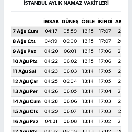
İSTANBUL AYLIK NAMAZ VAKITLERI
İMSAK
GÜNEŞ
ÖĞLE
İKINDI
AKŞA
7 Ağu Cum
04:17
05:59
13:15
17:07
20:21
8 Ağu Cts
04:19
06:00
13:15
17:07
20:20
9 Ağu Paz
04:20
06:01
13:15
17:06
20:19
10 Ağu Pts
04:22
06:02
13:15
17:06
20:18
11 Ağu Sal
04:23
06:03
13:14
17:05
20:16
12 Ağu Çar
04:25
06:04
13:14
17:05
20:15
13 Ağu Per
04:26
06:05
13:14
17:04
20:14
14 Ağu Cum
04:28
06:06
13:14
17:03
20:12
15 Ağu Cts
04:29
06:07
13:14
17:03
20:11
16 Ağu Paz
04:31
06:08
13:14
17:02
20:10
17 Ağu Pts
04:32
06:09
13:13
17:02
20:08