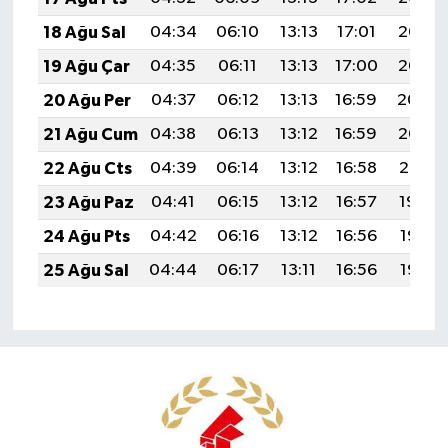
18 Ağu Sal
04:34
06:10
13:13
17:01
20:07
19 Ağu Çar
04:35
06:11
13:13
17:00
20:05
20 Ağu Per
04:37
06:12
13:13
16:59
20:04
21 Ağu Cum
04:38
06:13
13:12
16:59
20:02
22 Ağu Cts
04:39
06:14
13:12
16:58
20:01
23 Ağu Paz
04:41
06:15
13:12
16:57
19:59
24 Ağu Pts
04:42
06:16
13:12
16:56
19:58
25 Ağu Sal
04:44
06:17
13:11
16:56
19:56