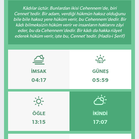
Kâdılar üçtür. Bunlardan ikisi Cehennem’de, biri
Konsorsiyum
Cennet’tedir. Bir adam, verdiği hükmün haksız olduğunu
bile bile haksız yere hüküm verir, bu Cehennem’dedir. Bir
kâdı bilmeksizin hüküm verir ve insanların haklarını zâyi
PROJECTS
eder, bu da Cehennem’dedir. Bir kâdı da hakka riâyet
ederek hüküm verir, işte bu, Cennet’tedir. (Hadis-i Şerif)
PROJELER
PROJELER İNGİLİZCE
İMSAK
GÜNEŞ
YEREL MEDYA RAPORU
04:17
05:59
ÖĞLE
İKINDI
13:15
17:07