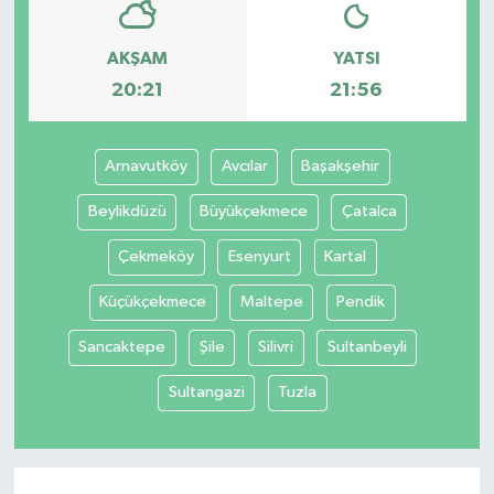
AKŞAM
YATSI
20:21
21:56
Arnavutköy
Avcılar
Başakşehir
Beylikdüzü
Büyükçekmece
Çatalca
Çekmeköy
Esenyurt
Kartal
Küçükçekmece
Maltepe
Pendik
Sancaktepe
Şile
Silivri
Sultanbeyli
Sultangazi
Tuzla