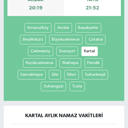
20:19
21:52
Arnavutköy
Avcılar
Başakşehir
Beylikdüzü
Büyükçekmece
Çatalca
Çekmeköy
Esenyurt
Kartal
Küçükçekmece
Maltepe
Pendik
Sancaktepe
Şile
Silivri
Sultanbeyli
Sultangazi
Tuzla
KARTAL AYLIK NAMAZ VAKITLERI