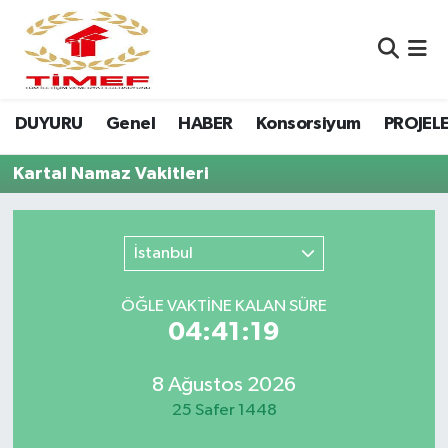
Anasayfa Kutu
Nöbetçi Eczaneler
DUYURU
Genel
HABER
Konsorsiyum
PROJEL
Anasayfa Manşet
Hava Durumu
Kartal Namaz Vakitleri
Canlı Yayın
Namaz Vakitleri
DUYURU
Trafik Durumu
İstanbul
Erasmus
Süper Lig Puan Durumu ve Fikstür
ÖĞLE VAKTİNE KALAN SÜRE
04:41:19
GALERİ
Tüm Manşetler
Genel
Son Dakika Haberleri
8 Ağustos 2026
25 Safer 1448
HABER
Haber Arşivi