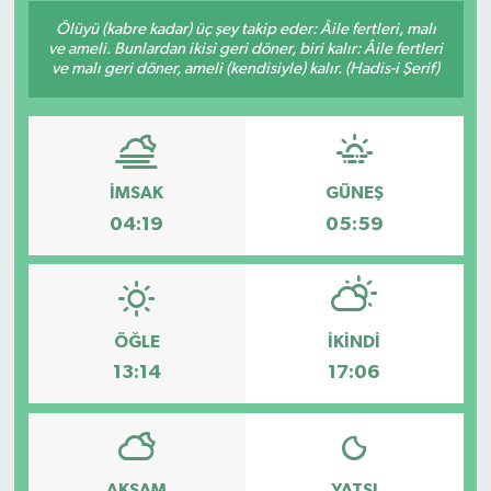
Ölüyü (kabre kadar) üç şey takip eder: Âile fertleri, malı
Konsorsiyum
ve ameli. Bunlardan ikisi geri döner, biri kalır: Âile fertleri
ve malı geri döner, ameli (kendisiyle) kalır. (Hadis-i Şerif)
PROJECTS
PROJELER
İMSAK
GÜNEŞ
PROJELER İNGİLİZCE
04:19
05:59
YEREL MEDYA RAPORU
ÖĞLE
İKINDI
13:14
17:06
AKŞAM
YATSI