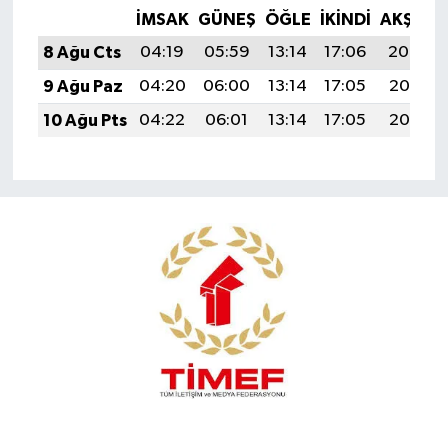
İMSAK
GÜNEŞ
ÖĞLE
İKINDI
AKŞAM
8 Ağu Cts
04:19
05:59
13:14
17:06
20:19
9 Ağu Paz
04:20
06:00
13:14
17:05
20:18
10 Ağu Pts
04:22
06:01
13:14
17:05
20:16