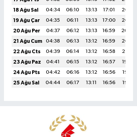
18 Ağu Sal
04:34
06:10
13:13
17:01
20:07
19 Ağu Çar
04:35
06:11
13:13
17:00
20:05
20 Ağu Per
04:37
06:12
13:13
16:59
20:04
21 Ağu Cum
04:38
06:13
13:12
16:59
20:02
22 Ağu Cts
04:39
06:14
13:12
16:58
20:01
23 Ağu Paz
04:41
06:15
13:12
16:57
19:59
24 Ağu Pts
04:42
06:16
13:12
16:56
19:58
25 Ağu Sal
04:44
06:17
13:11
16:56
19:56