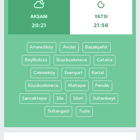
AKŞAM
YATSI
20:21
21:56
Arnavutköy
Avcılar
Başakşehir
Beylikdüzü
Büyükçekmece
Çatalca
Çekmeköy
Esenyurt
Kartal
Küçükçekmece
Maltepe
Pendik
Sancaktepe
Şile
Silivri
Sultanbeyli
Sultangazi
Tuzla