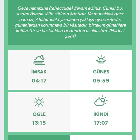
Gece namazına (teheccüde) devam ediniz. Çünkü bu,
Konsorsiyum
sizden önceki sâlih zâtların âdetidir. Ve muhakkak gece
namazı, Allâhü Teâlâ’ya mânen yaklaşmaya vesîledir,
günahlardan korunmaya bir vâsıtadır, birtakım günahlara
PROJECTS
keffârettir ve hastalıkları bedenden uzaklaştırır. (Hadis-i
Şerif)
PROJELER
PROJELER İNGİLİZCE
İMSAK
GÜNEŞ
YEREL MEDYA RAPORU
04:17
05:59
ÖĞLE
İKINDI
13:15
17:07