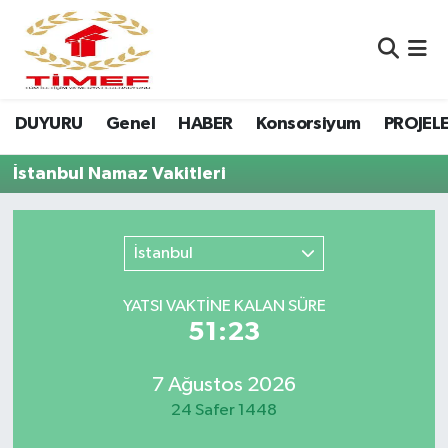
Anasayfa Kutu
Nöbetçi Eczaneler
DUYURU
Genel
HABER
Konsorsiyum
PROJEL
Anasayfa Manşet
Hava Durumu
İstanbul Namaz Vakitleri
Canlı Yayın
Namaz Vakitleri
DUYURU
Trafik Durumu
İstanbul
Erasmus
Süper Lig Puan Durumu ve Fikstür
YATSI VAKTİNE KALAN SÜRE
51:23
GALERİ
Tüm Manşetler
Genel
Son Dakika Haberleri
7 Ağustos 2026
24 Safer 1448
HABER
Haber Arşivi