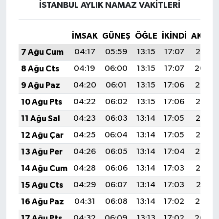
İSTANBUL AYLIK NAMAZ VAKITLERI
İMSAK
GÜNEŞ
ÖĞLE
İKINDI
AKŞA
7 Ağu Cum
04:17
05:59
13:15
17:07
20:21
8 Ağu Cts
04:19
06:00
13:15
17:07
20:20
9 Ağu Paz
04:20
06:01
13:15
17:06
20:19
10 Ağu Pts
04:22
06:02
13:15
17:06
20:18
11 Ağu Sal
04:23
06:03
13:14
17:05
20:16
12 Ağu Çar
04:25
06:04
13:14
17:05
20:15
13 Ağu Per
04:26
06:05
13:14
17:04
20:14
14 Ağu Cum
04:28
06:06
13:14
17:03
20:12
15 Ağu Cts
04:29
06:07
13:14
17:03
20:11
16 Ağu Paz
04:31
06:08
13:14
17:02
20:10
17 Ağu Pts
04:32
06:09
13:13
17:02
20:08