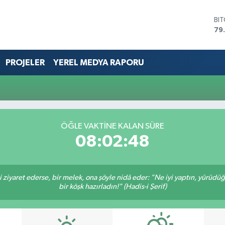
BI
79
DO
45
EU
PROJELER
YEREL MEDYA RAPORU
53
ST
61
G.
68
Bİ
ÖĞLE VAKTİNE KALAN SÜRE
14
08:02:48
ni ziyaret ederse, bir melek, ona şöyle nidâ eder: "Ne iyi yaptın, yürüdü
bir köşk hazırladın!" (Hadis-i Şerif)