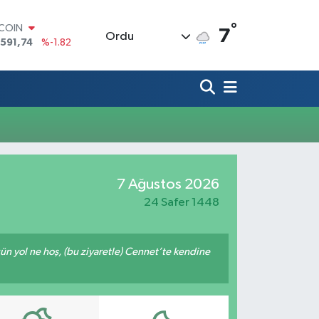
°
TCOIN
7
Ordu
.591,74
%-1.82
LAR
,43620
%0.02
RO
,38690
%0.19
ERLİN
,60380
%0.18
ALTIN
62,09000
%0.19
ST100
7 Ağustos 2026
.598,00
%0
24 Safer 1448
ğün yol ne hoş, (bu ziyaretle) Cennet’te kendine