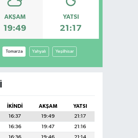
AKŞAM
YATSI
19:49
21:17
Tomarza
Yahyalı
Yeşilhisar
I
İKINDI
AKŞAM
YATSI
16:37
19:49
21:17
16:36
19:47
21:16
16:36
19:46
21:14