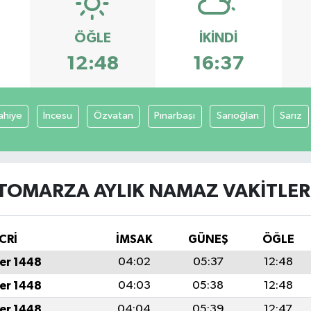
ÖĞLE
İKINDI
12:48
16:37
ahiye
İncesu
Özvatan
Pınarbaşı
Sarıoğlan
Sarız
TOMARZA AYLIK NAMAZ VAKITLER
CRİ
İMSAK
GÜNEŞ
ÖĞLE
er 1448
04:02
05:37
12:48
er 1448
04:03
05:38
12:48
er 1448
04:04
05:39
12:47