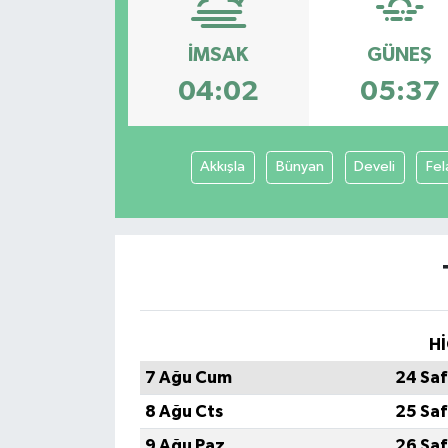
Konsorsiyum
İMSAK
GÜNEŞ
04:02
05:37
PROJECTS
PROJELER
Akkışla
Bünyan
Develi
Fel
PROJELER İNGİLİZCE
YEREL MEDYA RAPORU
Hİ
7 Ağu Cum
24 Saf
8 Ağu Cts
25 Saf
9 Ağu Paz
26 Saf