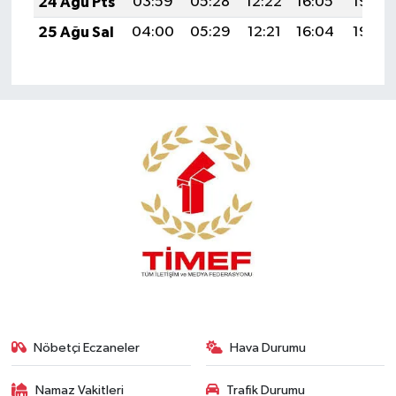
24 Ağu Pts
03:59
05:28
12:22
16:05
19:05
25 Ağu Sal
04:00
05:29
12:21
16:04
19:04
Nöbetçi Eczaneler
Hava Durumu
Namaz Vakitleri
Trafik Durumu