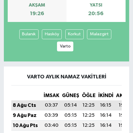
AKŞAM
YATSI
19:26
20:56
Bulanık
Hasköy
Korkut
Malazgirt
Varto
VARTO AYLIK NAMAZ VAKITLERI
İMSAK
GÜNEŞ
ÖĞLE
İKINDI
AKŞA
8 Ağu Cts
03:37
05:14
12:25
16:15
19:26
9 Ağu Paz
03:39
05:15
12:25
16:14
19:25
10 Ağu Pts
03:40
05:15
12:25
16:14
19:24