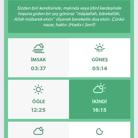
Sizden biri kendisinde, malında veya (din) kardeşinde
Konsorsiyum
hoşuna giden bir şey görürse "mâşâallah, bârekallâh,
Allah mübarek etsin" diyerek bereketle dua etsin. Çünkü
nazar, haktır. (Hadis-i Şerif)
PROJECTS
PROJELER
PROJELER İNGİLİZCE
İMSAK
GÜNEŞ
03:37
05:14
YEREL MEDYA RAPORU
ÖĞLE
İKINDI
12:25
16:15