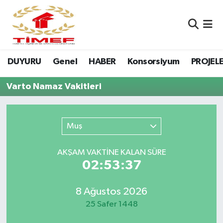
Anasayfa Kutu
Nöbetçi Eczaneler
DUYURU
Genel
HABER
Konsorsiyum
PROJEL
Anasayfa Manşet
Hava Durumu
Varto Namaz Vakitleri
Canlı Yayın
Namaz Vakitleri
DUYURU
Trafik Durumu
Muş
Erasmus
Süper Lig Puan Durumu ve Fikstür
AKŞAM VAKTİNE KALAN SÜRE
02:53:37
GALERİ
Tüm Manşetler
Genel
Son Dakika Haberleri
8 Ağustos 2026
25 Safer 1448
HABER
Haber Arşivi