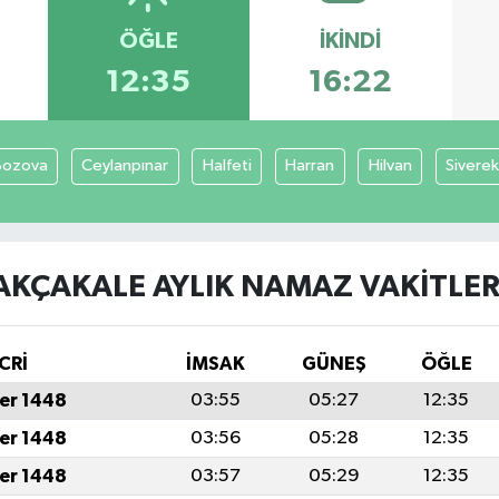
ÖĞLE
İKINDI
12:35
16:22
Bozova
Ceylanpınar
Halfeti
Harran
Hilvan
Siverek
AKÇAKALE AYLIK NAMAZ VAKITLER
CRİ
İMSAK
GÜNEŞ
ÖĞLE
er 1448
03:55
05:27
12:35
er 1448
03:56
05:28
12:35
er 1448
03:57
05:29
12:35