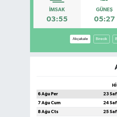
Konsorsiyum
İMSAK
GÜNEŞ
03:55
05:27
PROJECTS
PROJELER
Akçakale
Birecik
PROJELER İNGİLİZCE
YEREL MEDYA RAPORU
Hİ
6 Ağu Per
23 Saf
7 Ağu Cum
24 Saf
8 Ağu Cts
25 Saf