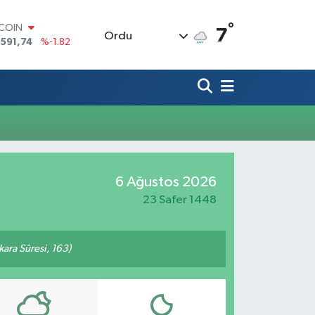
°
TCOIN
7
Ordu
.591,74
%-1.82
LAR
,43620
%0.02
RO
,38690
%0.19
ERLİN
,60380
%0.18
ALTIN
62,09000
%0.19
ST100
6 Ağustos 2026
.598,00
%0
23 Safer 1448
akara Sûresi, 163)