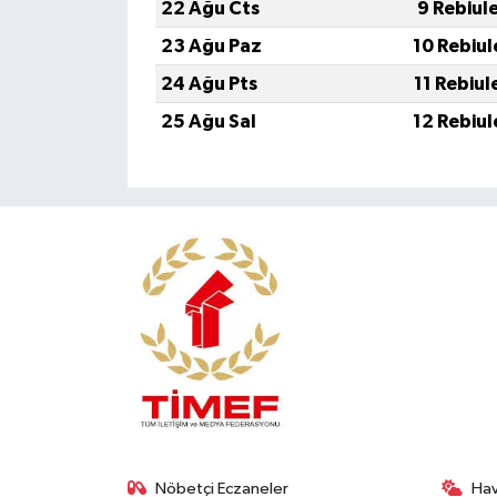
22 Ağu Cts
9 Rebiul
23 Ağu Paz
10 Rebiul
24 Ağu Pts
11 Rebiul
25 Ağu Sal
12 Rebiul
Nöbetçi Eczaneler
Ha