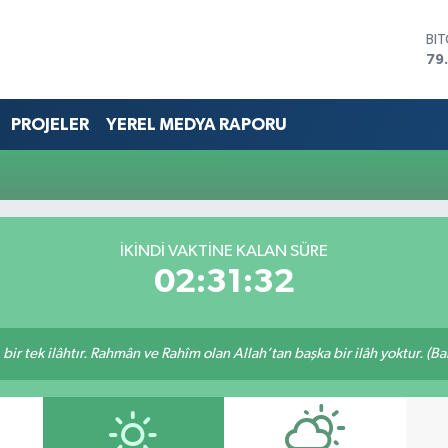
BI
79
DO
45
EU
PROJELER
YEREL MEDYA RAPORU
53
ST
i
61
G.
68
Bİ
İKINDI VAKTİNE KALAN SÜRE
14
02:31:32
, bir tek ilâhtır. Rahmân ve Rahîm olan Allah’tan başka bir ilâh yoktur. (B