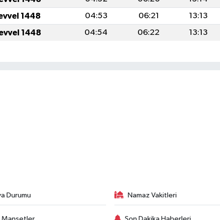
levvel 1448
04:53
06:21
13:13
levvel 1448
04:54
06:22
13:13
va Durumu
Namaz Vakitleri
 Manşetler
Son Dakika Haberleri