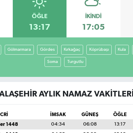
ÖĞLE
İKINDI
13:17
17:05
Gölmarmara
Gördes
Kırkağaç
Köprübaşı
Kula
Soma
Turgutlu
ALAŞEHIR AYLIK NAMAZ VAKITLER
İCRİ
İMSAK
GÜNEŞ
ÖĞLE
fer 1448
04:34
06:08
13:17