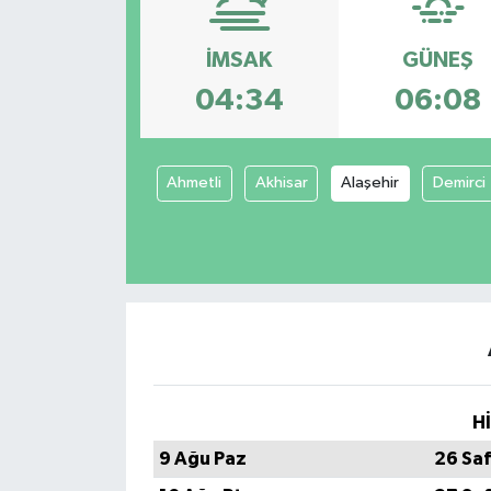
Konsorsiyum
İMSAK
GÜNEŞ
04:34
06:08
PROJECTS
PROJELER
Ahmetli
Akhisar
Alaşehir
Demirci
PROJELER İNGİLİZCE
YEREL MEDYA RAPORU
H
9 Ağu Paz
26 Sa