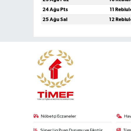
24 Ağu Pts
11 Rebiu
25 Ağu Sal
12 Rebiu
Nöbetçi Eczaneler
Ha
Süper Lig Puan Durumu ve Fikstür
Tüm