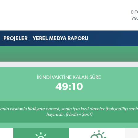
BI
79
DO
45
EU
PROJELER
YEREL MEDYA RAPORU
53
ST
61
G.
68
Bİ
İKINDI VAKTİNE KALAN SÜRE
14
49:10
n senin vasıtanla hidâyete ermesi, senin için kızıl develer (bahşedilip s
hayırlıdır. (Hadis-i Şerif)