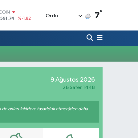
°
TCOIN
7
Ordu
.591,74
%-1.82
LAR
,43620
%0.02
RO
,38690
%0.19
ERLİN
,60380
%0.18
ALTIN
62,09000
%0.19
ST100
9 Ağustos 2026
.598,00
%0
26 Safer 1448
enin de onları fakirlere tasadduk etmen)den daha